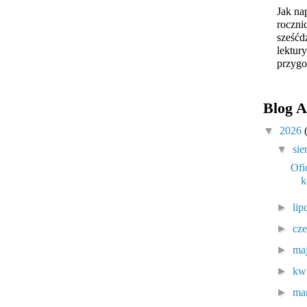
Jak na
roczni
sześćd
lektur
przygo
Blog A
▼
2026
▼
sie
Ofi
k
►
lip
►
cz
►
ma
►
kw
►
ma