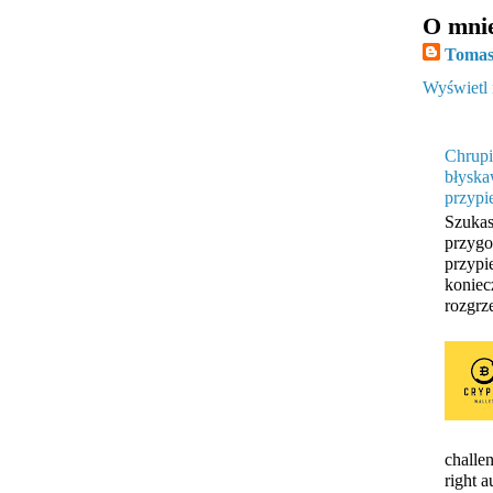
O mni
Tomas
Wyświetl 
Chrupi
błyska
przypi
Szukas
przygo
przypi
koniec
rozgrze
challen
right 