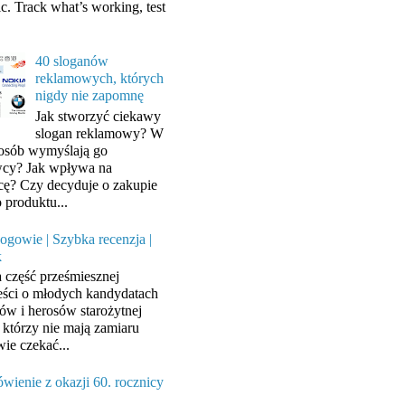
ic. Track what’s working, test
40 sloganów
reklamowych, których
nigdy nie zapomnę
Jak stworzyć ciekawy
slogan reklamowy? W
posób wymyślają go
cy? Jak wpływa na
cę? Czy decyduje o zakupie
 produktu...
ogowie | Szybka recenzja |
k
a część prześmiesznej
ści o młodych kandydatach
ów i herosów starożytnej
, którzy nie mają zamiaru
wie czekać...
wienie z okazji 60. rocznicy