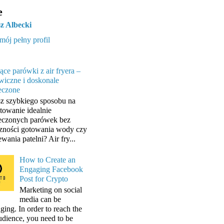
e
z Albecki
mój pełny profil
ące parówki z air fryera –
wiczne i doskonale
eczone
z szybkiego sposobu na
towanie idealnie
eczonych parówek bez
zności gotowania wody czy
wania patelni? Air fry...
How to Create an
Engaging Facebook
Post for Crypto
Marketing on social
media can be
ging. In order to reach the
audience, you need to be