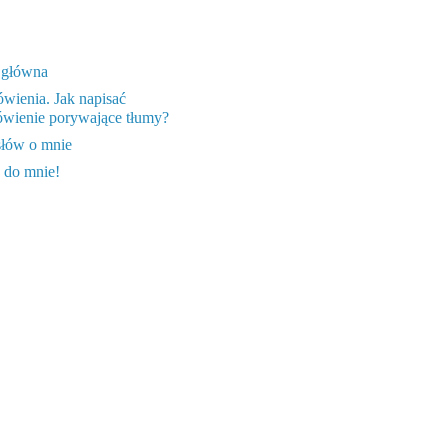
 główna
wienia. Jak napisać
wienie porywające tłumy?
słów o mnie
 do mnie!