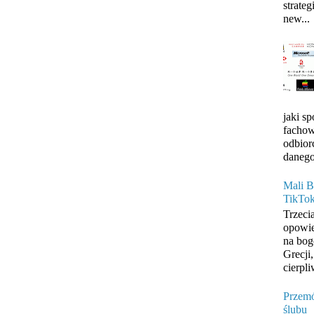
strateg
new...
jaki s
fachow
odbior
danego
Mali B
TikTo
Trzeci
opowie
na bog
Grecji
cierpli
Przemó
ślubu