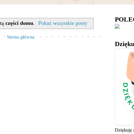
POL
etą
części domu
.
Pokaż wszystkie posty
Strona główna
Dzięku
Dziękuję 