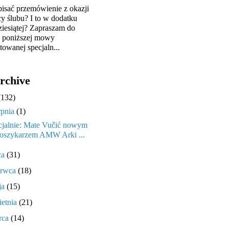
pisać przemówienie z okazji
cy ślubu? I to w dodatku
ziesiątej? Zapraszam do
y poniższej mowy
towanej specjaln...
rchive
(132)
rpnia
(1)
cjalnie: Mate Vučić nowym
oszykarzem AMW Arki ...
ca
(31)
erwca
(18)
ja
(15)
ietnia
(21)
rca
(14)