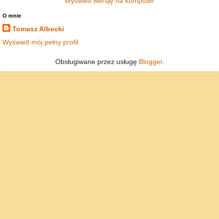
Wyświetl wersję na komputer
O mnie
Tomasz Albecki
Wyświetl mój pełny profil
Obsługiwane przez usługę
Blogger
.