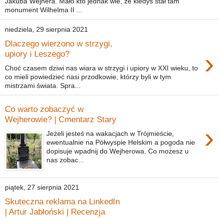
Jakuba Wejhera. Mało kto jednak wie, że kiedyś stał tam
monument Wilhelma II ...
niedziela, 29 sierpnia 2021
Dlaczego wierzono w strzygi,
›
upiory i Leszego?
Choć czasem dziwi nas wiara w strzygi i upiory w XXI wieku, to
co mieli powiedzieć nasi przodkowie, którzy byli w tym
mistrzami świata. Spra...
Co warto zobaczyć w
Wejherowie? | Cmentarz Stary
›
Jeżeli jesteś na wakacjach w Trójmieście,
ewentualnie na Półwyspie Helskim a pogoda nie
dopisuje wpadnij do Wejherowa. Co możesz u
nas zobac...
piątek, 27 sierpnia 2021
Skuteczna reklama na LinkedIn
| Artur Jabłoński | Recenzja