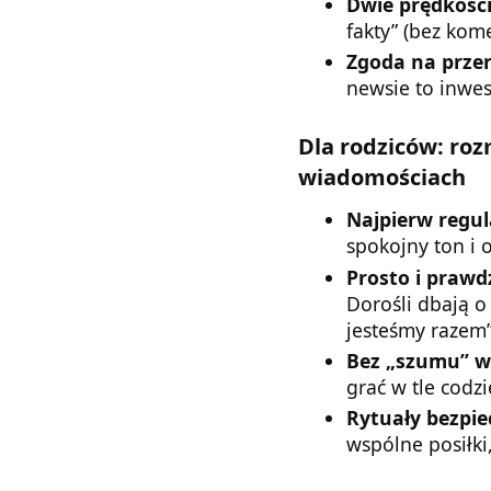
Dwie prędkości
fakty” (bez kom
Zgoda na prze
newsie to inwes
Dla rodziców: ro
wiadomościach
Najpierw regul
spokojny ton i 
Prosto i prawdz
Dorośli dbają o
jesteśmy razem”
Bez „szumu” w 
grać w tle codzi
Rytuały bezpi
wspólne posiłki,