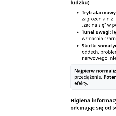
ludzku)
Tryb alarmowy
zagrożenia niż
„zacina się” w p
Tunel uwagi:
lę
wzmacnia czarn
Skutki somaty
oddech, proble
nerwowego, nie
Najpierw normaliz
przeciążenie.
Pote
efekty.
Higiena informacyj
odcinając się od 