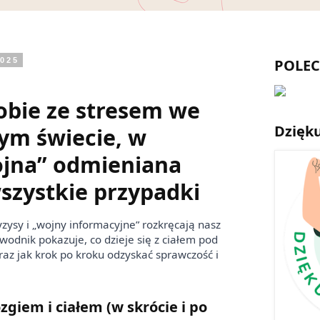
2025
POLE
sobie ze stresem we
Dzięku
ym świecie, w
jna” odmieniana
wszystkie przypadki
ryzysy i „wojny informacyjne” rozkręcają nasz
odnik pokazuje, co dzieje się z ciałem pod
az jak krok po kroku odzyskać sprawczość i
zgiem i ciałem (w skrócie i po