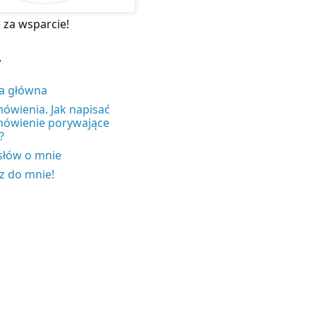
 za wsparcie!
y
a główna
ówienia. Jak napisać
ówienie porywające
?
 słów o mnie
z do mnie!