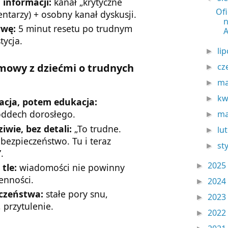
 informacji:
kanał „krytyczne
Ofi
entarzy) + osobny kanał dyskusji.
rwę:
5 minut resetu po trudnym
A
tycja.
li
►
cz
zmowy z dziećmi o trudnych
►
ma
►
kw
►
acja, potem edukacja:
oddech dorosłego.
ma
►
iwie, bez detali:
„To trudne.
lu
►
 bezpieczeństwo. Tu i teraz
st
►
.
2025
►
tle:
wiadomości nie powinny
enności.
2024
►
eczeństwa:
stałe pory snu,
2023
►
 przytulenie.
2022
►