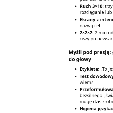
Ruch 3×10:
trzy
rozciąganie lub
Ekrany z intenc
nazwij cel.
2×2×2:
2 min od
ciszy po newsac
Myśli pod presją:
do głowy
Etykieta:
„To jes
Test dowodowy
wiem?
Przeformułowa
bezsilnego „świa
mogę dziś zrobi
Higiena języka