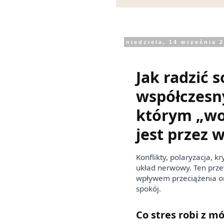
niedziela, 14 września 
Jak radzić 
współczesn
którym „wo
jest przez 
Konflikty, polaryzacja, k
układ nerwowy. Ten przew
wpływem przeciążenia or
spokój.
Co stres robi z mó