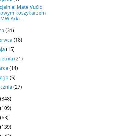
cjalnie: Mate Vučić
nowym koszykarzem
MW Arki ...
pca
(31)
erwca
(18)
ja
(15)
ietnia
(21)
rca
(14)
tego
(5)
ycznia
(27)
(348)
(109)
(63)
(139)