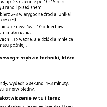
e:
np. 2× dziennie po 10–15 min.
gu rano i przed snem.
ierz 2–3 wiarygodne źródła, unikaj
sensacji.
minucie newsów – 10 oddechów
o minuta ruchu.
wach:
„To ważne, ale dziś dla mnie za
matu później”.
wowego: szybkie techniki, które
dy, wydech 6 sekund, 1–3 minuty.
wuje nerw błędny.
zakotwiczenie w tu i teraz
re widzisz; 4, które czujesz dotykiem;