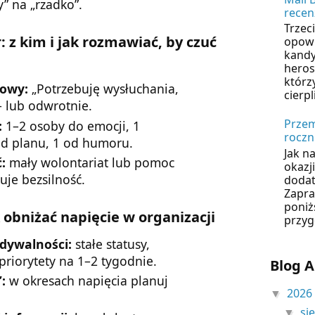
y” na „rzadko”.
recen
Trzec
: z kim i jak rozmawiać, by czuć
opowi
kandy
heros
którz
owy:
„Potrzebuję wysłuchania,
cierpl
– lub odwrotnie.
Przem
:
1–2 osoby do emocji, 1
roczn
d planu, 1 od humoru.
Jak n
:
mały wolontariat lub pomoc
okazji
uje bezsilność.
dodat
Zapra
poniż
k obniżać napięcie w organizacji
przyg
dywalności:
stałe statusy,
 priorytety na 1–2 tygodnie.
Blog A
:
w okresach napięcia planuj
2026
▼
si
▼