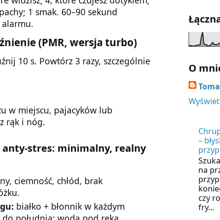
zapachy; 1 smak. 60–90 sekund
Łączna
z alarmu.
źnienie (PMR, wersja turbo)
uźnij 10 s. Powtórz 3 razy, szczególnie
O mni
Tomas
Wyświetl
u w miejscu, pajacyków lub
z rąk i nóg.
Chrup
– bły
anty-stres: minimalny, realny
przyp
Szuka
na pr
przyp
ny, ciemność, chłód, brak
konie
óżku.
czy r
gu:
białko + błonnik w każdym
fry...
a do południa; woda pod ręką.