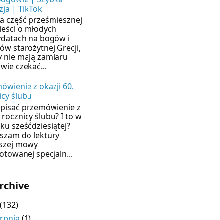
zja | TikTok
ia część prześmiesznej
eści o młodych
datach na bogów i
ów starożytnej Grecji,
y nie mają zamiaru
iwie czekać...
ówienie z okazji 60.
icy ślubu
apisać przemówienie z
 rocznicy ślubu? I to w
ku sześćdziesiątej?
szam do lektury
szej mowy
otowanej specjaln...
rchive
(132)
erpnia
(1)