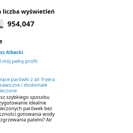
 liczba wyświetleń
954,047
e
z Albecki
 mój pełny profil
iące parówki z air fryera
skawiczne i doskonale
ieczone
sz szybkiego sposobu
zygotowanie idealnie
ieczonych parówek bez
czności gotowania wody
ozgrzewania patelni? Air