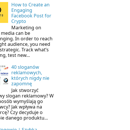
How to Create an
Engaging
Facebook Post for
Crypto
Marketing on
l media can be
enging. In order to reach
ight audience, you need
strategic. Track what’s
ng, test new...
40 sloganów
reklamowych,
których nigdy nie
zapomnę
Jak stworzyć
wy slogan reklamowy? W
sposób wymyślają go
wcy? Jak wpływa na
rcę? Czy decyduje o
ie danego produktu...
Bogowie | Szybka