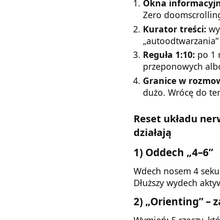
Okna informacyjn
Zero doomscrollin
Kurator treści:
wyb
„autoodtwarzania” 
Reguła 1:10:
po 1 
przeponowych alb
Granice w rozmo
dużo. Wrócę do te
Reset układu ner
działają
1) Oddech „4–6”
Wdech nosem 4 sekun
Dłuższy wydech akty
2) „Orienting” – 
Wymień: 5 rzeczy, któ