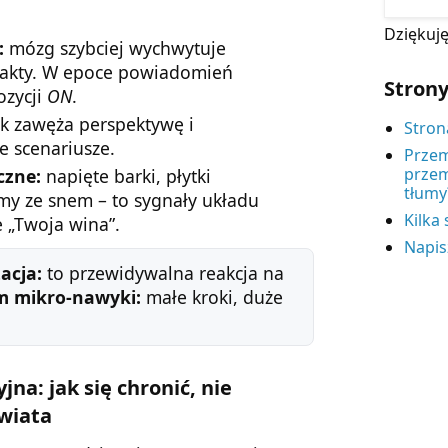
Dziękuję
:
mózg szybciej wychwytuje
 fakty. W epoce powiadomień
Stron
ozycji
ON
.
k zawęża perspektywę i
Stron
e scenariusze.
Przem
przem
czne:
napięte barki, płytki
tłumy
my ze snem – to sygnały układu
Kilka
 „Twoja wina”.
Napis
acja:
to przewidywalna reakcja na
m mikro-nawyki:
małe kroki, duże
na: jak się chronić, nie
świata