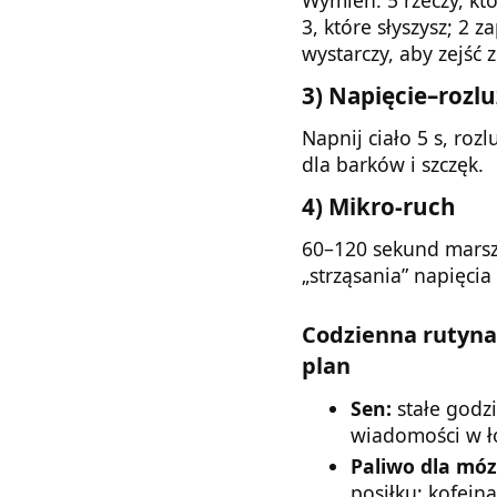
3, które słyszysz; 2 
wystarczy, aby zejść 
3) Napięcie–rozlu
Napnij ciało 5 s, rozl
dla barków i szczęk.
4) Mikro-ruch
60–120 sekund marsz
„strząsania” napięcia 
Codzienna rutyna 
plan
Sen:
stałe godzi
wiadomości w ł
Paliwo dla móz
posiłku; kofein