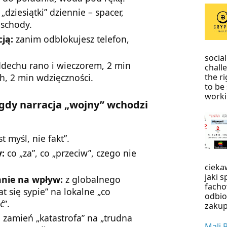
 „dziesiątki” dziennie – spacer,
 schody.
ją:
zanim odblokujesz telefon,
socia
dechu rano i wieczorem, 2 min
chall
the r
h, 2 min wdzięczności.
to be 
worki
 gdy narracja „wojny” wchodzi
t myśl, nie fakt”.
:
co „za”, co „przeciw”, czego nie
cieka
jaki 
nie na wpływ:
z globalnego
facho
t się sypie” na lokalne „co
odbio
ć”.
zakup
:
zamień „katastrofa” na „trudna
Mali 