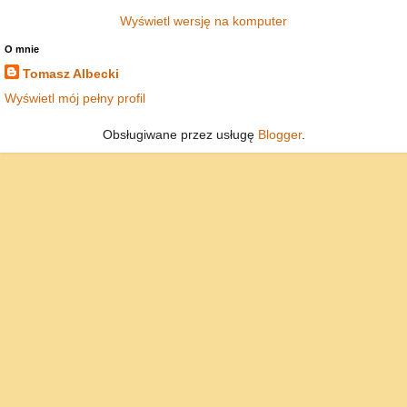
Wyświetl wersję na komputer
O mnie
Tomasz Albecki
Wyświetl mój pełny profil
Obsługiwane przez usługę
Blogger
.