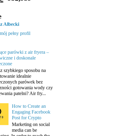
e
z Albecki
mój pełny profil
ące parówki z air fryera –
wiczne i doskonale
eczone
z szybkiego sposobu na
towanie idealnie
eczonych parówek bez
zności gotowania wody czy
wania patelni? Air fry...
How to Create an
Engaging Facebook
Post for Crypto
Marketing on social
media can be
ging. In order to reach the