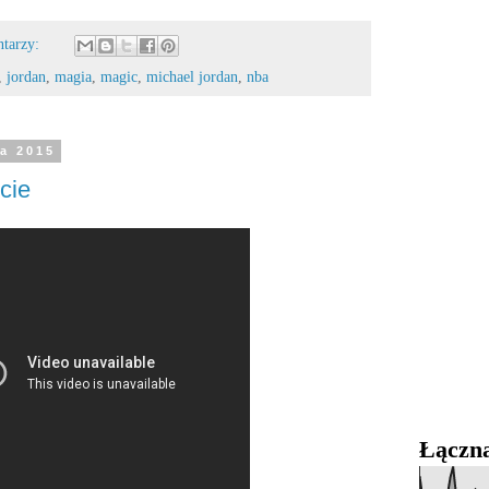
ntarzy:
,
jordan
,
magia
,
magic
,
michael jordan
,
nba
ia 2015
cie
Łączna