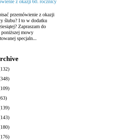
wienie z okazji 60. rocznicy
pisać przemówienie z okazji
cy ślubu? I to w dodatku
ziesiątej? Zapraszam do
y poniższej mowy
towanej specjaln...
rchive
(132)
(348)
(109)
(63)
(139)
(143)
(180)
(176)