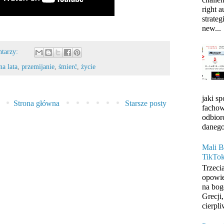
right 
strateg
new...
ntarzy:
a lata
,
przemijanie
,
śmierć
,
życie
jaki s
Strona główna
Starsze posty
fachow
odbior
danego
Mali B
TikTo
Trzeci
opowie
na bog
Grecji
cierpli