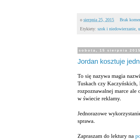
o
sierpnia 25, 2015
Brak kome
Etykiety:
szok i niedowierzanie
,
sobota, 15 sierpnia 201
Jordan kosztuje jed
To się nazywa magia nazw
Tuskach czy Kaczyńskich, k
rozpoznawalnej marce ale 
w świecie reklamy.
Jednorazowe wykorzystanie
sprawa.
Zapraszam do lektury na
po