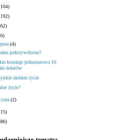
(104)
(192)
(62)
(6)
rpnia
(4)
aina pokrzywdzona?
dan kosztuje jednorazowo 10
ln dolarów
yjskie sielskie życie
alne życie?
cznia
(2)
(15)
(86)
ularniejsze tematy: