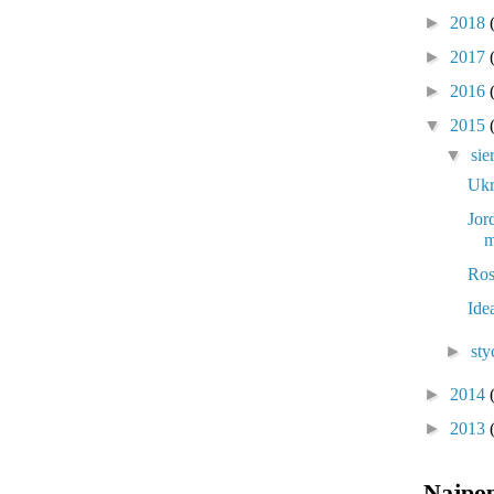
►
2018
►
2017
►
2016
▼
2015
▼
sie
Ukr
Jor
m
Ros
Ide
►
sty
►
2014
►
2013
Najpop