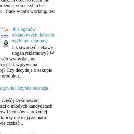
audience, you need to be
ic. Track what’s working, test
40 sloganów
reklamowych, których
nigdy nie zapomnę
Jak stworzyć ciekawy
slogan reklamowy? W
posób wymyślają go
cy? Jak wpływa na
cę? Czy decyduje o zakupie
 produktu...
ogowie | Szybka recenzja |
k
a część prześmiesznej
ści o młodych kandydatach
ów i herosów starożytnej
, którzy nie mają zamiaru
wie czekać...