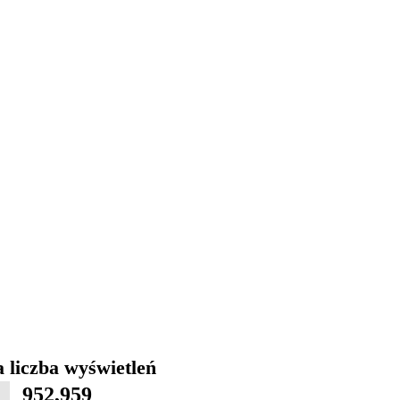
 liczba wyświetleń
952,959