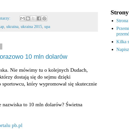
Strony
ntarzy:
Strona
uap
,
ukraina
,
ukraina 2015
,
upa
Przemó
przemó
Kilka 
5
Napisz
norazowo 10 mln dolarów
iska. Nie mówimy tu o kolejnych Dudach,
tórzy dostają się do sejmu dzięki
o sportowcu, który wypromował się skutecznie
 nazwiska to 10 mln dolarów? Świetna
rtalu pb.pl