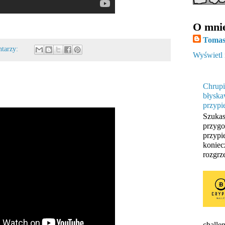
O mni
Tomas
ntarzy:
Wyświetl 
Chrupi
błyska
przypi
Szukas
przygo
przypi
koniec
rozgrze
challen