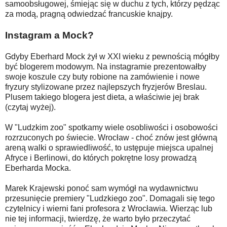
samoobsługowej, śmiejąc się w duchu z tych, którzy pędząc
za modą, pragną odwiedzać francuskie knajpy.
Instagram a Mock?
Gdyby Eberhard Mock żył w XXI wieku z pewnością mógłby
być blogerem modowym. Na instagramie prezentowałby
swoje koszule czy buty robione na zamówienie i nowe
fryzury stylizowane przez najlepszych fryzjerów Breslau.
Plusem takiego blogera jest dieta, a właściwie jej brak
(czytaj wyżej).
W "Ludzkim zoo" spotkamy wiele osobliwości i osobowości
rozrzuconych po świecie. Wrocław - choć znów jest główną
areną walki o sprawiedliwość, to ustępuje miejsca upalnej
Afryce i Berlinowi, do których pokrętne losy prowadzą
Eberharda Mocka.
Marek Krajewski ponoć sam wymógł na wydawnictwu
przesunięcie premiery "Ludzkiego zoo". Domagali się tego
czytelnicy i wierni fani profesora z Wrocławia. Wierząc lub
nie tej informacji, twierdzę, że warto było przeczytać