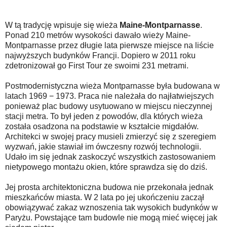
W tą tradycję wpisuje się wieża
Maine-Montparnasse
.
Ponad 210 metrów wysokości dawało wieży Maine-
Montparnasse przez długie lata pierwsze miejsce na liście
najwyższych budynków Francji. Dopiero w 2011 roku
zdetronizował go First Tour ze swoimi 231 metrami.
Postmodernistyczna wieża Montparnasse była budowana w
latach 1969 − 1973. Praca nie należała do najłatwiejszych
ponieważ plac budowy usytuowano w miejscu nieczynnej
stacji metra. To był jeden z powodów, dla których wieża
została osadzona na podstawie w kształcie migdałów.
Architekci w swojej pracy musieli zmierzyć się z szeregiem
wyzwań, jakie stawiał im ówczesny rozwój technologii.
Udało im się jednak zaskoczyć wszystkich zastosowaniem
nietypowego montażu okien, które sprawdza się do dziś.
Jej prosta architektoniczna budowa nie przekonała jednak
mieszkańców miasta. W 2 lata po jej ukończeniu zaczął
obowiązywać zakaz wznoszenia tak wysokich budynków w
Paryżu. Powstające tam budowle nie mogą mieć więcej jak