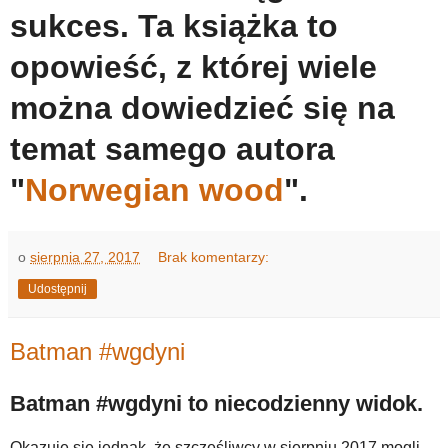
sukces. Ta książka to
opowieść, z której wiele
można dowiedzieć się na
temat samego autora
"
Norwegian wood
".
o
sierpnia 27, 2017
Brak komentarzy:
Udostępnij
Batman #wgdyni
Batman #wgdyni to niecodzienny widok.
Okazuje się jednak, że szczęśliwcy w sierpniu 2017 mogli