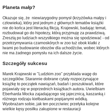
Planeta małp?
Okazuje się, że niewiarygodny pomysł (krzyżówka małpy i
człowieka), który jest jednym z głównych tematów książki
nie do końca jest literacką fikcją. Krajewski, badając temat,
rozbudował go do hipotezy, którą przyjmuję za prawdziwą.
Zresztą po ludziach wszystkiego można się spodziewać - od
przetrzymywania czarnoskórych w zoo tuż obok klatki z
lwami po budowanie obozów dla uchodźców, wobec których
nie ma żadnego pomysłu na ich dalsze życie.
Szczegóły sukcesu
Marek Krajewski w "Ludzkim zoo" przykłada wagę do
szczegółów. Starannie dobrane cytaty rozpoczynające
książkę to początek nawiązań, badań i poszukiwań, które
pojawiały się w poprzednich książkach autora. Uwielbiam
Eberharda Mocka zajadającego się jajecznicą, kaszanką i
różnego rodzaju kiełbaskami popijanymi wódką.
Wyobrażam sobie, jak ten poczciwiec przełyka kolejne
wielkie kęsy posiłku zakupione w restauracji