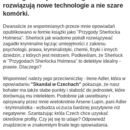
rozwiązują nowe technologie a nie szare
komórki.
Dwanaście ze wspomnianych przeze mnie opowiadań
opublikowano w formie książki jako "Przygody Sherlocka
Holmesa". Sherlock jak wiadomo potrafi rozwiązywać
zagadki kryminalne łącząc umiejętności z zakresu
psychologii, prawa, kryminalistyki, chemii, fizyki i innych
dziedzin, z których jest mistrzem. Podkreślam, że Sherlock
w "Przygodach Sherlocka Holmesa" to detektyw idealny -
prawie. Dlaczego?
Wspomnieć należy jego przeciwniczkę - Irene Adler, która w
opowiadaniu
"Skandal w Czechach"
pokazuje, że nasz
bohater ma także słabe punkty i słabość do jednostek, które
dorównują mu intelektem. Podobnie jak uwielbiany i
opisywany przez mnie wielokrotnie Arsene Lupin, pani Adler
- kryminalistka - wzbudza uczucia bardziej pozytywne niż
negatywne. Szantażując króla Czech chce uzyskać
określone profity. Czy jej się to udaje? Odpowiedź
znajdziecie w znakomitym finale tego opowiadania.