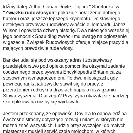
Idźmy dalej. Arthur Conan Doyle - "ojciec" Sherlocka w
"Związku rudowłosych"
pokazuje połączenie dobrego
humoru oraz jeszcze lepszego kryminału. Do sławnego
detektywa przybywa rudowłosy właściciel lombardu Jabez
Wilson i opowiada dziwną historię. Dwa miesiące wcześniej
jego pomocnik Spaulding zwrócił mu uwagę na ogłoszenie
w gazecie: Związek Rudowłosych oferuje miejsce pracy dla
mających prawdziwie rude włosy.
Bankier udał się pod wskazany adres i zostawiwszy
przedsiębiorstwo pod opieką pomocnika otrzymał zadanie
codziennego przepisywania Encyklopedia Britannica za
stosownym wynagrodzeniem. Po dwu miesiącach, gdy
pewnego ranka jak zwykle stawił się do pracy, z
przerażeniem odkrył na drzwiach napis o rozwiązaniu
Stowarzyszenia. Dlaczego? Przyczyna okazała się bardziej
skomplikowana niż by się wydawało.
Jestem przekonany, że opowieści Doyle'a to odpowiedź na
ówczesne strachy dotyczące rozwoju miast, w których nie
można znać wszystkich. Ludzie przyzwyczajeni do małych
miasteczek musieli stawić czoła molochom, w których