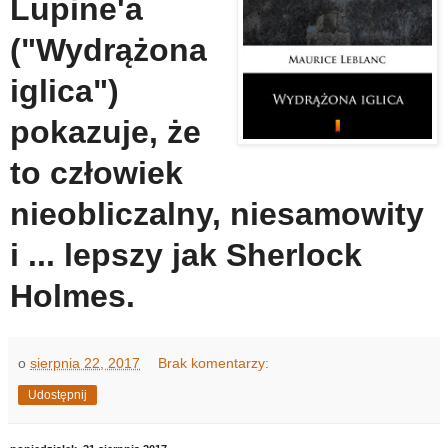
Lupine'a
("Wydrążona
iglica")
pokazuje, że
to człowiek
nieobliczalny, niesamowity
i ... lepszy jak Sherlock
Holmes.
o
sierpnia 22, 2017
Brak komentarzy:
Udostępnij