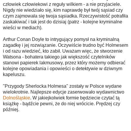
człowiek człowiekowi z reguły wilkiem - a nie przyjaciele.
Nigdy nie wiedziało się, kim naprawdę był twój sąsiad czy
czym zajmowała się twoja sąsiadka. Rzeczywistość potrafiła
zaskakiwać i tak jest do dzisiaj (patrz - kolejne kryminalne
wieści w mediach).
Arthur Conan Doyle to intrygujący pomysł na kryminalną
zagadkę i jej rozwiązanie. Oczywiście trudno być Holmesem
i od razu wiedzieć, kto zabił. Uważam więc, że stworzenie
Watsona - bohatera takiego jak większość czytelników
stanowi papierek lakmusowy, przez który możemy odbierać
kolejne opowiadania i opowieści o detektywie w dziwnym
kapeluszu.
"Przygody Sherlocka Holmesa" zostały w Polsce wydane
wielokrotnie. Najlepsze edycje zaserwowało wydawnictwo
Dolnośląskie
. W jakiejkolwiek formie będziecie czytać tą
książkę - bądźcie pewni, że do niej wrócicie. Prędzej czy
później.