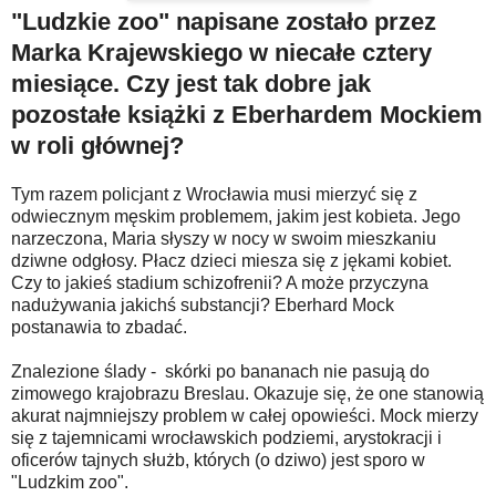
"Ludzkie zoo" napisane zostało przez
Marka Krajewskiego w niecałe cztery
miesiące. Czy jest tak dobre jak
pozostałe książki z Eberhardem Mockiem
w roli głównej?
Tym razem policjant z Wrocławia musi mierzyć się z
odwiecznym męskim problemem, jakim jest kobieta. Jego
narzeczona, Maria słyszy w nocy w swoim mieszkaniu
dziwne odgłosy. Płacz dzieci miesza się z jękami kobiet.
Czy to jakieś stadium schizofrenii? A może przyczyna
nadużywania jakichś substancji? Eberhard Mock
postanawia to zbadać.
Znalezione ślady - skórki po bananach nie pasują do
zimowego krajobrazu Breslau. Okazuje się, że one stanowią
akurat najmniejszy problem w całej opowieści. Mock mierzy
się z tajemnicami wrocławskich podziemi, arystokracji i
oficerów tajnych służb, których (o dziwo) jest sporo w
"Ludzkim zoo".