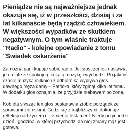
Pieniądze nie są najważniejsze jednak
okazuje się, iż w przeszłości, dzisiaj i za
lat kilkanaście będą rządzić człowiekiem.
W większości wypadków ze skutkiem
negatywnym. O tym właśnie traktuje
"Radio" - kolejne opowiadanie z tomu
"Świadek oskarżenia"
Zamożna pani kupuje sobie radio. Jej siostrzeniec nastawia
je na fale ze spokojną, kojącą muzykę i wychodzi. Po jakimś
czasie muzyka milknie i z odbiornika wypływa głos
dawnego męża damy – Patricka, który zginął kilka lat temu.
W dodatku głos oznajmia, że przyjdzie niebawem po żonę.
Kobieta słysząc ten głos postanawia zrobić porządek ze
sprawami ziemskimi. Godzi się z najbliższymi, dokonuje
refleksji nad życiem i ... zmienia testament. Kiedy przychodzi
dzień i godzina, w której przychodzi do niej zmarły mąż jest
gotowa.