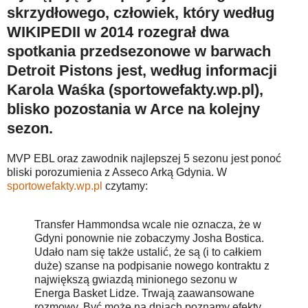
skrzydłowego, człowiek, który według
WIKIPEDII w 2014 rozegrał dwa
spotkania przedsezonowe w barwach
Detroit Pistons jest, według informacji
Karola Waśka (sportowefakty.wp.pl),
blisko pozostania w Arce na kolejny
sezon.
MVP EBL oraz zawodnik najlepszej 5 sezonu jest ponoć
bliski porozumienia z Asseco Arką Gdynia. W
sportowefakty.wp.pl
czytamy:
Transfer Hammondsa wcale nie oznacza, że w
Gdyni ponownie nie zobaczymy Josha Bostica.
Udało nam się także ustalić, że są (i to całkiem
duże) szanse na podpisanie nowego kontraktu z
największą gwiazdą minionego sezonu w
Energa Basket Lidze. Trwają zaawansowane
rozmowy. Być może na dniach poznamy efekty