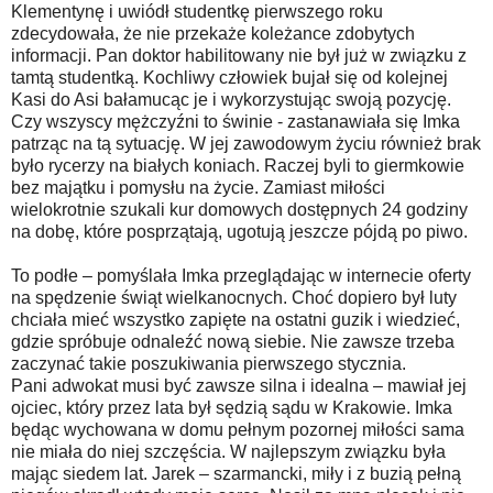
Klementynę i uwiódł studentkę pierwszego roku
zdecydowała, że nie przekaże koleżance zdobytych
informacji. Pan doktor habilitowany nie był już w związku z
tamtą studentką. Kochliwy człowiek bujał się od kolejnej
Kasi do Asi bałamucąc je i wykorzystując swoją pozycję.
Czy wszyscy mężczyźni to świnie - zastanawiała się Imka
patrząc na tą sytuację. W jej zawodowym życiu również brak
było rycerzy na białych koniach. Raczej byli to giermkowie
bez majątku i pomysłu na życie. Zamiast miłości
wielokrotnie szukali kur domowych dostępnych 24 godziny
na dobę, które posprzątają, ugotują jeszcze pójdą po piwo.
To podłe – pomyślała Imka przeglądając w internecie oferty
na spędzenie świąt wielkanocnych. Choć dopiero był luty
chciała mieć wszystko zapięte na ostatni guzik i wiedzieć,
gdzie spróbuje odnaleźć nową siebie. Nie zawsze trzeba
zaczynać takie poszukiwania pierwszego stycznia.
Pani adwokat musi być zawsze silna i idealna – mawiał jej
ojciec, który przez lata był sędzią sądu w Krakowie. Imka
będąc wychowana w domu pełnym pozornej miłości sama
nie miała do niej szczęścia. W najlepszym związku była
mając siedem lat. Jarek – szarmancki, miły i z buzią pełną