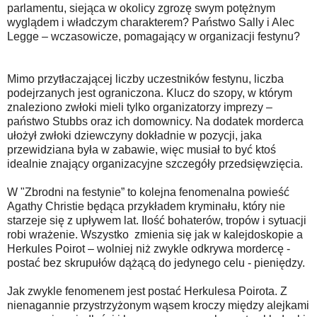
parlamentu, siejąca w okolicy zgrozę swym potężnym
wyglądem i władczym charakterem? Państwo Sally i Alec
Legge – wczasowicze, pomagający w organizacji festynu?
Mimo przytłaczającej liczby uczestników festynu, liczba
podejrzanych jest ograniczona. Klucz do szopy, w którym
znaleziono zwłoki mieli tylko organizatorzy imprezy –
państwo Stubbs oraz ich domownicy. Na dodatek morderca
ułożył zwłoki dziewczyny dokładnie w pozycji, jaka
przewidziana była w zabawie, więc musiał to być ktoś
idealnie znający organizacyjne szczegóły przedsięwzięcia.
W "Zbrodni na festynie” to kolejna fenomenalna powieść
Agathy Christie będąca przykładem kryminału, który nie
starzeje się z upływem lat. Ilość bohaterów, tropów i sytuacji
robi wrażenie. Wszystko zmienia się jak w kalejdoskopie a
Herkules Poirot – wolniej niż zwykle odkrywa mordercę -
postać bez skrupułów dążącą do jedynego celu - pieniędzy.
Jak zwykle fenomenem jest postać Herkulesa Poirota. Z
nienagannie przystrzyżonym wąsem kroczy między alejkami