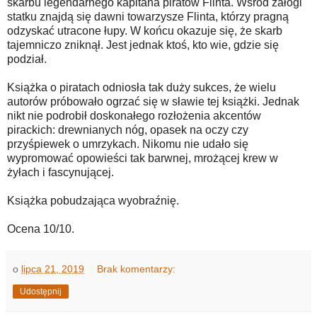
skarbu legendarnego kapitana piratów Flinta. Wśród załogi
statku znajdą się dawni towarzysze Flinta, którzy pragną
odzyskać utracone łupy. W końcu okazuje się, że skarb
tajemniczo zniknął. Jest jednak ktoś, kto wie, gdzie się
podział.
Książka o piratach odniosła tak duży sukces, że wielu
autorów próbowało ogrzać się w sławie tej książki. Jednak
nikt nie podrobił doskonałego rozłożenia akcentów
pirackich: drewnianych nóg, opasek na oczy czy
przyśpiewek o umrzykach. Nikomu nie udało się
wypromować opowieści tak barwnej, mrożącej krew w
żyłach i fascynującej.
Książka pobudzająca wyobraźnię.
Ocena 10/10.
o
lipca 21, 2019
Brak komentarzy:
Udostępnij