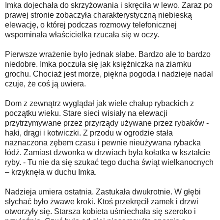
Imka dojechała do skrzyżowania i skręciła w lewo. Zaraz po
prawej stronie zobaczyła charakterystyczną niebieską
elewację, o której podczas rozmowy telefonicznej
wspominała właścicielka rzucała się w oczy.
Pierwsze wrażenie było jednak słabe. Bardzo ale to bardzo
niedobre. Imka poczuła się jak księżniczka na ziarnku
grochu. Chociaż jest morze, piękna pogoda i nadzieje nadal
czuje, że coś ją uwiera.
Dom z zewnątrz wyglądał jak wiele chałup rybackich z
początku wieku. Stare sieci wisiały na elewacji
przytrzymywane przez przyrządy używane przez rybaków -
haki, drągi i kotwiczki. Z przodu w ogrodzie stała
naznaczona zębem czasu i pewnie nieużywana rybacka
łódź. Zamiast dzwonka w drzwiach była kołatka w kształcie
ryby. - Tu nie da się szukać tego ducha świąt wielkanocnych
– krzyknęła w duchu Imka.
Nadzieja umiera ostatnia. Zastukała dwukrotnie. W głębi
słychać było żwawe kroki. Ktoś przekręcił zamek i drzwi
otworzyły się. Starsza kobieta uśmiechała się szeroko i