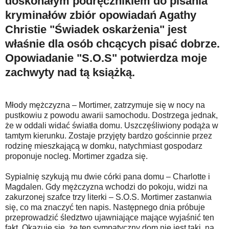
doskonałym podręcznikiem do pisania
kryminałów zbiór opowiadań Agathy
Christie "Świadek oskarżenia" jest
właśnie dla osób chcących pisać dobrze.
Opowiadanie "S.O.S" potwierdza moje
zachwyty nad tą książką.
Młody mężczyzna – Mortimer, zatrzymuje się w nocy na
pustkowiu z powodu awarii samochodu. Dostrzega jednak,
że w oddali widać światła domu. Uszczęśliwiony podąża w
tamtym kierunku. Zostaje przyjęty bardzo gościnnie przez
rodzinę mieszkającą w domku, natychmiast gospodarz
proponuje nocleg. Mortimer zgadza się.
Sypialnię szykują mu dwie córki pana domu – Charlotte i
Magdalen. Gdy mężczyzna wchodzi do pokoju, widzi na
zakurzonej szafce trzy literki – S.O.S. Mortimer zastanwia
się, co ma znaczyć ten napis. Następnego dnia próbuje
przeprowadzić śledztwo ujawniające mające wyjaśnić ten
fakt. Okazuje się, że ten sympatyczny dom nie jest taki, na