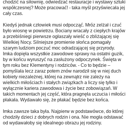
chodzić na siłownię, odwiedzać restauracje i wystawy sztuki
współczesnej? Może pracować! - taka myśl przyświecała jej
cały czas.
Kiedyś jednak człowiek musi odpocząć. Mróz zelżał i czuć
było wiosnę w powietrzu. Bociany wracały z ciepłych krajów
a przebiśniegi pierwsze ogłaszały wieść o zbliżającej się
Wielkiej Nocy. Silniejsze promienie słońca pomagały
szarym ludziom poczuć moc odradzającej się przyrody.
Imka dopięła wszystkie zawodowe sprawy na ostatni guzik,
by w końcu wyruszyć na zasłużony odpoczynek. Święta w
tym roku bez Klementyny i rodziców. - Co to będzie –
pomyślała lecz zaraz potem znów narodził się w niej duch
kobiety niezależnej, której na zewnątrz nie zależy na
wielkich miłościach i stałych związkach a liczy się tylko i
wyłącznie kariera zawodowa i życie bez zobowiązań. W
takich momentach jej część, która pragnęła uczucia i miłości
płakała. Wydawało się, że płakać będzie bez końca.
Imka zawsze taka była. Najpierw w podstawówce, do której
chodziły dzieci z dobrych rodzin i ona. Nie mogła odstawać
od wydawałoby się idealnego obrazu jej rodziny.