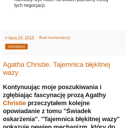
tych negocjacji.
o
lipca 24, 2019
Brak komentarzy:
Udostępnij
Agatha Christie. Tajemnica błękitnej
wazy
Kontynuując moje poszukiwania i
zgłębiając fascynację prozą Agathy
Christie
przeczytałem kolejne
opowiadanie z tomu "Świadek
oskarżenia". "Tajemnica błękitnej wazy"
pokazuje pewien mechanizm, który do