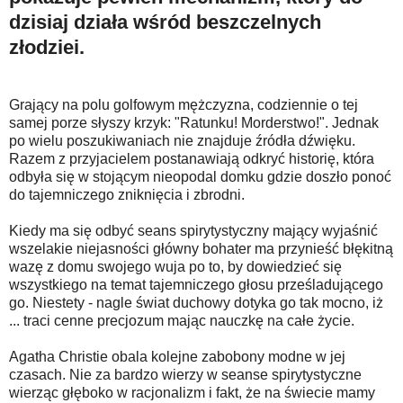
dzisiaj działa wśród beszczelnych
złodziei.
Grający na polu golfowym mężczyzna, codziennie o tej
samej porze słyszy krzyk: "Ratunku! Morderstwo!". Jednak
po wielu poszukiwaniach nie znajduje źródła dźwięku.
Razem z przyjacielem postanawiają odkryć historię, która
odbyła się w stojącym nieopodal domku gdzie doszło ponoć
do tajemniczego zniknięcia i zbrodni.
Kiedy ma się odbyć seans spirytystyczny mający wyjaśnić
wszelakie niejasności główny bohater ma przynieść błękitną
wazę z domu swojego wuja po to, by dowiedzieć się
wszystkiego na temat tajemniczego głosu prześladującego
go. Niestety - nagle świat duchowy dotyka go tak mocno, iż
... traci cenne precjozum mając nauczkę na całe życie.
Agatha Christie obala kolejne zabobony modne w jej
czasach. Nie za bardzo wierzy w seanse spirytystyczne
wierząc głęboko w racjonalizm i fakt, że na świecie mamy