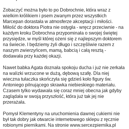
Zobaczyć można było to po Dobrochnie, która wraz z
wielkim królikiem i psem zwanym przez wszystkich
Marcepan dorastała w atmosferze akceptacji i miłości.
Miłość do doktora Piotra nie ostygła - wręcz przeciwnie - na
każdym kroku Dobrochna przypominała o swojej świętej
przysiędze, w myśl której ożeni się z najlepszym doktorem
na świecie. I będziemy żyli długo i szczęśliwie razem z
naszym zwierzyńcem, mamą, babcią i całą resztą -
dodawała przy każdej okazji.
Nawet babka Agata doznała spokoju ducha i już nie zerkała
na walizki wrzucone w dużą, dębową szafę. Dla niej
wieczna tułaczka skończyła się gdzieś koło figury św.
Antoniego pilnującego skrawka niebieskiego materiału.
Czasem tylko wydawała się coraz mniej obecna jak gdyby
zaglądała w swoją przyszłość, która już tak jej nie
przerażała.
Pomysł Klementyny na uruchomienia dawnej cukierni nie
był tak dobry jak otwarcie internetowego sklepu z ręcznie
robionymi piernikami. Na stronie www.sercezpiernika.pl