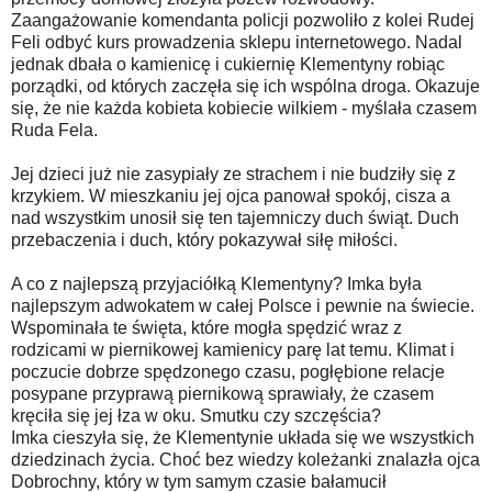
Zaangażowanie komendanta policji pozwoliło z kolei Rudej
Feli odbyć kurs prowadzenia sklepu internetowego. Nadal
jednak dbała o kamienicę i cukiernię Klementyny robiąc
porządki, od których zaczęła się ich wspólna droga. Okazuje
się, że nie każda kobieta kobiecie wilkiem - myślała czasem
Ruda Fela.
Jej dzieci już nie zasypiały ze strachem i nie budziły się z
krzykiem. W mieszkaniu jej ojca panował spokój, cisza a
nad wszystkim unosił się ten tajemniczy duch świąt. Duch
przebaczenia i duch, który pokazywał siłę miłości.
A co z najlepszą przyjaciółką Klementyny? Imka była
najlepszym adwokatem w całej Polsce i pewnie na świecie.
Wspominała te święta, które mogła spędzić wraz z
rodzicami w piernikowej kamienicy parę lat temu. Klimat i
poczucie dobrze spędzonego czasu, pogłębione relacje
posypane przyprawą piernikową sprawiały, że czasem
kręciła się jej łza w oku. Smutku czy szczęścia?
Imka cieszyła się, że Klementynie układa się we wszystkich
dziedzinach życia. Choć bez wiedzy koleżanki znalazła ojca
Dobrochny, który w tym samym czasie bałamucił