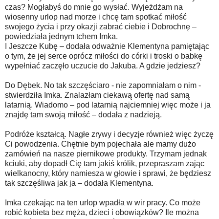
czas? Mogłabyś do mnie go wysłać. Wyjeżdżam na
wiosenny urlop nad morze i chcę tam spotkać miłość
swojego życia i przy okazji zabrać ciebie i Dobrochnę –
powiedziała jednym tchem Imka.
I Jeszcze Kubę – dodała odważnie Klementyna pamiętając
o tym, że jej serce oprócz miłości do córki i troski o babkę
wypełniać zaczęło uczucie do Jakuba. A gdzie jedziesz?
Do Dębek. No tak szczęściaro - nie zapomniałam o nim -
stwierdziła Imka. Znalazłam ciekawą ofertę nad samą
latarnią. Wiadomo – pod latarnią najciemniej więc może i ja
znajdę tam swoją miłość – dodała z nadzieją.
Podróże kształcą. Nagłe zrywy i decyzje również więc życzę
Ci powodzenia. Chętnie bym pojechała ale mamy dużo
zamówień na nasze piernikowe produkty. Trzymam jednak
kciuki, aby dopadł Cię tam jakiś królik, przepraszam zając
wielkanocny, który namiesza w głowie i sprawi, że będziesz
tak szczęśliwa jak ja – dodała Klementyna.
Imka czekając na ten urlop wpadła w wir pracy. Co może
robić kobieta bez męża, dzieci i obowiązków? Ile można