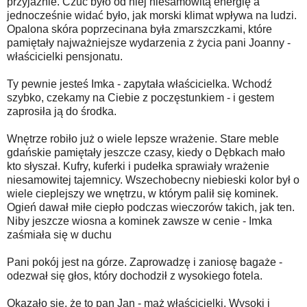
przyjaźnie. Czuć było od niej niesamowitą energię a
jednocześnie widać było, jak morski klimat wpływa na ludzi.
Opalona skóra poprzecinana była zmarszczkami, które
pamiętały najważniejsze wydarzenia z życia pani Joanny -
właścicielki pensjonatu.
Ty pewnie jesteś Imka - zapytała właścicielka. Wchodź
szybko, czekamy na Ciebie z poczęstunkiem - i gestem
zaprosiła ją do środka.
Wnętrze robiło już o wiele lepsze wrażenie. Stare meble
gdańskie pamiętały jeszcze czasy, kiedy o Dębkach mało
kto słyszał. Kufry, kuferki i pudełka sprawiały wrażenie
niesamowitej tajemnicy. Wszechobecny niebieski kolor był o
wiele cieplejszy we wnętrzu, w którym palił się kominek.
Ogień dawał miłe ciepło podczas wieczorów takich, jak ten.
Niby jeszcze wiosna a kominek zawsze w cenie - Imka
zaśmiała się w duchu
Pani pokój jest na górze. Zaprowadzę i zaniosę bagaże -
odezwał się głos, który dochodził z wysokiego fotela.
Okazało się, że to pan Jan - mąż właścicielki. Wysoki i