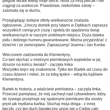
piegów skradł wtedy moje serce. Nosił za mną plecak i nie
ciągnął za warkocze. Prawdziwe, niekońskie zaloty –
zaśmiała się w duchu.
Przeglądając kolejne oferty wielkanocne znalazła
ogłoszenie. „Uroczy domek przy latarni w Dębkach zaprasza
wszystkich ceniących ciszę i spokój do spędzenia świąt
wielkanocnych w naszym urokliwym miejscu. Duża dawka
jodu i dobrego humoru gwarantowane. Można przyjeżdżać z
dziećmi i ze zwierzętami. Zapraszamy! Joanna i Jan Konke.
Wieczorem zadzwoniła do Klementyny.
Co tam słychać u mistrzyni piernikowych wypieków w jej
dziurze na końcu świata? - zaczęła Imka
Wszystko kręci się znakomicie. Tylko ten Bartek od czasu do
czasu dzwoni i mówi, że za tobą tęskni – wtrąciła kąśliwie
Klementyna.
Bartek to historia, a właściwie prehistoria – zaczęła Imka.
Przecież pamiętasz, że mój zachwyt nad człowiekiem, który
do żywego przejmuje się spalonymi piernikami dla siostry
prysł jak mydlana bańka. Słuchaj moja droga - z innej
beczki, czy ten duch świąteczny unosi się u Ciebie cały