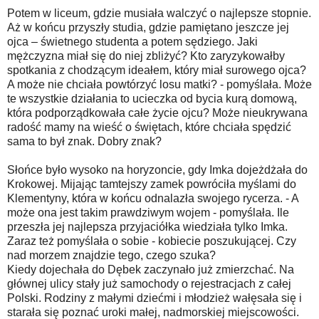
Potem w liceum, gdzie musiała walczyć o najlepsze stopnie.
Aż w końcu przyszły studia, gdzie pamiętano jeszcze jej
ojca – świetnego studenta a potem sędziego. Jaki
mężczyzna miał się do niej zbliżyć? Kto zaryzykowałby
spotkania z chodzącym ideałem, który miał surowego ojca?
A może nie chciała powtórzyć losu matki? - pomyślała. Może
te wszystkie działania to ucieczka od bycia kurą domową,
która podporządkowała całe życie ojcu? Może nieukrywana
radość mamy na wieść o świętach, które chciała spędzić
sama to był znak. Dobry znak?
Słońce było wysoko na horyzoncie, gdy Imka dojeżdżała do
Krokowej. Mijając tamtejszy zamek powróciła myślami do
Klementyny, która w końcu odnalazła swojego rycerza. - A
może ona jest takim prawdziwym wojem - pomyślała. Ile
przeszła jej najlepsza przyjaciółka wiedziała tylko Imka.
Zaraz też pomyślała o sobie - kobiecie poszukującej. Czy
nad morzem znajdzie tego, czego szuka?
Kiedy dojechała do Dębek zaczynało już zmierzchać. Na
głównej ulicy stały już samochody o rejestracjach z całej
Polski. Rodziny z małymi dziećmi i młodzież wałęsała się i
starała się poznać uroki małej, nadmorskiej miejscowości.