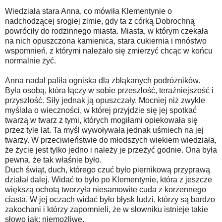
Wiedziała stara Anna, co mówiła Klementynie o
nadchodzącej srogiej zimie, gdy ta z córką Dobrochną
powróciły do rodzinnego miasta. Miasta, w którym czekała
na nich opuszczona kamienica, stara cukiernia i mnóstwo
wspomnień, z którymi należało się zmierzyć chcąc w końcu
normalnie żyć.
Anna nadal paliła ogniska dla zbłąkanych podróżników.
Była osobą, która łączy w sobie przeszłość, teraźniejszość i
przyszłość. Siły jednak ją opuszczały. Mocniej niż zwykle
myślała o wieczności, w której przyjdzie się jej spotkać
twarzą w twarz z tymi, których mogiłami opiekowała się
przez tyle lat. Ta myśl wywoływała jednak uśmiech na jej
twarzy. W przeciwieństwie do młodszych wiekiem wiedziała,
że życie jest tylko jedno i należy je przeżyć godnie. Ona była
pewna, że tak właśnie było.
Duch świąt, duch, którego czuć było piernikową przyprawą
działał dalej. Widać to było po Klementynie, która z jeszcze
większą ochotą tworzyła niesamowite cuda z korzennego
ciasta. W jej oczach widać było błysk ludzi, którzy są bardzo
zakochani i którzy zapomnieli, że w słowniku istnieje takie
słowo jak: niemożliwe.