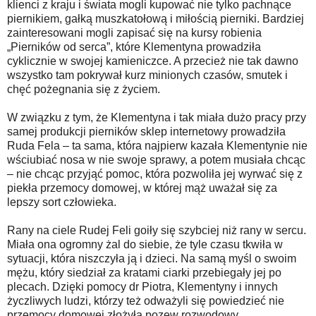
klienci z kraju i świata mogli kupować nie tylko pachnące
piernikiem, gałką muszkatołową i miłością pierniki. Bardziej
zainteresowani mogli zapisać się na kursy robienia
„Pierników od serca”, które Klementyna prowadziła
cyklicznie w swojej kamieniczce. A przecież nie tak dawno
wszystko tam pokrywał kurz minionych czasów, smutek i
chęć pożegnania się z życiem.
W związku z tym, że Klementyna i tak miała dużo pracy przy
samej produkcji pierników sklep internetowy prowadziła
Ruda Fela – ta sama, która najpierw kazała Klementynie nie
wściubiać nosa w nie swoje sprawy, a potem musiała chcąc
– nie chcąc przyjąć pomoc, która pozwoliła jej wyrwać się z
piekła przemocy domowej, w której mąż uważał się za
lepszy sort człowieka.
Rany na ciele Rudej Feli goiły się szybciej niż rany w sercu.
Miała ona ogromny żal do siebie, że tyle czasu tkwiła w
sytuacji, która niszczyła ją i dzieci. Na samą myśl o swoim
mężu, który siedział za kratami ciarki przebiegały jej po
plecach. Dzięki pomocy dr Piotra, Klementyny i innych
życzliwych ludzi, którzy też odważyli się powiedzieć nie
przemocy domowej złożyła pozew rozwodowy.