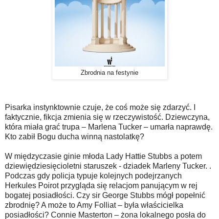
Zbrodnia na festynie
Pisarka instynktownie czuje, że coś może się zdarzyć. I
faktycznie, fikcja zmienia się w rzeczywistość. Dziewczyna,
która miała grać trupa – Marlena Tucker – umarła naprawdę.
Kto zabił Bogu ducha winną nastolatkę?
W międzyczasie ginie młoda Lady Hattie Stubbs a potem
dziewiędziesięcioletni staruszek - dziadek Marleny Tucker. .
Podczas gdy policja typuje kolejnych podejrzanych
Herkules Poirot przygląda się relacjom panującym w rej
bogatej posiadłości. Czy sir George Stubbs mógł popełnić
zbrodnię? A może to Amy Folliat – była właścicielka
posiadłości? Connie Masterton – żona lokalnego posła do