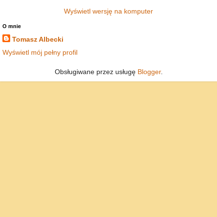
Wyświetl wersję na komputer
O mnie
Tomasz Albecki
Wyświetl mój pełny profil
Obsługiwane przez usługę
Blogger
.