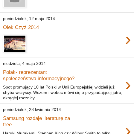
poniedziałek, 12 maja 2014
Olek Czyż 2014
›
niedziela, 4 maja 2014
Polak- reprezentant
›
społeczeństwa informacyjnego?
Spot promujący 10 lat Polski w Unii Europejskiej widzieli już
chyba wszyscy. Wszem i wobec mówi się o przypadającej jutro,
okrągłej rocznicy...
poniedziałek, 28 kwietnia 2014
Samsung rozdaje literaturę za
›
free
Haruki Murakami, Stephen King czy Wilbur Smith to tylko