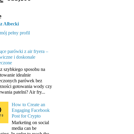
e
z Albecki
mój pełny profil
ące parówki z air fryera –
wiczne i doskonale
eczone
z szybkiego sposobu na
towanie idealnie
eczonych parówek bez
zności gotowania wody czy
wania patelni? Air fry...
How to Create an
Engaging Facebook
Post for Crypto
Marketing on social
media can be
ging. In order to reach the