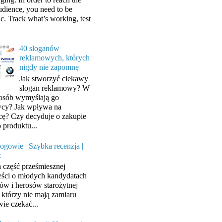
audience, you need to be
ic. Track what’s working, test
40 sloganów
reklamowych, których
nigdy nie zapomnę
Jak stworzyć ciekawy
slogan reklamowy? W
posób wymyślają go
cy? Jak wpływa na
cę? Czy decyduje o zakupie
 produktu...
ogowie | Szybka recenzja |
k
a część prześmiesznej
ści o młodych kandydatach
ów i herosów starożytnej
, którzy nie mają zamiaru
wie czekać...