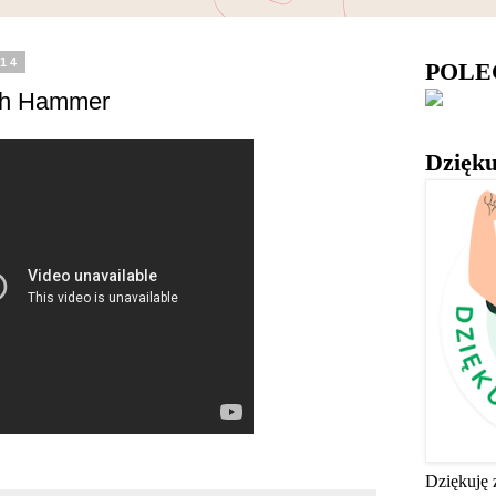
014
POL
ish Hammer
Dzięku
Dziękuję 