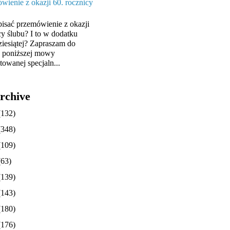
wienie z okazji 60. rocznicy
pisać przemówienie z okazji
cy ślubu? I to w dodatku
ziesiątej? Zapraszam do
y poniższej mowy
towanej specjaln...
rchive
(132)
(348)
(109)
(63)
(139)
(143)
(180)
(176)