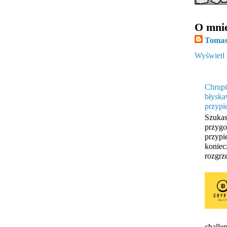
O mni
Tomas
Wyświetl 
Chrupi
błyska
przypi
Szukas
przygo
przypi
koniec
rozgrze
challen