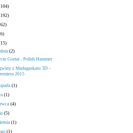
(104)
(192)
(62)
(6)
(15)
udnia
(2)
cin Gortat - Polish Hammer
gwiny z Madagaskaru 3D -
remiera 2015
topada
(1)
ca
(1)
erwca
(4)
ja
(5)
ietnia
(1)
tego
(1)