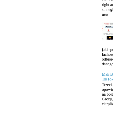
right 
strateg
new...
jaki s
fachow
odbior
danego
Mali B
TikTo
Trzeci
opowie
na bog
Grecji
cierpli