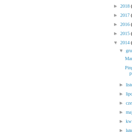
►
2018
►
2017
►
2016
►
2015
▼
2014
▼
gr
Mar
Pin
p
►
lis
►
lip
►
cz
►
ma
►
kw
►
lu