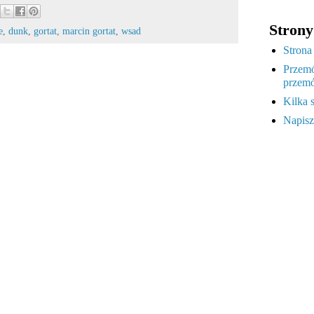
Strony
e
,
dunk
,
gortat
,
marcin gortat
,
wsad
Strona
Przemó
przemó
Kilka 
Napisz