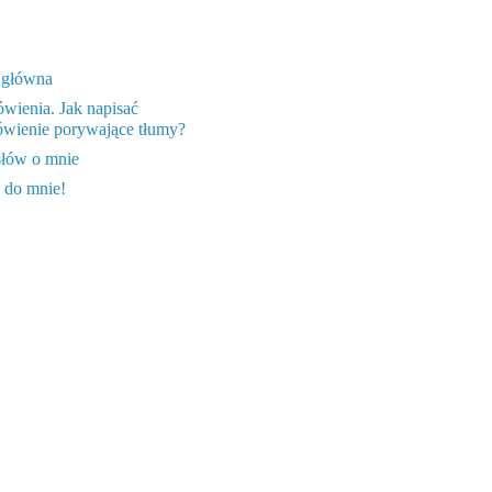
 główna
wienia. Jak napisać
wienie porywające tłumy?
słów o mnie
 do mnie!