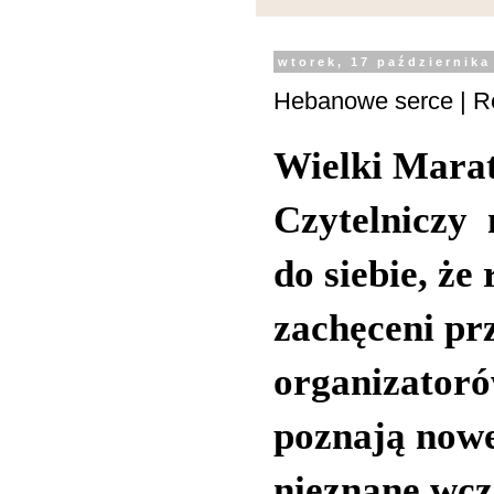
wtorek, 17 października
Hebanowe serce | R
Wielki Mara
Czytelniczy 
do siebie, że 
zachęceni pr
organizator
poznają nowe
nieznane wcz