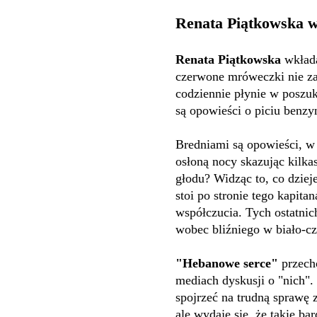
Renata Piątkowska w
Renata Piątkowska
wkłada
czerwone mróweczki nie zas
codziennie płynie w poszuk
są opowieści o piciu benzy
Bredniami są opowieści, w 
osłoną nocy skazując kilk
głodu? Widząc to, co dzieje
stoi po stronie tego kapit
współczucia. Tych ostatnic
wobec bliźniego w biało-c
"Hebanowe serce"
przecho
mediach dyskusji o "nich"
spojrzeć na trudną sprawę 
ale wydaje się, że takie ba