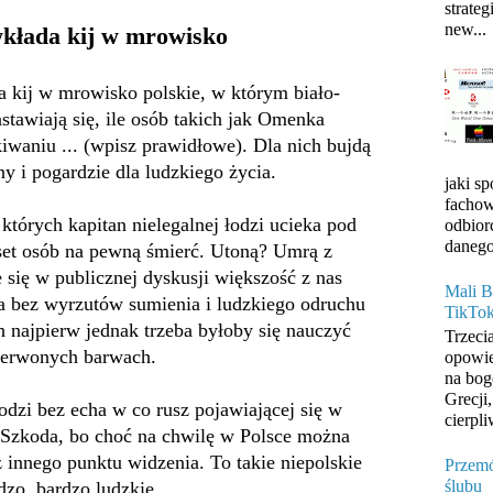
strateg
new...
kłada kij w mrowisko
 kij w mrowisko polskie, w którym biało-
tawiają się, ile osób takich jak Omenka
iwaniu ... (wpisz prawidłowe). Dla nich bujdą
ny i pogardzie dla ludzkiego życia.
jaki s
fachow
których kapitan nielegalnej łodzi ucieka pod
odbior
danego
aset osób na pewną śmierć. Utoną? Umrą z
 się w publicznej dyskusji większość z nas
Mali B
ana bez wyrzutów sumienia i ludzkiego odruchu
TikTo
h najpierw jednak trzeba byłoby się nauczyć
Trzeci
zerwonych barwach.
opowie
na bog
Grecji
dzi bez echa w co rusz pojawiającej się w
cierpli
. Szkoda, bo choć na chwilę w Polsce można
z innego punktu widzenia. To takie niepolskie
Przemó
ślubu
rdzo, bardzo ludzkie.