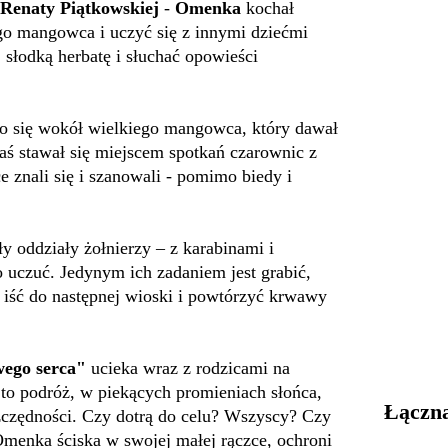
Renaty Piątkowskiej
-
Omenka
kochał
go mangowca i uczyć się z innymi dziećmi
ą, słodką herbatę i słuchać opowieści
ło się wokół wielkiego mangowca, który dawał
aś stawał się miejscem spotkań czarownic z
 znali się i szanowali - pomimo biedy i
 oddziały żołnierzy – z karabinami i
 uczuć. Jedynym ich zadaniem jest grabić,
ś iść do następnej wioski i powtórzyć krwawy
ego serca"
ucieka wraz z rodzicami na
to podróż, w piekących promieniach słońca,
Łączna
szczędności. Czy dotrą do celu? Wszyscy? Czy
menka ściska w swojej małej rączce, ochroni