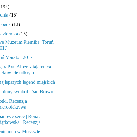
(192)
udnia
(15)
topada
(13)
ździernika
(15)
e Muzeum Piernika. Toruń
017
uń Maraton 2017
ęty Brat Albert - tajemnica
ałkowicie odkryta
najlepszych legend miejskich
iniony symbol. Dan Brown
tki. Recenzja
nie)obiektywa
anowe serce | Renata
iątkowska | Recenzja
ntelmen w Moskwie