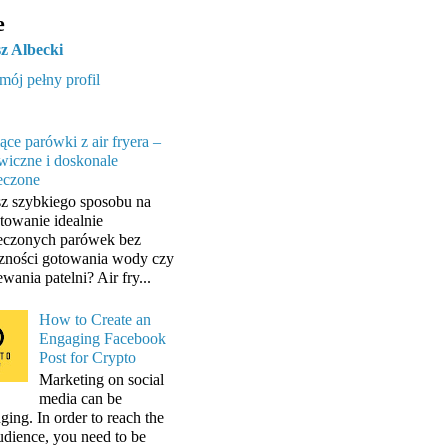
e
z Albecki
mój pełny profil
ące parówki z air fryera –
wiczne i doskonale
eczone
z szybkiego sposobu na
towanie idealnie
eczonych parówek bez
zności gotowania wody czy
wania patelni? Air fry...
How to Create an
Engaging Facebook
Post for Crypto
Marketing on social
media can be
ging. In order to reach the
audience, you need to be