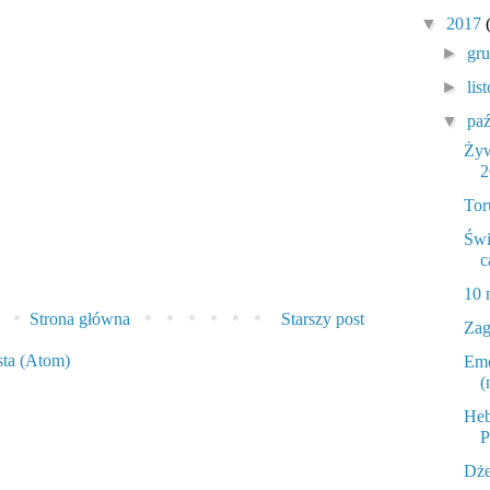
▼
2017
►
gr
►
lis
▼
pa
Żyw
2
Tor
Świ
c
10 
Strona główna
Starszy post
Zag
sta (Atom)
Emo
(
Heb
P
Dże