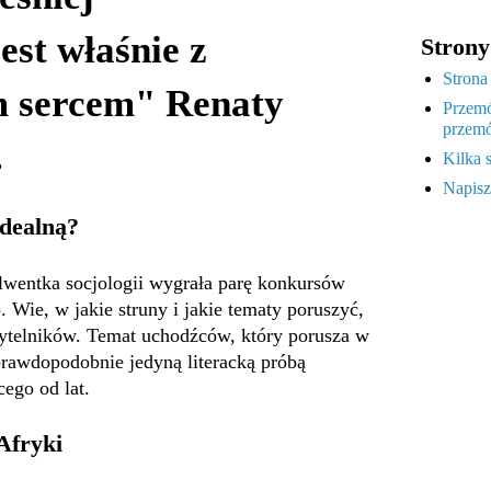
jest właśnie z
Strony
Strona
 sercem" Renaty
Przemó
przemó
.
Kilka 
Napisz
idealną?
lwentka socjologii wygrała parę konkursów
 Wie, w jakie struny i jakie tematy poruszyć,
zytelników. Temat uchodźców, który porusza w
 prawdopodobnie jedyną literacką próbą
ego od lat.
Afryki