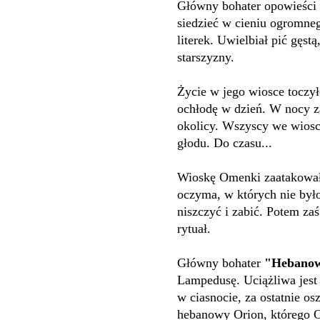
Główny bohater opowieści
siedzieć w cieniu ogromne
literek. Uwielbiał pić gęst
starszyzny.
Życie w jego wiosce toczy
ochłodę w dzień. W nocy z
okolicy. Wszyscy we wiosce
głodu. Do czasu...
Wioskę Omenki zaatakowały
oczyma, w których nie było
niszczyć i zabić. Potem za
rytuał.
Główny bohater
"Hebanow
Lampedusę. Uciążliwa jest 
w ciasnocie, za ostatnie o
hebanowy Orion, którego O