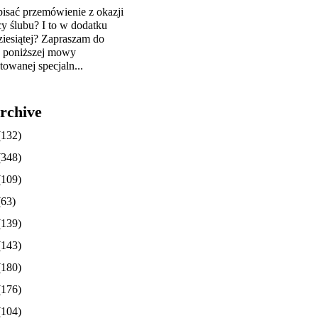
pisać przemówienie z okazji
cy ślubu? I to w dodatku
ziesiątej? Zapraszam do
y poniższej mowy
towanej specjaln...
rchive
(132)
(348)
(109)
(63)
(139)
(143)
(180)
(176)
(104)