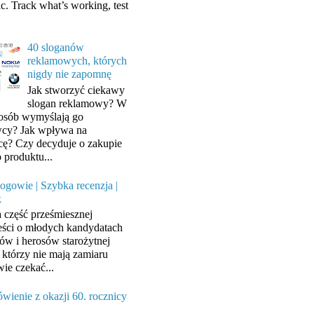
ic. Track what’s working, test
40 sloganów
reklamowych, których
nigdy nie zapomnę
Jak stworzyć ciekawy
slogan reklamowy? W
posób wymyślają go
cy? Jak wpływa na
cę? Czy decyduje o zakupie
 produktu...
ogowie | Szybka recenzja |
k
a część prześmiesznej
ści o młodych kandydatach
ów i herosów starożytnej
, którzy nie mają zamiaru
wie czekać...
wienie z okazji 60. rocznicy