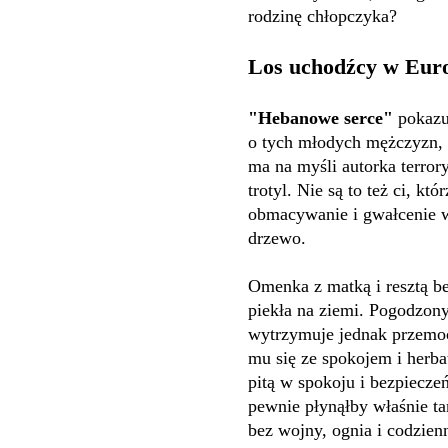
rodzinę chłopczyka?
Los uchodźcy w Eur
"Hebanowe serce"
pokazu
o tych młodych mężczyzn, 
ma na myśli autorka terror
trotyl. Nie są to też ci, kt
obmacywanie i gwałcenie ws
drzewo.
Omenka z matką i resztą b
piekła na ziemi. Pogodzony
wytrzymuje jednak przemocy
mu się ze spokojem i herbat
pitą w spokoju i bezpiecz
pewnie płynąłby właśnie tam
bez wojny, ognia i codzienn