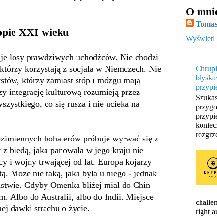
O mni
Tomas
opie XXI wieku
Wyświetl 
je losy prawdziwych uchodźców. Nie chodzi
którzy korzystają z socjala w Niemczech. Nie
Chrupi
błyska
ystów, którzy zamiast stóp i mózgu mają
przypi
órzy integrację kulturową rozumieją przez
Szukas
zystkiego, co się rusza i nie ucieka na
przygo
przypi
koniec
rozgrze
ezimiennych bohaterów próbuje wyrwać się z
 z biedą, jaka panowała w jego kraju nie
 i wojny trwającej od lat. Europa kojarzy
ą. Może nie taką, jaka była u niego - jednak
eństwie. Gdyby Omenka bliżej miał do Chin
. Albo do Australii, albo do Indii. Miejsce
challen
ej dawki strachu o życie.
right 