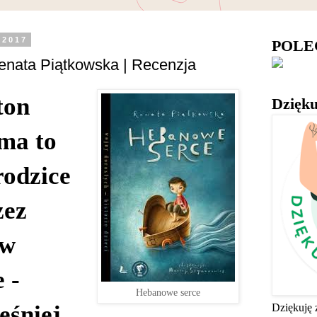
 2017
POL
enata Piątkowska | Recenzja
ton
Dzięku
ma to
rodzice
zez
ów
 -
Hebanowe serce
eśniej
Dziękuję 