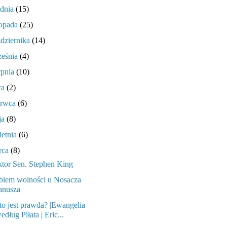
udnia
(15)
topada
(25)
ździernika
(14)
ześnia
(4)
rpnia
(10)
ca
(2)
erwca
(6)
ja
(8)
ietnia
(6)
rca
(8)
tor Sen. Stephen King
blem wolności u Nosacza
anusza
to jest prawda? |Ewangelia
edług Piłata | Eric...