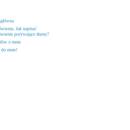
 główna
wienia. Jak napisać
wienie porywające tłumy?
słów o mnie
 do mnie!