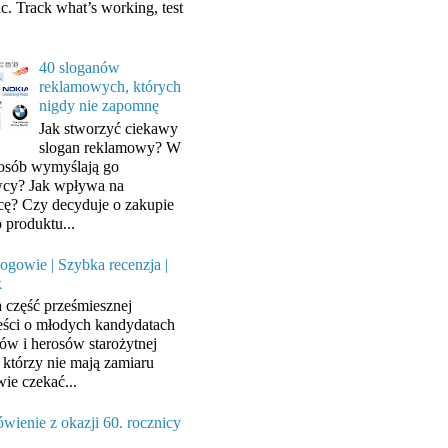
ic. Track what’s working, test
40 sloganów
reklamowych, których
nigdy nie zapomnę
Jak stworzyć ciekawy
slogan reklamowy? W
posób wymyślają go
cy? Jak wpływa na
cę? Czy decyduje o zakupie
 produktu...
ogowie | Szybka recenzja |
k
a część prześmiesznej
ści o młodych kandydatach
ów i herosów starożytnej
, którzy nie mają zamiaru
wie czekać...
wienie z okazji 60. rocznicy