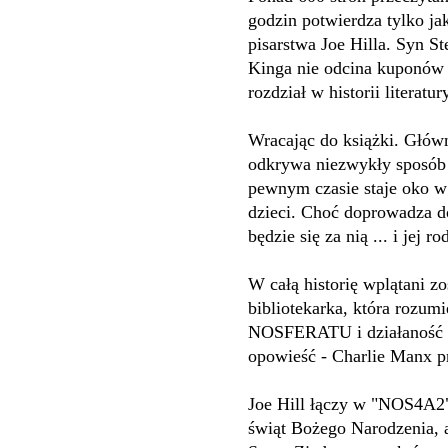
godzin potwierdza tylko ja
pisarstwa Joe Hilla. Syn S
Kinga nie odcina kuponów 
rozdział w historii literatur
Wracając do książki. Głó
odkrywa niezwykły sposób n
pewnym czasie staje oko w
dzieci. Choć doprowadza do
będzie się za nią ... i jej r
W całą historię wplątani zos
bibliotekarka, która rozum
NOSFERATU i działaność Kr
opowieść - Charlie Manx p
Joe Hill łączy w "NOS4A2"
świąt Bożego Narodzenia, a