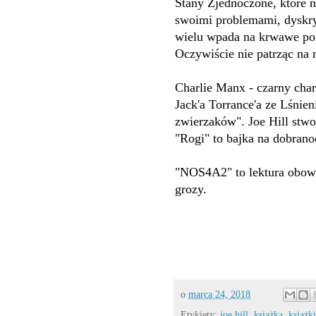
Stany Zjednoczone, które n
swoimi problemami, dyskry
wielu wpada na krwawe pom
Oczywiście nie patrząc na 
Charlie Manx - czarny cha
Jack'a Torrance'a ze Lśnien
zwierzaków". Joe Hill stwo
"Rogi" to bajka na dobrano
"NOS4A2" to lektura obow
grozy.
o
marca 24, 2018
Etykiety:
joe hill
,
książka
,
książki