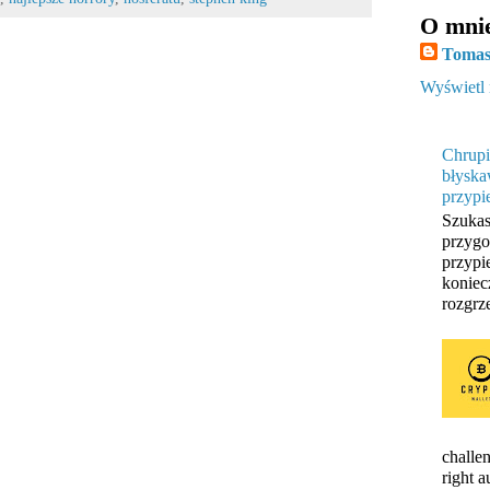
O mni
Tomas
Wyświetl 
Chrupi
błyska
przypi
Szukas
przygo
przypi
koniec
rozgrze
challen
right 