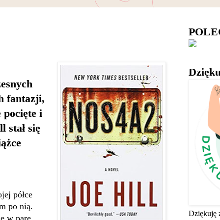
POL
Dzięku
zesnych
 fantazji,
 pocięte i
l stał się
iążce
jej półce
m po nią.
Dziękuję 
ne w parę