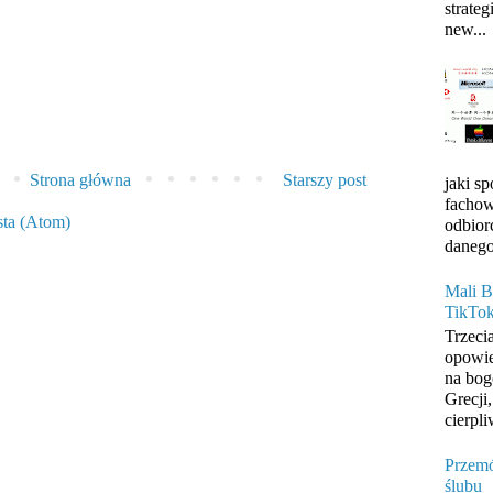
strateg
new...
Strona główna
Starszy post
jaki s
fachow
sta (Atom)
odbior
danego
Mali B
TikTo
Trzeci
opowie
na bog
Grecji
cierpli
Przemó
ślubu