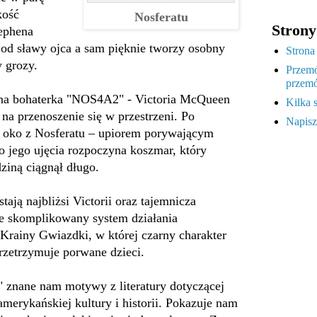
kość
Nosferatu
Strony
tephena
od sławy ojca a sam pięknie tworzy osobny
Strona
y grozy.
Przemó
przemó
wna bohaterka "NOS4A2" - Victoria McQueen
Kilka 
a przenoszenie się w przestrzeni. Po
Napisz
 oko z Nosferatu – upiorem porywającym
 jego ujęcia rozpoczyna koszmar, który
odziną ciągnął długo.
tają najbliżsi Victorii oraz tajemnicza
ie skomplikowany system działania
ainy Gwiazdki, w której czarny charakter
rzetrzymuje porwane dzieci.
 znane nam motywy z literatury dotyczącej
merykańskiej kultury i historii. Pokazuje nam