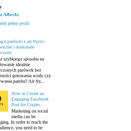
e
z Albecki
mój pełny profil
ące parówki z air fryera –
wiczne i doskonale
eczone
z szybkiego sposobu na
towanie idealnie
eczonych parówek bez
zności gotowania wody czy
wania patelni? Air fry...
How to Create an
Engaging Facebook
Post for Crypto
Marketing on social
media can be
ging. In order to reach the
audience, you need to be