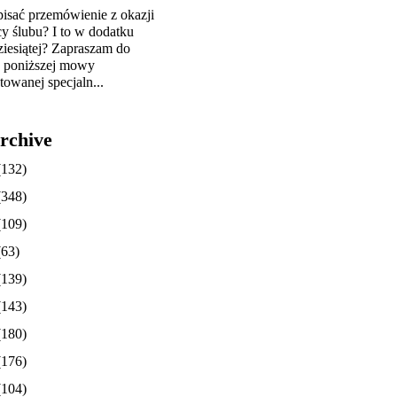
pisać przemówienie z okazji
cy ślubu? I to w dodatku
ziesiątej? Zapraszam do
y poniższej mowy
towanej specjaln...
rchive
(132)
(348)
(109)
(63)
(139)
(143)
(180)
(176)
(104)