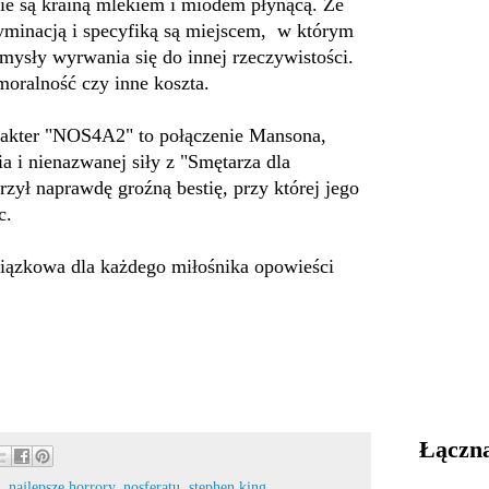
ie są krainą mlekiem i miodem płynącą. Ze
minacją i specyfiką są miejscem, w którym
ysły wyrwania się do innej rzeczywistości.
moralność czy inne koszta.
rakter "NOS4A2" to połączenie Mansona,
ia i nienazwanej siły z "Smętarza dla
rzył naprawdę groźną bestię, przy której jego
c.
iązkowa dla każdego miłośnika opowieści
Łączna
,
najlepsze horrory
,
nosferatu
,
stephen king