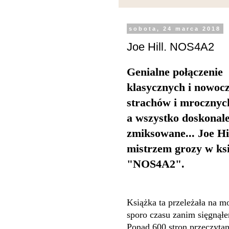
sobota, 24 marca 2018
Joe Hill. NOS4A2
Genialne połączenie
klasycznych i nowoc
strachów i mrocznych
a wszystko doskonale
zmiksowane... Joe Hil
mistrzem grozy w ks
"NOS4A2".
Książka ta przeleżała na mo
sporo czasu zanim sięgnąłe
Ponad 600 stron przeczyta