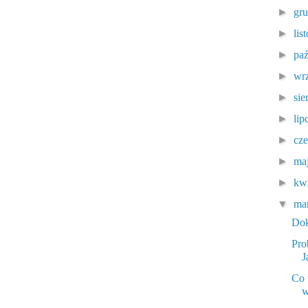
►
gr
►
lis
►
pa
►
wr
►
sie
►
lip
►
cz
►
ma
►
kw
▼
ma
Dok
Pro
J
Co 
w