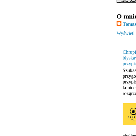
O mni
Tomas
Wyświetl 
Chrupi
błyska
przypi
Szukas
przygo
przypi
koniec
rozgrze
challen