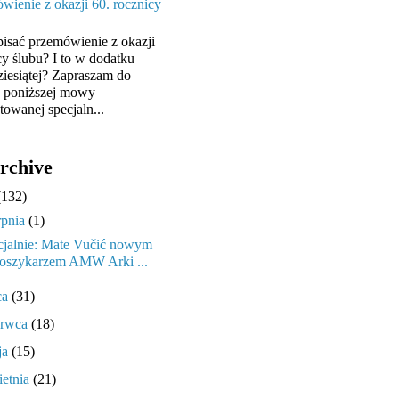
wienie z okazji 60. rocznicy
pisać przemówienie z okazji
cy ślubu? I to w dodatku
ziesiątej? Zapraszam do
y poniższej mowy
towanej specjaln...
rchive
(132)
rpnia
(1)
cjalnie: Mate Vučić nowym
oszykarzem AMW Arki ...
ca
(31)
erwca
(18)
ja
(15)
ietnia
(21)