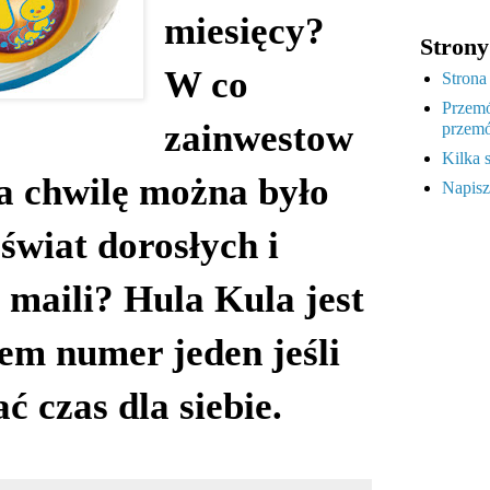
miesięcy?
Strony
W co
Strona
Przemó
zainwestow
przemó
Kilka 
na chwilę można było
Napisz
 świat dorosłych i
 maili? Hula Kula jest
m numer jeden jeśli
ać czas dla siebie.