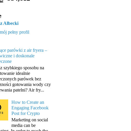
e
z Albecki
mój pełny profil
ące parówki z air fryera –
wiczne i doskonale
eczone
z szybkiego sposobu na
towanie idealnie
eczonych parówek bez
zności gotowania wody czy
wania patelni? Air fry...
How to Create an
Engaging Facebook
Post for Crypto
Marketing on social
media can be
ging. In order to reach the