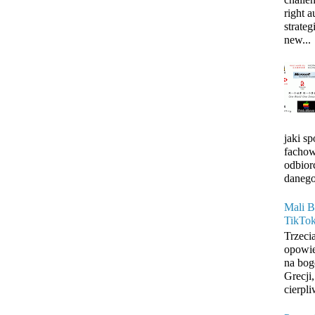
right 
strateg
new...
jaki s
fachow
odbior
danego
Mali B
TikTo
Trzeci
opowie
na bog
Grecji
cierpli