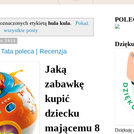
POL
oznaczonych etykietą
hula kula
.
Pokaż
wszystkie posty
ia 2013
Dzięku
| Tata poleca | Recenzja
Jaką
zabawkę
kupić
dziecku
mającemu 8
Dziękuję 