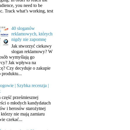
audience, you need to be
ic. Track what’s working, test
40 sloganów
reklamowych, których
nigdy nie zapomnę
Jak stworzyć ciekawy
slogan reklamowy? W
posób wymyślają go
cy? Jak wpływa na
cę? Czy decyduje o zakupie
 produktu...
ogowie | Szybka recenzja |
k
a część prześmiesznej
ści o młodych kandydatach
ów i herosów starożytnej
, którzy nie mają zamiaru
wie czekać...