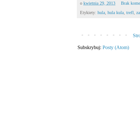
o
kwietnia 29, 2013
Brak kome
Etykiety:
hula
,
hula kula
,
trefl
,
za
Str
Subskrybuj:
Posty (Atom)