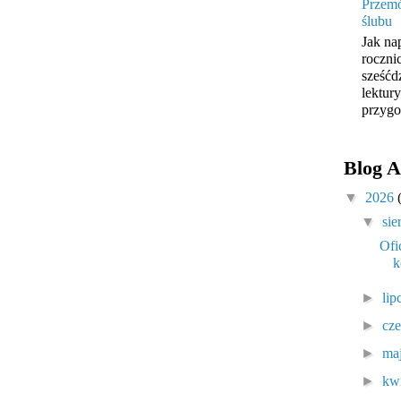
Przemó
ślubu
Jak na
roczni
sześćd
lektur
przygo
Blog A
▼
2026
▼
sie
Ofi
k
►
lip
►
cz
►
ma
►
kw