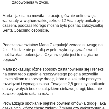
zadowolenia w życiu.
Marta - jak sama mówiła - pracuje głównie online więc
warsztaty w wejherowskiej szkole 12 Asan były unikalnym
czasem, podczas którego można było poznać założycielkę
Senta Coaching osobiście.
Podczas warsztatów Marta Czepukojć zwracała uwagę na
fakt, iż ludzie nie potrafią w pełni wykorzystywać swoich
możliwości i potencjału. Czym w ogóle jest to magiczne
pojęcie?
Marta pokazując różne sposoby zastanowienia się i refleksji
na temat tego zupełnie rzeczywistego pojęcia pozwoliła
uczestnikom rozpocząć drogę, która nie zakłada prostych
rozwiązań i wymaga czasu. Trwające 2,5 godziny spotkanie
dla wytrwałych będzie zalążkiem ciekawej drogi, która nie
zawsze będzie usłana różami.
Prowadząca spotkanie pięknie bowiem omówiła drogę, jaka
czeka tych, którzy chcąc zmiany. Zmiana czy wykorzystanie