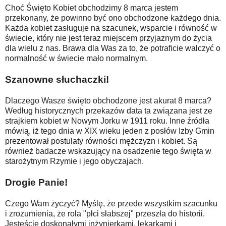
Choć Święto Kobiet obchodzimy 8 marca jestem
przekonany, że powinno być ono obchodzone każdego dnia.
Każda kobiet zasługuje na szacunek, wsparcie i równość w
świecie, który nie jest teraz miejscem przyjaznym do życia
dla wielu z nas. Brawa dla Was za to, że potraficie walczyć o
normalność w świecie mało normalnym.
Szanowne słuchaczki!
Dlaczego Wasze święto obchodzone jest akurat 8 marca?
Według historycznych przekazów data ta związana jest ze
strajkiem kobiet w Nowym Jorku w 1911 roku. Inne źródła
mówią, iż tego dnia w XIX wieku jeden z posłów Izby Gmin
prezentował postulaty równości mężczyzn i kobiet. Są
również badacze wskazujący na osadzenie tego święta w
starożytnym Rzymie i jego obyczajach.
Drogie Panie!
Czego Wam życzyć? Myślę, że przede wszystkim szacunku
i zrozumienia, że rola "płci słabszej" przeszła do historii.
Jesteście doskonałymi inżynierkami, lekarkami i