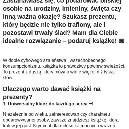
Zastanawiasz się, co podarować bliskiej
osobie na urodziny, imieniny, święta czy
inną ważną okazję? Szukasz prezentu,
który będzie nie tylko trafiony, ale i
pozostawi trwały ślad? Mam dla Ciebie
idealne rozwiązanie –
podaruj książkę!
📖
W dobie cyfrowego szaleństwa i wszechobecnego
konsumpcjonizmu, książka to prawdziwy powiew świeżości.
To prezent z duszą, który mówi o wiele więcej niż tysiąc
słów.
Dlaczego warto dawać książki na
prezenty?
1. Uniwersalny klucz do każdego serca
🗝️
Niezależnie od wieku, zainteresowań czy charakteru
obdarowywanej osoby, zawsze znajdziesz książkę, która
trafi w jej gust. Kryminał dla miłośnika mocnych wrażeń,