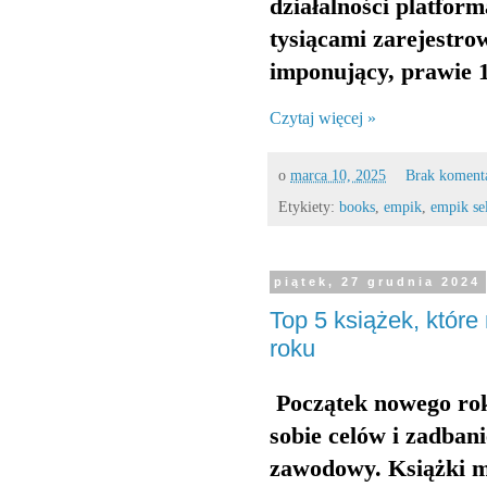
działalności platfor
tysiącami zarejestr
imponujący, prawie
Czytaj więcej »
o
marca 10, 2025
Brak koment
Etykiety:
books
,
empik
,
empik se
piątek, 27 grudnia 2024
Top 5 książek, któ
roku
Początek nowego rok
sobie celów i zadbani
zawodowy. Książki m