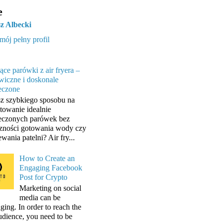
e
z Albecki
mój pełny profil
ące parówki z air fryera –
wiczne i doskonale
eczone
z szybkiego sposobu na
towanie idealnie
eczonych parówek bez
zności gotowania wody czy
wania patelni? Air fry...
How to Create an
Engaging Facebook
Post for Crypto
Marketing on social
media can be
ging. In order to reach the
audience, you need to be