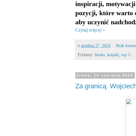
inspiracji, motywacj
pozycji, które warto 
aby uczynić nadchod
Czytaj więcej »
o
grudnia 27, 2024
Brak kome
Etykiety:
books
,
książki
,
top 5
środa, 14 czerwca 2023
Za granicą. Wojciec