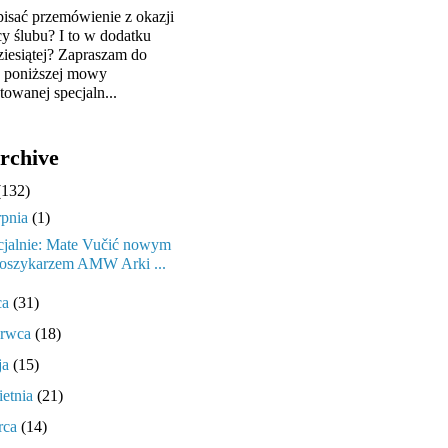
pisać przemówienie z okazji
cy ślubu? I to w dodatku
ziesiątej? Zapraszam do
y poniższej mowy
towanej specjaln...
rchive
(132)
rpnia
(1)
cjalnie: Mate Vučić nowym
oszykarzem AMW Arki ...
ca
(31)
erwca
(18)
ja
(15)
ietnia
(21)
rca
(14)