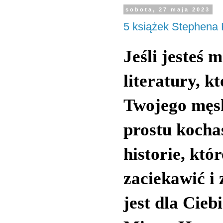
sobota, 27 maja 2023
5 książek Stephena
Jeśli jesteś
literatury, 
Twojego męsk
prostu kochas
historie, któ
zaciekawić i 
jest dla Cieb