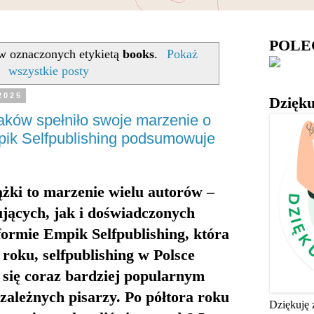
POL
w oznaczonych etykietą
books
.
Pokaż
wszystkie posty
2025
Dzięku
laków spełniło swoje marzenie o
pik Selfpublishing podsumowuje
żki to marzenie wielu autorów –
jących, jak i doświadczonych
tformie
Empik Selfpublishing
, która
roku, selfpublishing w Polsce
e się coraz bardziej popularnym
zależnych pisarzy. Po
półtora roku
Dziękuję 