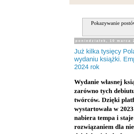
Pokazywanie postó
poniedziałek, 10 marca 
Już kilka tysięcy Po
wydaniu książki. Em
2024 rok
Wydanie własnej ksią
zarówno tych debiutu
twórców. Dzięki pla
wystartowała w 2023 
nabiera tempa i staj
rozwiązaniem dla nie