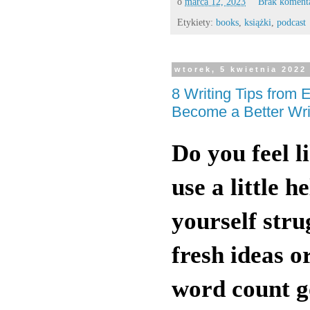
o
marca 12, 2023
Brak koment
Etykiety:
books
,
książki
,
podcast
wtorek, 5 kwietnia 2022
8 Writing Tips from
Become a Better Wri
Do you feel l
use a little 
yourself stru
fresh ideas o
word count go