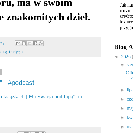
oru, ma w swoim
Jak na
roczni
e znakomitych dzieł.
sześćd
lektur
przygo
rzy:
Blog A
king
,
tradycja
▼
2026
▼
sie
Ofi
3
k
" - #podcast
►
lip
o książkach | Motywacja pod lupą" on
►
cz
►
ma
►
kw
►
ma