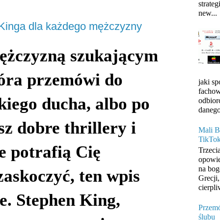
strateg
new...
 Kinga dla każdego mężczyzny
 mężczyzną szukającym
która przemówi do
jaki s
fachow
iego ducha, albo po
odbior
danego
z dobre thrillery i
Mali B
TikTo
re potrafią Cię
Trzeci
opowie
na bog
zaskoczyć, ten wpis
Grecji
cierpli
ie. Stephen King,
Przemó
ślubu