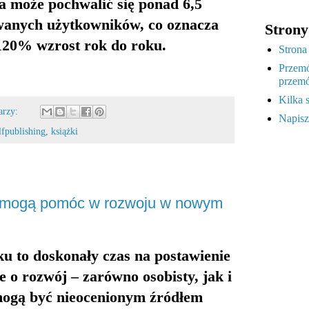
ma może pochwalić się ponad 6,5
owanych użytkowników
, co oznacza
Strony
120% wzrost rok do roku
.
Strona
Przemó
przemó
Kilka 
arzy:
Napisz
lfpublishing
,
książki
re mogą pomóc w rozwoju w nowym
u to doskonały czas na postawienie
e o rozwój – zarówno osobisty, jak i
ogą być nieocenionym źródłem