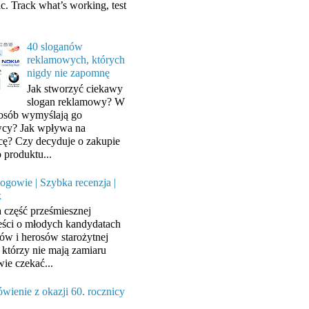
ic. Track what’s working, test
40 sloganów
reklamowych, których
nigdy nie zapomnę
Jak stworzyć ciekawy
slogan reklamowy? W
posób wymyślają go
cy? Jak wpływa na
cę? Czy decyduje o zakupie
 produktu...
ogowie | Szybka recenzja |
k
a część prześmiesznej
ści o młodych kandydatach
ów i herosów starożytnej
, którzy nie mają zamiaru
wie czekać...
wienie z okazji 60. rocznicy