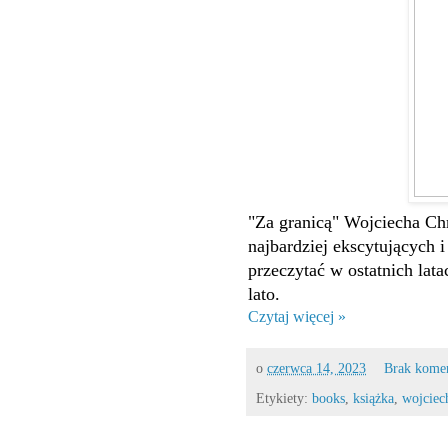
"Za granicą" Wojciecha Chm
najbardziej ekscytujących 
przeczytać w ostatnich lata
lato.
Czytaj więcej »
o
czerwca 14, 2023
Brak kome
Etykiety:
books
,
książka
,
wojciec