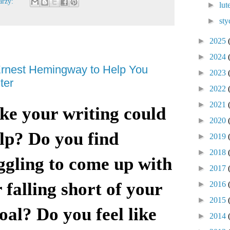
arzy:
►
lu
►
sty
►
2025
►
2024
 Ernest Hemingway to Help You
►
2023
ter
►
2022
►
2021
ike your writing could
►
2020
help? Do you find
►
2019
►
2018
ggling to come up with
►
2017
r falling short of your
►
2016
►
2015
al? Do you feel like
►
2014