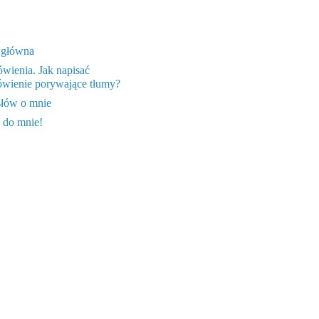
 główna
wienia. Jak napisać
wienie porywające tłumy?
słów o mnie
 do mnie!