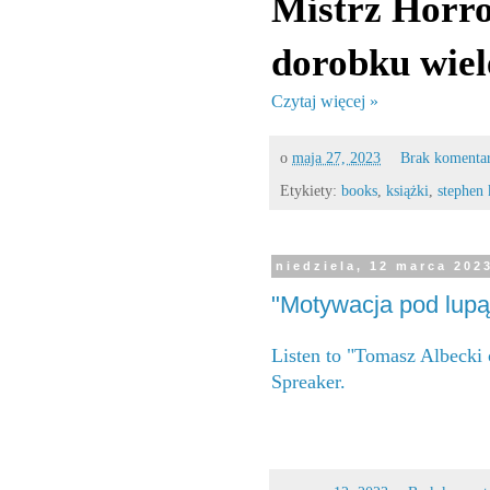
Mistrz Horr
dorobku wiel
Czytaj więcej »
o
maja 27, 2023
Brak komenta
Etykiety:
books
,
książki
,
stephen 
niedziela, 12 marca 202
"Motywacja pod lupą
Listen to "Tomasz Albecki 
Spreaker.