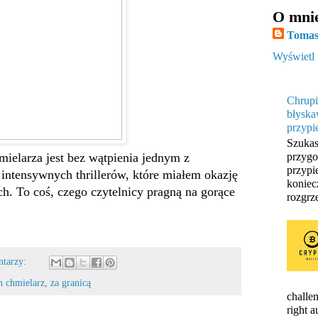
O mni
Tomas
Wyświetl 
Chrupi
błyska
przypi
Szukas
ielarza jest bez wątpienia jednym z
przygo
przypi
i intensywnych thrillerów, które miałem okazję
koniec
ch. To coś, czego czytelnicy pragną na gorące
rozgrze
ntarzy:
h chmielarz
,
za granicą
challen
right 