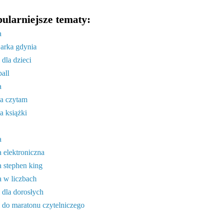
ularniejsze tematy:
a
 arka gdynia
 dla dzieci
ball
a
a czytam
a książki
a
a elektroniczna
a stephen king
a w liczbach
i dla dorosłych
i do maratonu czytelniczego