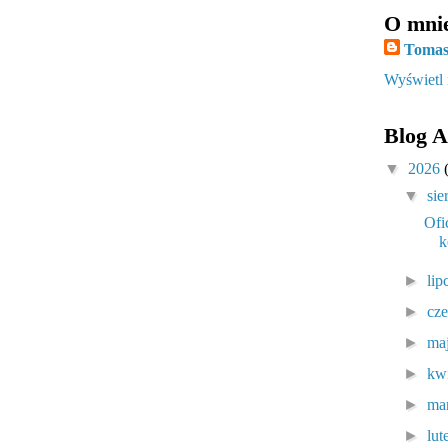
O mni
Tomas
Wyświetl 
Blog A
▼
2026
▼
sie
Ofi
k
►
lip
►
cz
►
ma
►
kw
►
ma
►
lu