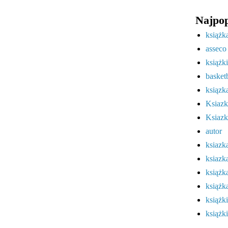
Najpop
książk
asseco
książki
basket
ksiązk
Ksiazk
Ksiazk
autor
ksiazk
ksiazk
książk
książk
książk
książk