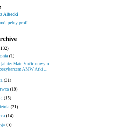
e
z Albecki
mój pełny profil
rchive
(132)
rpnia
(1)
cjalnie: Mate Vučić nowym
oszykarzem AMW Arki ...
ca
(31)
erwca
(18)
ja
(15)
ietnia
(21)
rca
(14)
tego
(5)