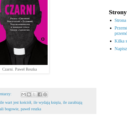
Strony
Strona
Przemó
przemó
Kilka 
Napisz
Czarni. Paweł Reszka
ntarzy:
ile wart jest kościół
,
ile wydają księża
,
ile zarabiają
ali bogowie
,
paweł reszka