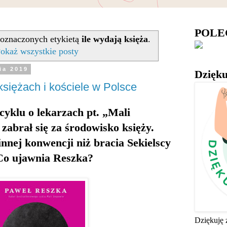
POL
oznaczonych etykietą
ile wydają księża
.
okaż wszystkie posty
ia 2019
Dzięku
siężach i kościele w Polsce
cyklu o lekarzach pt. „Mali
abrał się za środowisko księży.
innej konwencji niż bracia Sekielscy
 Co ujawnia Reszka?
Dziękuję 