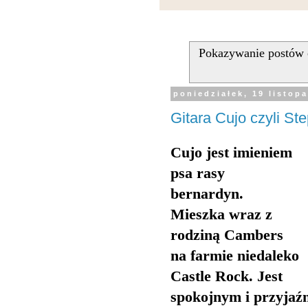
Pokazywanie postów 
poniedziałek, 19 listop
Gitara Cujo czyli St
Cujo jest imieniem
psa rasy
bernardyn.
Mieszka wraz z
rodziną Cambers
na farmie niedaleko
Castle Rock. Jest
spokojnym i przyjaź