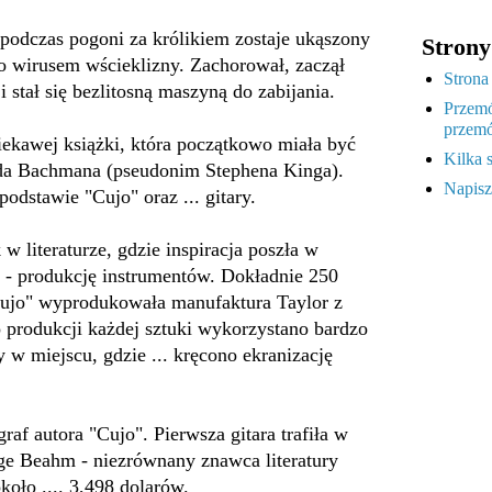
podczas pogoni za królikiem zostaje ukąszony
Strony
o wirusem wścieklizny. Zachorował, zaczął
Strona
i stał się bezlitosną maszyną do zabijania.
Przemó
przemó
ciekawej książki, która początkowo miała być
Kilka 
rda Bachmana (pseudonim Stephena Kinga).
Napisz
odstawie "Cujo" oraz ... gitary.
w literaturze, gdzie inspiracja poszła w
e - produkcję instrumentów. Dokładnie 250
"Cujo" wyprodukowała manufaktura Taylor z
 produkcji każdej sztuki wykorzystano bardzo
 w miejscu, gdzie ... kręcono ekranizację
raf autora "Cujo". Pierwsza gitara trafiła w
ge Beahm - niezrównany znawca literatury
koło .... 3,498 dolarów.