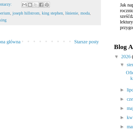
ntarzy:
Jak na
roczni
erium
,
joseph hillstrom
,
king stephen
,
lśnienie
,
moda
,
sześćd
king
lektur
przygo
ona główna
Starsze posty
Blog A
▼
2026
▼
sie
Ofi
k
►
lip
►
cz
►
ma
►
kw
►
ma