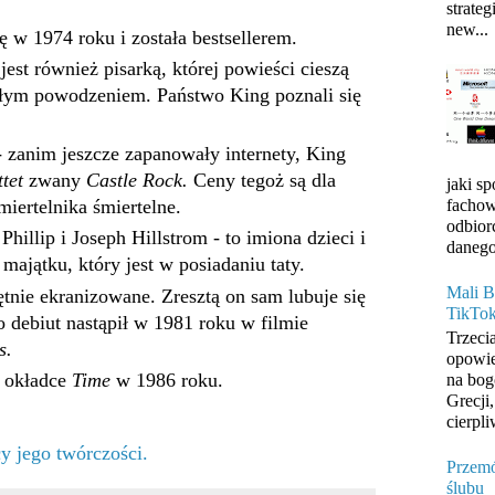
strateg
new...
ę w 1974 roku i została bestsellerem.
jest również pisarką, której powieści cieszą
ałym powodzeniem. Państwo King poznali się
zanim jeszcze zapanowały internety, King
ttet
zwany
Castle Rock.
Ceny tegoż są dla
jaki s
fachow
iertelnika śmiertelne.
odbior
illip i Joseph Hillstrom - to imiona dzieci i
danego
majątku, który jest w posiadaniu taty.
Mali B
tnie ekranizowane. Zresztą on sam lubuje się
TikTo
 debiut nastąpił w 1981 roku w filmie
Trzeci
s.
opowie
a okładce
Time
w 1986 roku.
na bog
Grecji
cierpli
y jego twórczości.
Przemó
ślubu