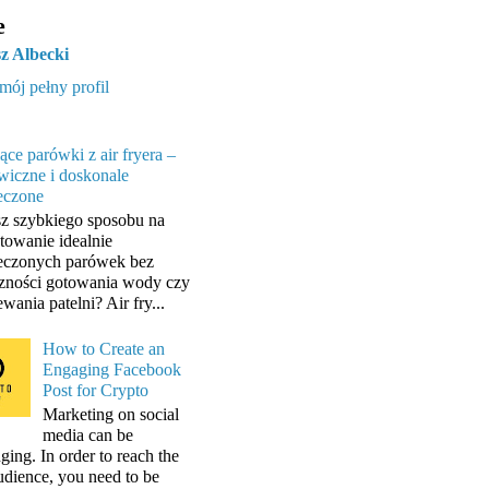
e
z Albecki
mój pełny profil
ące parówki z air fryera –
wiczne i doskonale
eczone
z szybkiego sposobu na
towanie idealnie
eczonych parówek bez
zności gotowania wody czy
wania patelni? Air fry...
How to Create an
Engaging Facebook
Post for Crypto
Marketing on social
media can be
ging. In order to reach the
audience, you need to be