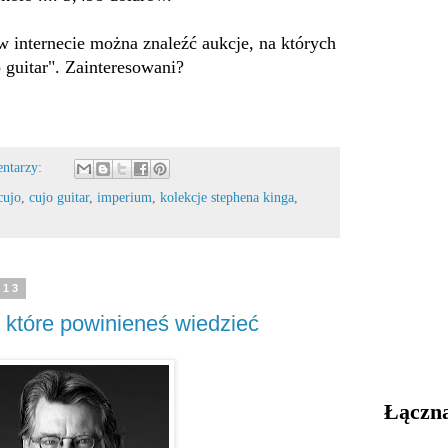
w internecie można znaleźć aukcje, na których
 guitar". Zainteresowani?
entarzy:
cujo
,
cujo guitar
,
imperium
,
kolekcje stephena kinga
,
013
, które powinieneś wiedzieć
Łączna