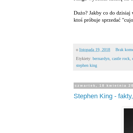
Dużo? Jakby co do dzisiaj 
ktoś próbuje sprzedać "cujo
o
listopada 19, 2018
Brak kom
Etykiety:
bernardyn
,
castle rock
,
stephen king
czwartek, 18 kwietnia 2
Stephen King - fakty