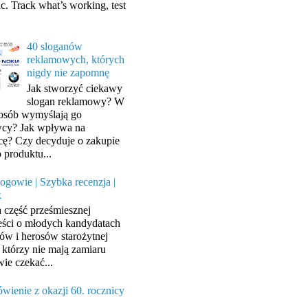
ic. Track what’s working, test
40 sloganów
reklamowych, których
nigdy nie zapomnę
Jak stworzyć ciekawy
slogan reklamowy? W
posób wymyślają go
cy? Jak wpływa na
cę? Czy decyduje o zakupie
 produktu...
ogowie | Szybka recenzja |
k
a część prześmiesznej
ści o młodych kandydatach
ów i herosów starożytnej
, którzy nie mają zamiaru
wie czekać...
wienie z okazji 60. rocznicy