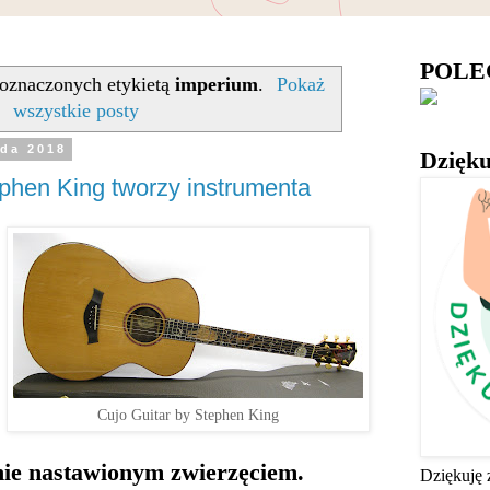
POL
oznaczonych etykietą
imperium
.
Pokaż
wszystkie posty
ada 2018
Dzięku
ephen King tworzy instrumenta
Cujo Guitar by Stephen King
nie nastawionym zwierzęciem.
Dziękuję 