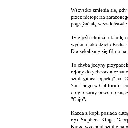
Wszystko zmienia się, gdy 
przez nietoperza zarażoneg
pogrążać się w szaleństwie 
Tyle jeśli chodzi o fabułę 
wydana jako dzieło Richa
Doczekaliśmy się filmu na p
To chyba jedyny przypadek 
rejony dotychczas nieznan
sztuk gitary "opartej" na 
San Diego w Californii. Do
drogi czarny orzech rosnący
"Cujo".
Każda z kopii posiada autog
ręce Stephena Kinga. Geor
Kinga wyceniał sztukę na o