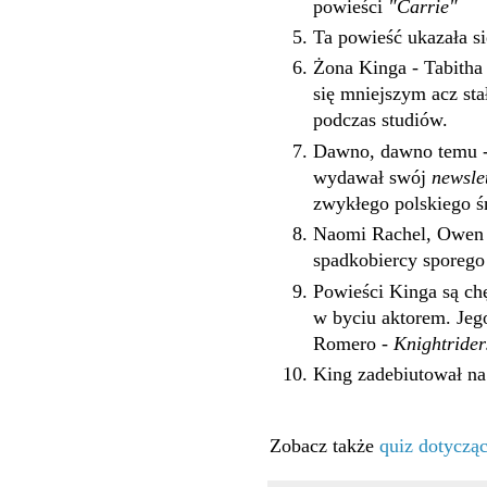
powieści
"Carrie"
Ta powieść ukazała si
Żona Kinga - Tabitha 
się mniejszym acz st
podczas studiów.
Dawno, dawno temu - 
wydawał swój
newsle
zwykłego polskiego śm
Naomi Rachel, Owen Ph
spadkobiercy sporego 
Powieści Kinga są chę
w byciu aktorem. Jego
Romero -
Knightrider
King zadebiutował n
Zobacz także
quiz dotycząc