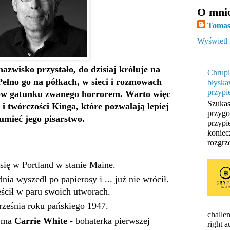
O mni
Tomas
Wyświetl 
azwisko przystało, do dzisiaj króluje na
Chrupi
łno go na półkach, w sieci i rozmowach
błyska
przypi
ów gatunku zwanego horrorem. Warto więc
Szukas
 i twórczości Kinga, które pozwalają lepiej
przygo
umieć jego pisarstwo.
przypi
koniec
rozgrze
się w Portland w stanie Maine.
nia wyszedł po papierosy i ... już nie wrócił.
ścił w paru swoich utworach.
rześnia roku pańskiego 1947.
challen
n ma
Carrie White -
bohaterka pierwszej
right 