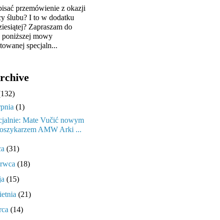
pisać przemówienie z okazji
cy ślubu? I to w dodatku
ziesiątej? Zapraszam do
y poniższej mowy
towanej specjaln...
rchive
(132)
rpnia
(1)
cjalnie: Mate Vučić nowym
oszykarzem AMW Arki ...
ca
(31)
erwca
(18)
ja
(15)
ietnia
(21)
rca
(14)