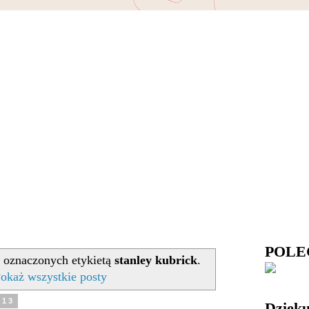
POL
 oznaczonych etykietą
stanley kubrick
.
okaż wszystkie posty
013
Dzięku