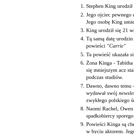
Stephen King urodził 
Jego ojciec pewnego d
Jego osobę King umie
King urodził się 21 w
Tą samą datę urodzi
powieści
"Carrie"
Ta powieść ukazała si
Żona Kinga - Tabitha 
się mniejszym acz st
podczas studiów.
Dawno, dawno temu - 
wydawał swój
newsle
zwykłego polskiego śm
Naomi Rachel, Owen Ph
spadkobiercy sporego 
Powieści Kinga są chę
w byciu aktorem. Jego