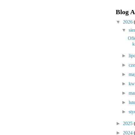
Blog A
▼
2026
▼
sie
Ofi
k
►
lip
►
cz
►
ma
►
kw
►
ma
►
lu
►
sty
►
2025
►
2024