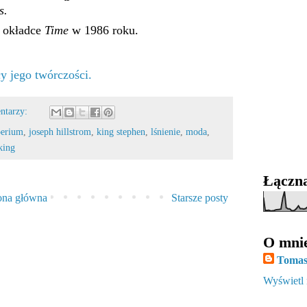
s.
a okładce
Time
w 1986 roku.
y jego twórczości.
ntarzy:
erium
,
joseph hillstrom
,
king stephen
,
lśnienie
,
moda
,
king
Łączna
ona główna
Starsze posty
O mni
Tomas
Wyświetl 