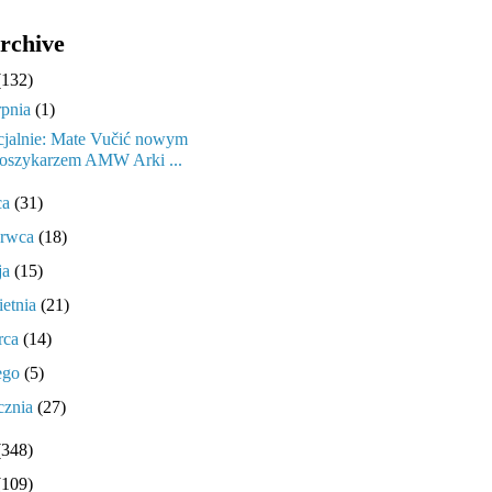
rchive
(132)
rpnia
(1)
cjalnie: Mate Vučić nowym
oszykarzem AMW Arki ...
ca
(31)
erwca
(18)
ja
(15)
ietnia
(21)
rca
(14)
tego
(5)
cznia
(27)
(348)
(109)