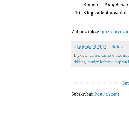
Romero -
Knightrider
King zadebiutował n
Zobacz także
quiz dotycząc
o
kwietnia 18, 2013
Brak kome
Etykiety:
carrie
,
carrie white
,
imp
shining
,
stanley kubrick
,
stephen 
Str
Subskrybuj:
Posty (Atom)