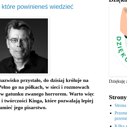
, które powinieneś wiedzieć
azwisko przystało, do dzisiaj króluje na
Dziękuję 
łno go na półkach, w sieci i rozmowach
ów gatunku zwanego horrorem. Warto więc
Strony
 i twórczości Kinga, które pozwalają lepiej
Strona
umieć jego pisarstwo.
Przemó
przemó
Kilka 