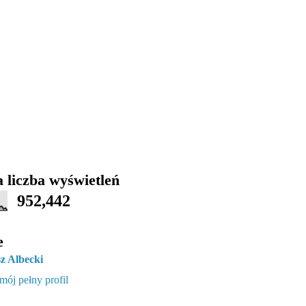
 liczba wyświetleń
952,442
e
z Albecki
mój pełny profil