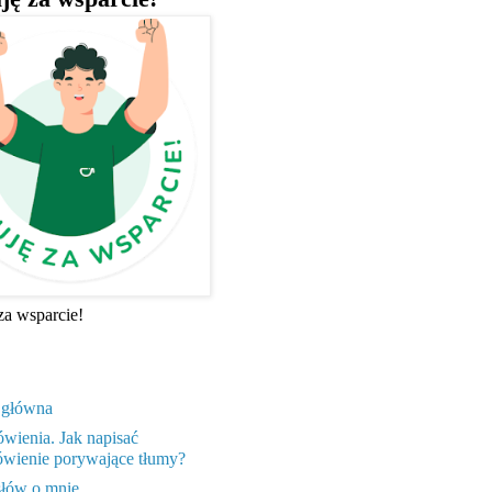
za wsparcie!
 główna
wienia. Jak napisać
wienie porywające tłumy?
słów o mnie