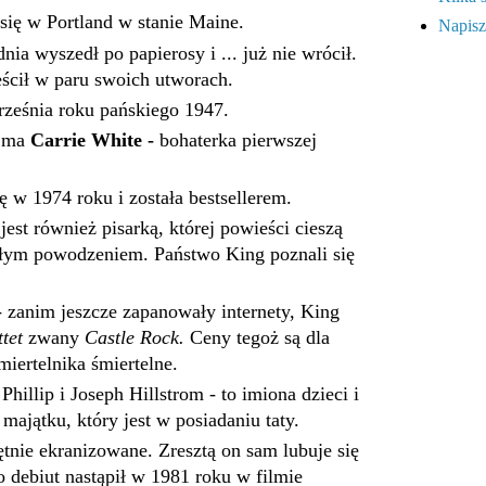
się w Portland w stanie Maine.
Napisz
nia wyszedł po papierosy i ... już nie wrócił.
ścił w paru swoich utworach.
rześnia roku pańskiego 1947.
n ma
Carrie White -
bohaterka pierwszej
ę w 1974 roku i została bestsellerem.
jest również pisarką, której powieści cieszą
ałym powodzeniem. Państwo King poznali się
zanim jeszcze zapanowały internety, King
ttet
zwany
Castle Rock.
Ceny tegoż są dla
iertelnika śmiertelne.
illip i Joseph Hillstrom - to imiona dzieci i
majątku, który jest w posiadaniu taty.
tnie ekranizowane. Zresztą on sam lubuje się
 debiut nastąpił w 1981 roku w filmie