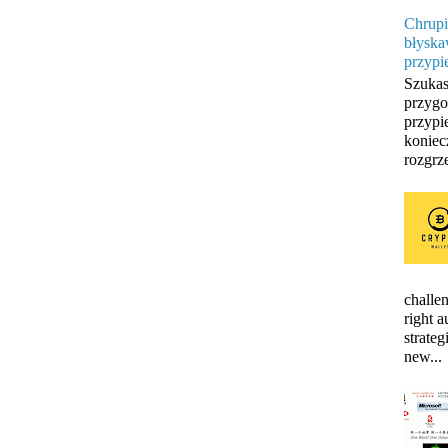
Chrupi
błyska
przypi
Szukas
przygo
przypi
koniec
rozgrze
challen
right 
strateg
new...