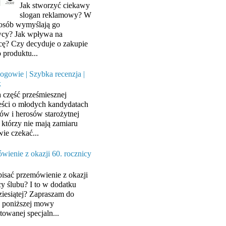
Jak stworzyć ciekawy
slogan reklamowy? W
posób wymyślają go
cy? Jak wpływa na
cę? Czy decyduje o zakupie
 produktu...
ogowie | Szybka recenzja |
k
a część prześmiesznej
ści o młodych kandydatach
ów i herosów starożytnej
, którzy nie mają zamiaru
wie czekać...
wienie z okazji 60. rocznicy
pisać przemówienie z okazji
cy ślubu? I to w dodatku
ziesiątej? Zapraszam do
y poniższej mowy
towanej specjaln...