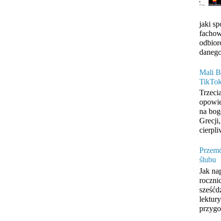
jaki s
fachow
odbior
danego
Mali B
TikTo
Trzeci
opowie
na bog
Grecji
cierpli
Przemó
ślubu
Jak na
roczni
sześćd
lektur
przygo