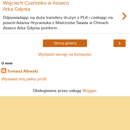
Wojciech Czerlonko w Asseco
›
Arka Gdynia
Odpowiadając na duże transfery drużyn z PLK i czekając na
powrót Adama Hrycaniuka z Mistrzostw Świata w Chinach
Asseco Arka Gdynia poinform...
›
Strona główna
Wyświetl wersję na komputer
O mnie
Tomasz Albecki
Wyświetl mój pełny profil
Obsługiwane przez usługę
Blogger
.