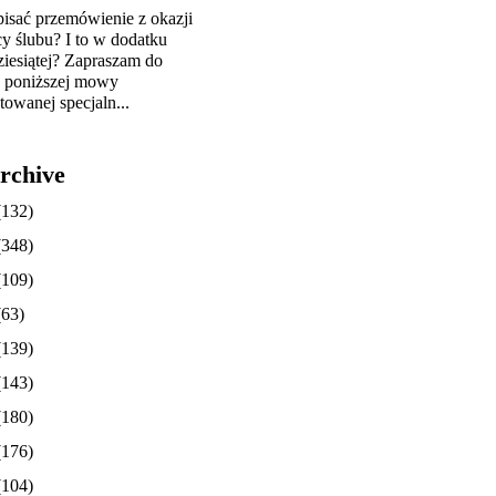
pisać przemówienie z okazji
cy ślubu? I to w dodatku
ziesiątej? Zapraszam do
y poniższej mowy
towanej specjaln...
rchive
(132)
(348)
(109)
(63)
(139)
(143)
(180)
(176)
(104)