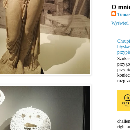
O mni
Tomas
Wyświetl 
Chrupi
błyska
przypi
Szukas
przygo
przypi
koniec
rozgrze
challen
right 