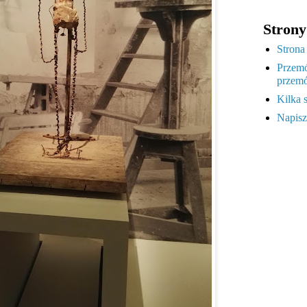
Strony
Strona
Przemó
przemó
Kilka 
Napisz