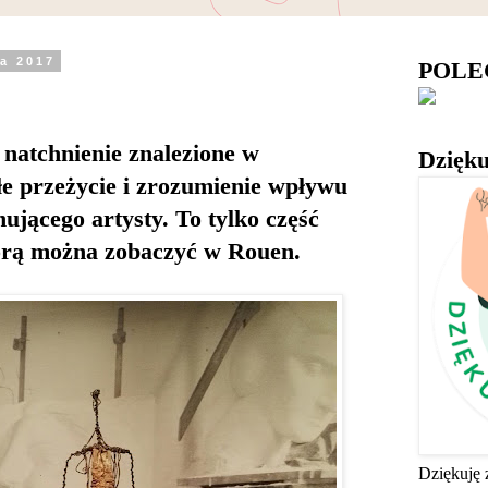
ia 2017
POL
e natchnienie znalezione w
Dzięku
e przeżycie i zrozumienie wpływu
nującego artysty. To tylko część
tórą można zobaczyć w Rouen.
Dziękuję 