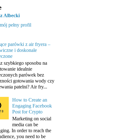
e
z Albecki
mój pełny profil
ące parówki z air fryera –
wiczne i doskonale
eczone
z szybkiego sposobu na
towanie idealnie
eczonych parówek bez
zności gotowania wody czy
wania patelni? Air fry...
How to Create an
Engaging Facebook
Post for Crypto
Marketing on social
media can be
ging. In order to reach the
audience, you need to be