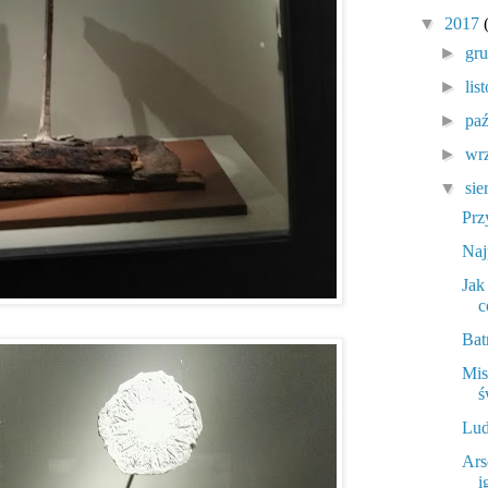
▼
2017
►
gr
►
lis
►
pa
►
wr
▼
sie
Prz
Naj
Jak
c
Bat
Mis
ś
Lud
Ars
i