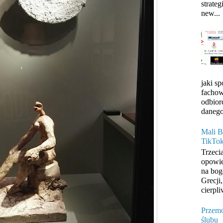
strateg
new...
jaki s
fachow
odbior
danego
Mali B
TikTo
Trzeci
opowie
na bog
Grecji
cierpli
Przemó
ślubu