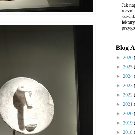
Jak na
roczni
sześćd
lektur
przygo
Blog A
►
2026
►
2025
►
2024
►
2023
►
2022
►
2021
►
2020
►
2019
►
2018