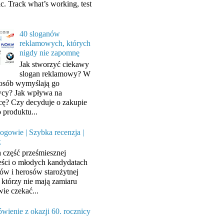
ic. Track what’s working, test
40 sloganów
reklamowych, których
nigdy nie zapomnę
Jak stworzyć ciekawy
slogan reklamowy? W
posób wymyślają go
cy? Jak wpływa na
cę? Czy decyduje o zakupie
 produktu...
ogowie | Szybka recenzja |
k
a część prześmiesznej
ści o młodych kandydatach
ów i herosów starożytnej
, którzy nie mają zamiaru
wie czekać...
wienie z okazji 60. rocznicy