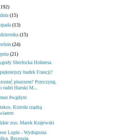
(192)
udnia
(15)
topada
(13)
ździernika
(15)
ześnia
(24)
rpnia
(21)
ygody Sherlocka Holmesa
piękniejszy budek Francji?
 zostać pisarzem? Przeczytaj,
o radzi Haruki M...
man #wgdyni
takos. Krzesła rządzą
wiatem
zkie zoo. Marek Krajewski
ene Lupin - Wydrążona
glica. Recenzja