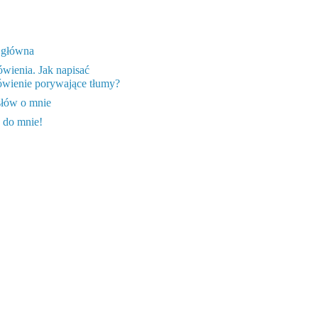
 główna
wienia. Jak napisać
wienie porywające tłumy?
słów o mnie
 do mnie!