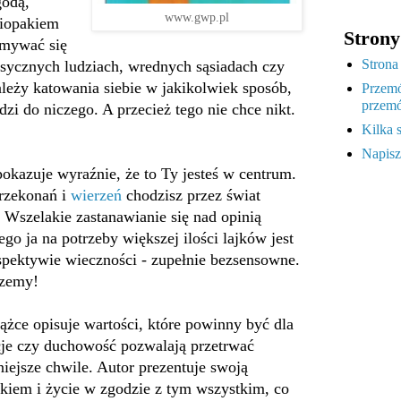
godą,
www.gwp.pl
iopakiem
Strony
amywać się
Strona
ksycznych ludziach, wrednych sąsiadach czy
leży katowania siebie w jakikolwiek sposób,
Przemó
przemó
zi do niczego. A przecież tego nie chce nikt.
Kilka 
Napisz
pokazuje wyraźnie, że to Ty jesteś w centrum.
przekonań i
wierzeń
chodzisz przez świat
Wszelakie zastanawianie się nad opinią
go ja na potrzeby większej ilości lajków jest
pektywie wieczności - zupełnie bezsensowne.
rzemy!
ążce opisuje wartości, które powinny być dla
je czy duchowość pozwalają przetrwać
iejsze chwile. Autor prezentuje swoją
kiem i życie w zgodzie z tym wszystkim, co