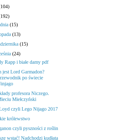
(104)
(192)
udnia
(15)
topada
(13)
ździernika
(15)
ześnia
(24)
ly Rapp i białe damy pdf
 jest Lord Garmadon?
rzewodnik po świecie
injago
łady profesora Niczego.
ieciu Miełczyński
Loyd czyli Lego Nijago 2017
kie królewstwo
anon czyli pyszności z roślin
szę wstać! Nadchodzi kudłata