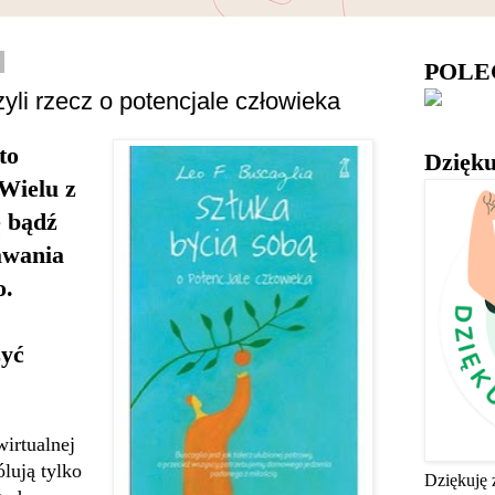
POL
yli rzecz o potencjale człowieka
to
Dzięku
 Wielu z
ę bądź
awania
o.
żyć
wirtualnej
ólują tylko
Dziękuję 