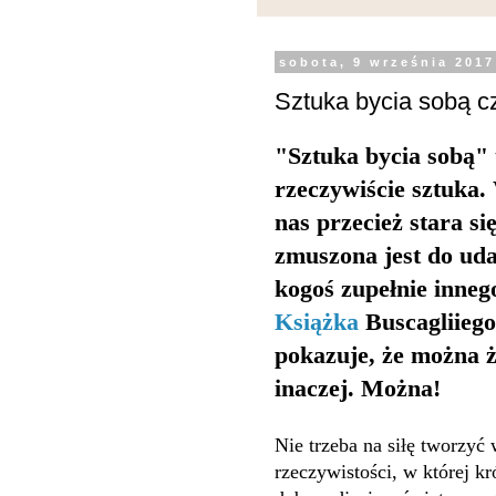
sobota, 9 września 2017
Sztuka bycia sobą cz
"Sztuka bycia sobą" 
rzeczywiście sztuka.
nas przecież stara si
zmuszona jest do ud
kogoś zupełnie inneg
Książka
Buscagliiego
pokazuje, że można 
inaczej. Można!
Nie trzeba na siłę tworzyć 
rzeczywistości, w której kr