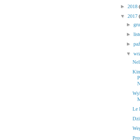
►
2018
▼
2017
►
gr
►
lis
►
pa
▼
wr
Nel
Kim
P
N
Wyk
M
Le 
Dzi
Weg
Pro