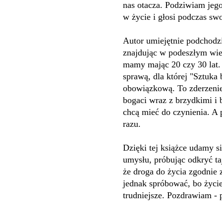
nas otacza. Podziwiam jeg
w życie i głosi podczas s
Autor umiejętnie podchodzi
znajdując w podeszłym wiek
mamy mając 20 czy 30 lat. 
sprawą, dla której "Sztuka
obowiązkową. To zderzenie 
bogaci wraz z brzydkimi i b
chcą mieć do czynienia. A p
razu.
Dzięki tej książce udamy s
umysłu, próbując odkryć ta
że droga do życia zgodnie 
jednak spróbować, bo życie
trudniejsze. Pozdrawiam - 