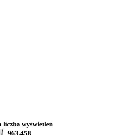
 liczba wyświetleń
963,458