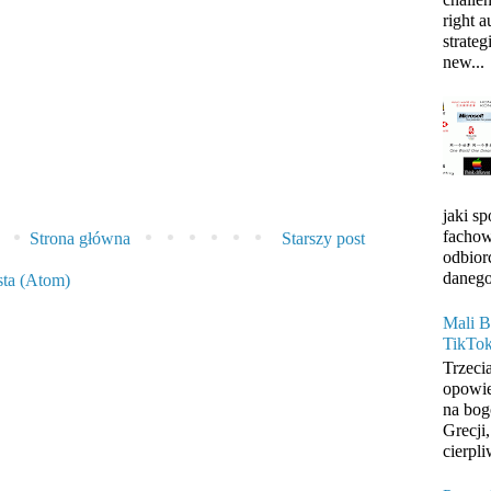
right 
strateg
new...
jaki s
fachow
Strona główna
Starszy post
odbior
danego
sta (Atom)
Mali B
TikTo
Trzeci
opowie
na bog
Grecji
cierpli