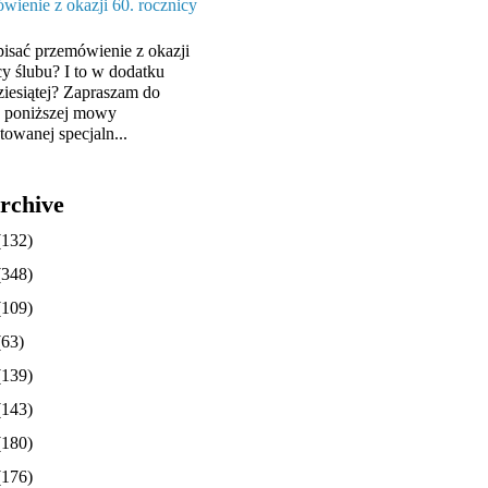
wienie z okazji 60. rocznicy
pisać przemówienie z okazji
cy ślubu? I to w dodatku
ziesiątej? Zapraszam do
y poniższej mowy
towanej specjaln...
rchive
(132)
(348)
(109)
(63)
(139)
(143)
(180)
(176)