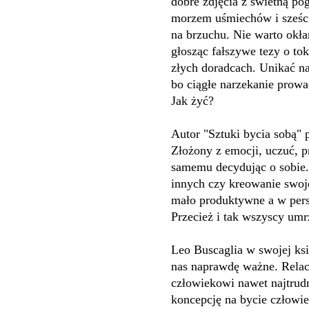
dobre zdjęcia z świetną po
morzem uśmiechów i sześc
na brzuchu. Nie warto okł
głosząc fałszywe tezy o to
złych doradcach. Unikać na
bo ciągłe narzekanie prowad
Jak żyć?
Autor "Sztuki bycia sobą" 
Złożony z emocji, uczuć, 
samemu decydując o sobie. 
innych czy kreowanie swoje
mało produktywne a w pers
Przecież i tak wszyscy um
Leo Buscaglia w swojej ksi
nas naprawdę ważne. Relac
człowiekowi nawet najtrudn
koncepcję na bycie człowie