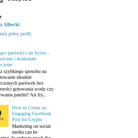
e
z Albecki
mój pełny profil
ące parówki z air fryera –
wiczne i doskonale
eczone
z szybkiego sposobu na
towanie idealnie
eczonych parówek bez
zności gotowania wody czy
wania patelni? Air fry...
How to Create an
Engaging Facebook
Post for Crypto
Marketing on social
media can be
ging. In order to reach the