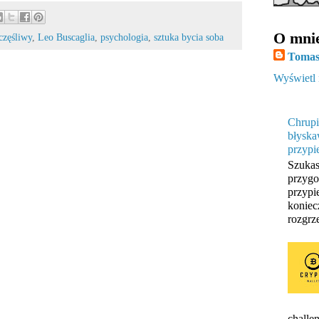
O mni
częśliwy
,
Leo Buscaglia
,
psychologia
,
sztuka bycia soba
Tomas
Wyświetl 
Chrupi
błyska
przypi
Szukas
przygo
przypi
koniec
rozgrze
challen