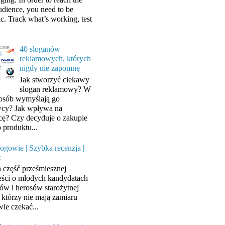
audience, you need to be
ic. Track what’s working, test
40 sloganów
reklamowych, których
nigdy nie zapomnę
Jak stworzyć ciekawy
slogan reklamowy? W
posób wymyślają go
cy? Jak wpływa na
cę? Czy decyduje o zakupie
 produktu...
ogowie | Szybka recenzja |
k
a część prześmiesznej
ści o młodych kandydatach
ów i herosów starożytnej
, którzy nie mają zamiaru
wie czekać...