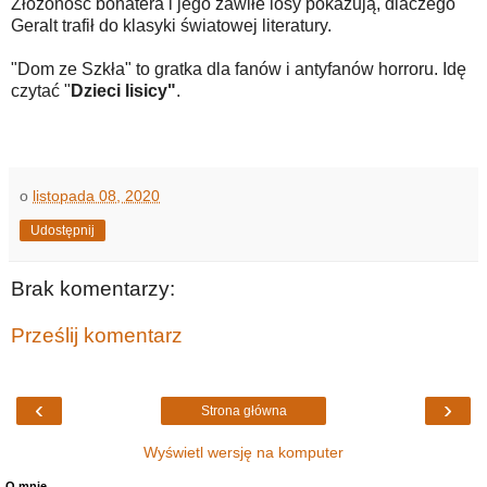
Złożoność bohatera i jego zawiłe losy pokazują, dlaczego
Geralt trafił do klasyki światowej literatury.
"Dom ze Szkła" to gratka dla fanów i antyfanów horroru. Idę
czytać "
Dzieci lisicy"
.
o
listopada 08, 2020
Udostępnij
Brak komentarzy:
Prześlij komentarz
‹
›
Strona główna
Wyświetl wersję na komputer
O mnie