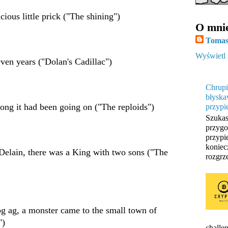
cious little prick ("The shining")
O mni
Tomas
Wyświetl 
ven years ("Dolan's Cadillac")
Chrupi
błyska
ng it had been going on ("The reploids")
przypi
Szukas
przygo
przypi
koniec
Delain, there was a King with two sons ("The
rozgrze
og ag, a monster came to the small town of
")
challen