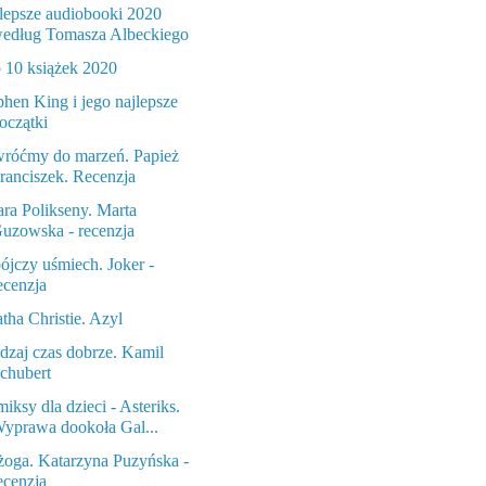
lepsze audiobooki 2020
edług Tomasza Albeckiego
 10 książek 2020
phen King i jego najlepsze
oczątki
róćmy do marzeń. Papież
ranciszek. Recenzja
ara Polikseny. Marta
uzowska - recenzja
ójczy uśmiech. Joker -
ecenzja
tha Christie. Azyl
dzaj czas dobrze. Kamil
chubert
iksy dla dzieci - Asteriks.
yprawa dookoła Gal...
żoga. Katarzyna Puzyńska -
ecenzja