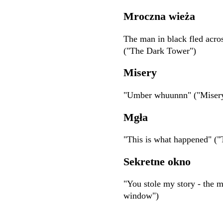
Mroczna wieża
The man in black fled acros
("The Dark Tower")
Misery
"Umber whuunnn" ("Miser
Mgła
"This is what happened" ("
Sekretne okno
"You stole my story - the m
window")