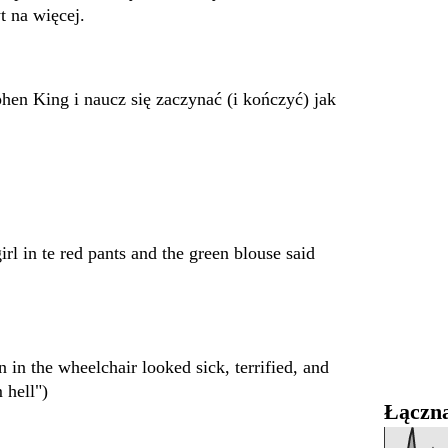
t na więcej.
phen King i naucz się zaczynać (i kończyć) jak
girl in te red pants and the green blouse said
 in the wheelchair looked sick, terrified, and
 hell")
Łączna