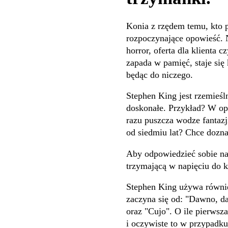
Konia z rzędem temu, kto p
rozpoczynające opowieść. N
horror, oferta dla klienta 
zapada w pamięć, staje się 
będąc do niczego.
Stephen King jest rzemieśl
doskonałe. Przykład? W opo
razu puszcza wodze fantaz
od siedmiu lat? Chce dozn
Aby odpowiedzieć sobie na
trzymającą w napięciu do 
Stephen King używa równi
zaczyna się od: "Dawno, da
oraz "Cujo". O ile pierwsza
i oczywiste to w przypadku