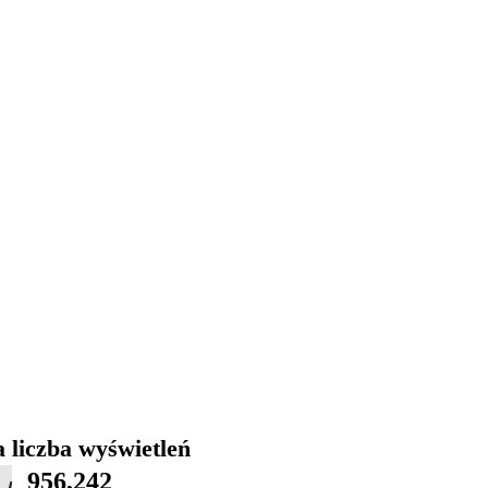
 liczba wyświetleń
956,242