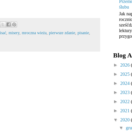
Przemó
ślubu
Jak na
roczni
sześćd
lektur
isać
,
misery
,
mroczna wieża
,
pierwsze zdanie
,
pisanie
,
przygo
Blog A
►
2026
►
2025
►
2024
►
2023
►
2022
►
2021
▼
2020
▼
gr