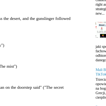
right 
strateg
new...
s the desert, and the gunslinger followed
y")
jaki s
fachow
odbior
danego
The mist")
Mali B
TikTo
Trzeci
opowie
an on the doorstep said" ("The secret
na bog
Grecji
cierpli