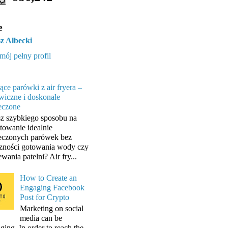
e
z Albecki
mój pełny profil
ące parówki z air fryera –
wiczne i doskonale
eczone
z szybkiego sposobu na
towanie idealnie
eczonych parówek bez
zności gotowania wody czy
wania patelni? Air fry...
How to Create an
Engaging Facebook
Post for Crypto
Marketing on social
media can be
ging. In order to reach the