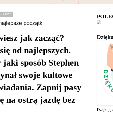
a 2020
POL
najlepsze początki
 wiesz jak zacząć?
Dzięku
się od najlepszych.
w jaki sposób Stephen
ynał swoje kultowe
wiadania. Zapnij pasy
ię na ostrą jazdę bez
Dziękuję 