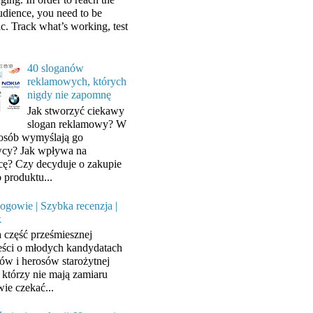
audience, you need to be
ic. Track what’s working, test
40 sloganów
reklamowych, których
nigdy nie zapomnę
Jak stworzyć ciekawy
slogan reklamowy? W
posób wymyślają go
cy? Jak wpływa na
cę? Czy decyduje o zakupie
 produktu...
ogowie | Szybka recenzja |
k
a część prześmiesznej
ści o młodych kandydatach
ów i herosów starożytnej
, którzy nie mają zamiaru
wie czekać...