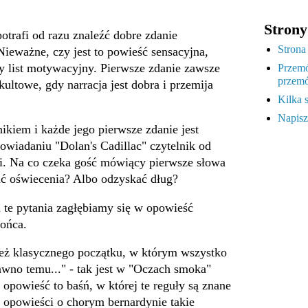
Strony
otrafi od razu znaleźć dobre zdanie
Strona
ieważne, czy jest to powieść sensacyjna,
czy list motywacyjny. Pierwsze zdanie zawsze
Przemó
przemó
kultowe, gdy narracja jest dobra i przemija
Kilka 
Napisz
nikiem i każde jego pierwsze zdanie jest
wiadaniu "Dolan's Cadillac" czytelnik od
ji. Na co czeka gość mówiący pierwsze słowa
ać oświecenia? Albo odzyskać dług?
 te pytania zagłębiamy się w opowieść
końca.
eż klasycznego początku, w którym wszystko
wno temu..." - tak jest w "Oczach smoka"
 opowieść to baśń, w której te reguły są znane
 opowieści o chorym bernardynie takie