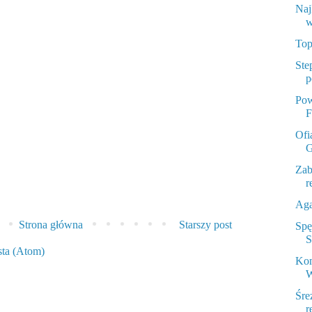
Naj
w
Top
Ste
p
Pow
F
Ofi
G
Zab
r
Aga
Strona główna
Starszy post
Spę
S
sta (Atom)
Kom
W
Śre
r