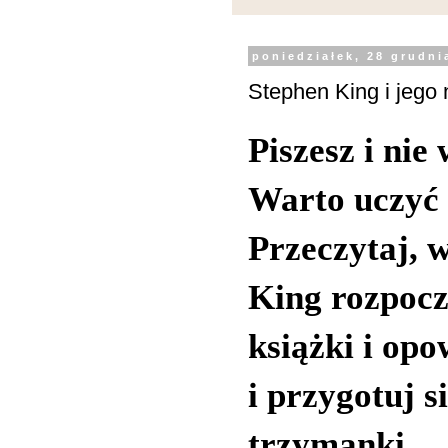
poniedziałek, 28 grudni
Stephen King i jego 
Piszesz i nie
Warto uczyć 
Przeczytaj, 
King rozpocz
książki i opo
i przygotuj s
trzymanki.