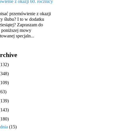
wienie z okazji 60. rocznicy
pisać przemówienie z okazji
cy ślubu? I to w dodatku
ziesiątej? Zapraszam do
y poniższej mowy
towanej specjaln...
rchive
(132)
(348)
(109)
(63)
(139)
(143)
(180)
udnia
(15)