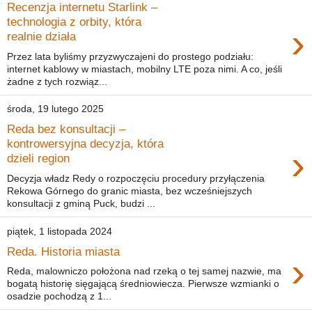
Recenzja internetu Starlink –
technologia z orbity, która
›
realnie działa
Przez lata byliśmy przyzwyczajeni do prostego podziału:
internet kablowy w miastach, mobilny LTE poza nimi. A co, jeśli
żadne z tych rozwiąz...
środa, 19 lutego 2025
Reda bez konsultacji –
kontrowersyjna decyzja, która
›
dzieli region
Decyzja władz Redy o rozpoczęciu procedury przyłączenia
Rekowa Górnego do granic miasta, bez wcześniejszych
konsultacji z gminą Puck, budzi ...
piątek, 1 listopada 2024
Reda. Historia miasta
›
Reda, malowniczo położona nad rzeką o tej samej nazwie, ma
bogatą historię sięgającą średniowiecza. Pierwsze wzmianki o
osadzie pochodzą z 1...