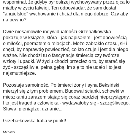
wspominał, że gdyby był ostrzej wychowywany przez ojca to
miałby w życiu łatwiej. Ten odpowiadał, że sam dostał
"angielskie" wychowanie i chciał dla niego dobrze. Czy aby
na pewno?
Dwie niesamowite indywidualności Grzebałkowska
pokazuje w książce, która - jak napisałem - jest opowieścią
o miłości, poematem o relacjach. Może zabrakło czasu, sił i
chęci, by naprawdę powiedzieć, co kto czuje i jest dla niego
ważne. Nie chodzi tu o fascynację śmiercią czy twórcze
wzloty i upadki. W życiu chodzi przecież o to, by starać się
żyć - szczęśliwie, pełną gębą. Im się to nie udało i to jest
najsmutniejsze.
Pozostaje samotność. Po śmierci żony i syna Beksiński
mierzył się z tym problemem. Budował ścianki, schowki w
mieszkaniu zarazem stając się coraz bardziej nieprzystępny.
I to jest tragedia człowieka - wydawałoby się - szczęśliwego.
Sława, pieniądze, uznanie...
Grzebałkowska trafia w punkt!
Warto.