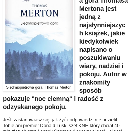
a góra Thomasa
Mertona jest
jedną z
najsłynniejszyc
h książek, jakie
kiedykolwiek
napisano o
poszukiwaniu
wiary, nadziei i
pokoju. Autor w
znakomity
Siedmiopiętrowa góra. Thomas Merton
sposób
pokazuje "noc ciemną" i radość z
odzyskanego pokoju.
Jeśli zastanawiasz się, jak żyć i odpowiedzi nie udzielił
Tobie ani premier Donald Tusk, szef KNF, który chciał 40