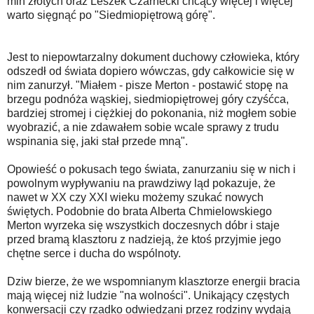
mln złotych oraz Leszek Czarnecki chcący więcej i więcej
warto sięgnąć po "Siedmiopiętrową górę".
Jest to niepowtarzalny dokument duchowy człowieka, który
odszedł od świata dopiero wówczas, gdy całkowicie się w
nim zanurzył. "Miałem - pisze Merton - postawić stopę na
brzegu podnóża wąskiej, siedmiopiętrowej góry czyśćca,
bardziej stromej i ciężkiej do pokonania, niż mogłem sobie
wyobrazić, a nie zdawałem sobie wcale sprawy z trudu
wspinania się, jaki stał przede mną".
Opowieść o pokusach tego świata, zanurzaniu się w nich i
powolnym wypływaniu na prawdziwy ląd pokazuje, że
nawet w XX czy XXI wieku możemy szukać nowych
świętych. Podobnie do brata Alberta Chmielowskiego
Merton wyrzeka się wszystkich doczesnych dóbr i staje
przed bramą klasztoru z nadzieją, że ktoś przyjmie jego
chętne serce i ducha do wspólnoty.
Dziw bierze, że we wspomnianym klasztorze energii bracia
mają więcej niż ludzie "na wolności". Unikający częstych
konwersacji czy rzadko odwiedzani przez rodziny wydają