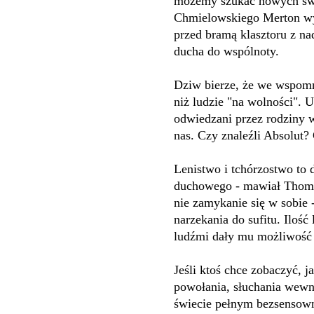
możemy szukać nowych świę
Chmielowskiego Merton wyr
przed bramą klasztoru z nad
ducha do wspólnoty.
Dziw bierze, że we wspomn
niż ludzie "na wolności". 
odwiedzani przez rodziny 
nas. Czy znaleźli Absolut?
Lenistwo i tchórzostwo to 
duchowego - mawiał Thomas
nie zamykanie się w sobie -
narzekania do sufitu. Ilość
ludźmi dały mu możliwość p
Jeśli ktoś chce zobaczyć, 
powołania, słuchania wewn
świecie pełnym bezsensown