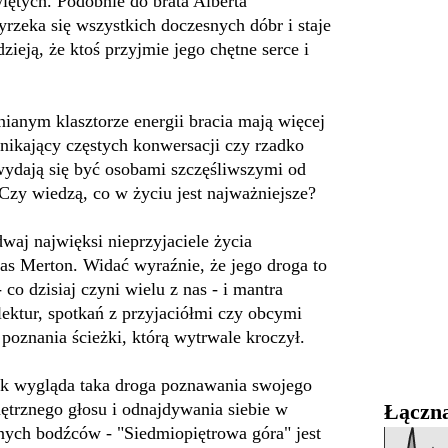
tych. Podobnie do brata Alberta
zeka się wszystkich doczesnych dóbr i staje
zieją, że ktoś przyjmie jego chętne serce i
ianym klasztorze energii bracia mają więcej
Unikający częstych konwersacji czy rzadko
wydają się być osobami szczęśliwszymi od
 Czy wiedzą, co w życiu jest najważniejsze?
dwaj najwięksi nieprzyjaciele życia
 Merton. Widać wyraźnie, że jego droga to
 co dzisiaj czyni wielu z nas - i mantra
 lektur, spotkań z przyjaciółmi czy obcymi
oznania ścieżki, którą wytrwale kroczył.
jak wygląda taka droga poznawania swojego
ętrznego głosu i odnajdywania siebie w
Łączna
ych bodźców - "Siedmiopiętrowa góra" jest