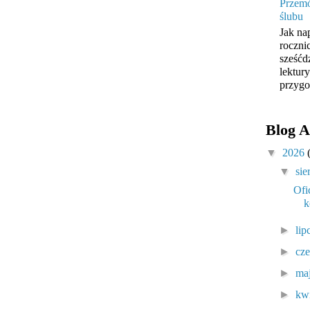
Przemó
ślubu
Jak na
roczni
sześćd
lektur
przygo
Blog A
▼
2026
▼
sie
Ofi
k
►
lip
►
cz
►
ma
►
kw