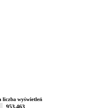
 liczba wyświetleń
953,463