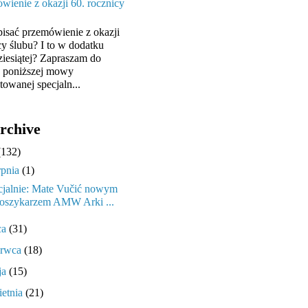
wienie z okazji 60. rocznicy
pisać przemówienie z okazji
cy ślubu? I to w dodatku
ziesiątej? Zapraszam do
y poniższej mowy
towanej specjaln...
rchive
(132)
rpnia
(1)
cjalnie: Mate Vučić nowym
oszykarzem AMW Arki ...
ca
(31)
erwca
(18)
ja
(15)
ietnia
(21)