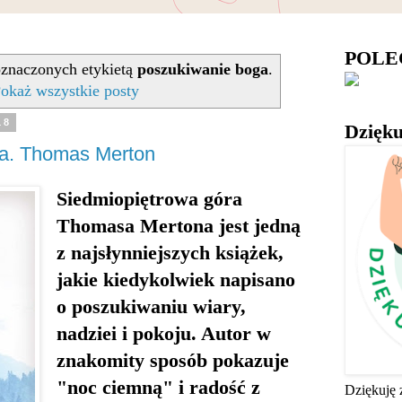
POL
znaczonych etykietą
poszukiwanie boga
.
okaż wszystkie posty
18
Dzięku
ra. Thomas Merton
Siedmiopiętrowa góra
Thomasa Mertona jest jedną
z najsłynniejszych książek,
jakie kiedykolwiek napisano
o poszukiwaniu wiary,
nadziei i pokoju. Autor w
znakomity sposób pokazuje
"noc ciemną" i radość z
Dziękuję 