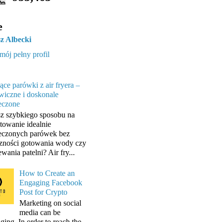
e
z Albecki
mój pełny profil
ące parówki z air fryera –
wiczne i doskonale
eczone
z szybkiego sposobu na
towanie idealnie
eczonych parówek bez
zności gotowania wody czy
wania patelni? Air fry...
How to Create an
Engaging Facebook
Post for Crypto
Marketing on social
media can be
ging. In order to reach the