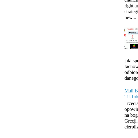
right 
strateg
new...
jaki s
fachow
odbior
danego
Mali B
TikTo
Trzeci
opowie
na bog
Grecji
cierpli