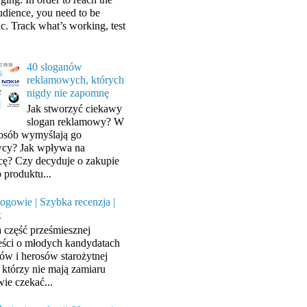
audience, you need to be
ic. Track what’s working, test
40 sloganów
reklamowych, których
nigdy nie zapomnę
Jak stworzyć ciekawy
slogan reklamowy? W
posób wymyślają go
cy? Jak wpływa na
cę? Czy decyduje o zakupie
 produktu...
ogowie | Szybka recenzja |
k
a część prześmiesznej
ści o młodych kandydatach
ów i herosów starożytnej
, którzy nie mają zamiaru
wie czekać...