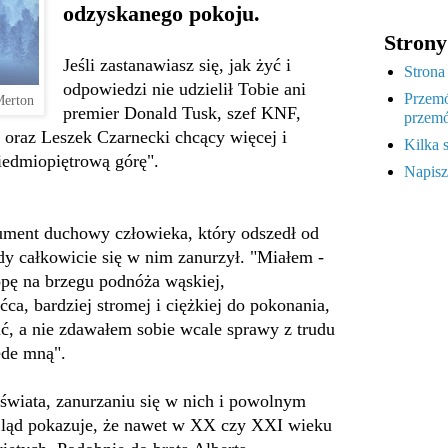
odzyskanego pokoju.
Strony
Jeśli zastanawiasz się, jak żyć i
Strona
odpowiedzi nie udzielił Tobie ani
Przemó
Merton
premier Donald Tusk, szef KNF,
przemó
h oraz Leszek Czarnecki chcący więcej i
Kilka 
iedmiopiętrową górę".
Napisz
kument duchowy człowieka, który odszedł od
dy całkowicie się w nim zanurzył. "Miałem -
opę na brzegu podnóża wąskiej,
ca, bardziej stromej i ciężkiej do pokonania,
ć, a nie zdawałem sobie wcale sprawy z trudu
zede mną".
świata, zanurzaniu się w nich i powolnym
ląd pokazuje, że nawet w XX czy XXI wieku