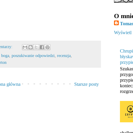
O mni
Tomas
Wyświetl 
entarzy:
Chrupi
 boga
,
poszukiwanie odpowiedzi
,
recenzja
,
błyska
przypi
rton
Szukas
przygo
przypi
ona główna
Starsze posty
koniec
rozgrze
challen