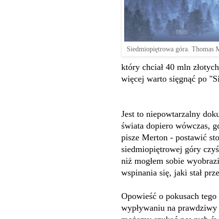
Siedmiopiętrowa góra. Thomas 
który chciał 40 mln złotyc
więcej warto sięgnąć po "S
Jest to niepowtarzalny do
świata dopiero wówczas, g
pisze Merton - postawić st
siedmiopiętrowej góry czyść
niż mogłem sobie wyobrazi
wspinania się, jaki stał pr
Opowieść o pokusach tego 
wypływaniu na prawdziwy 