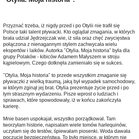
Przyznać trzeba, iż nigdy przed i po Otylii nie trafił się
Polsce taki talent pływacki. Kto oglądał zmagania, w których
brała udział Jędrzejczak wie, iż siła oraz chęć zwycięstwa
połączona z nienagannym stylem zachwycała wielu
ekspertów i laików. Autorka "Otylia. Moja historia" była dla
grupy Polaków - kibiców Adamem Małyszem w stroju
kąpielowym. Czego dotknęła zamieniało się w sukces.
"Otylia. Moja historia" to przede wszystkim zmaganie się
pływaczki z wielką traumą, jaką był wypadek samochodowy,
w którym zginął jej brat. Otylia prezentuje życie przed i po
tym strasznym wydarzeniu. Pisze wprost o ludziach i
sprawach, które spowodowały, iż w końcu zakończyła
karierę.
Mnie basen uspokajał, wszystko porządkował. Tam
tworzyłam historie, napisałam wiele tomów harlequinów,
uczyłam się do testów, śpiewałam piosenki. Woda dawała
poczucie bezpieczeństwa. To było miejsce, w którym nie