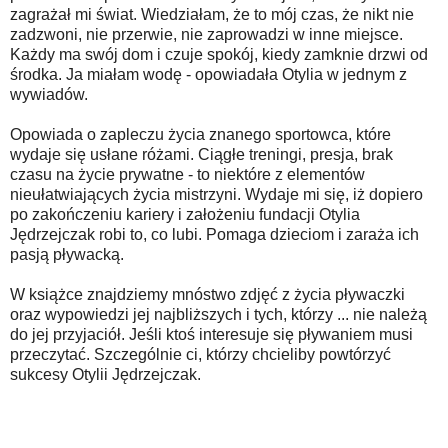
zagrażał mi świat. Wiedziałam, że to mój czas, że nikt nie
zadzwoni, nie przerwie, nie zaprowadzi w inne miejsce.
Każdy ma swój dom i czuje spokój, kiedy zamknie drzwi od
środka. Ja miałam wodę - opowiadała Otylia w jednym z
wywiadów.
Opowiada o zapleczu życia znanego sportowca, które
wydaje się usłane różami. Ciągłe treningi, presja, brak
czasu na życie prywatne - to niektóre z elementów
nieułatwiających życia mistrzyni. Wydaje mi się, iż dopiero
po zakończeniu kariery i założeniu fundacji Otylia
Jędrzejczak robi to, co lubi. Pomaga dzieciom i zaraża ich
pasją pływacką.
W książce znajdziemy mnóstwo zdjęć z życia pływaczki
oraz wypowiedzi jej najbliższych i tych, którzy ... nie należą
do jej przyjaciół. Jeśli ktoś interesuje się pływaniem musi
przeczytać. Szczególnie ci, którzy chcieliby powtórzyć
sukcesy Otylii Jędrzejczak.