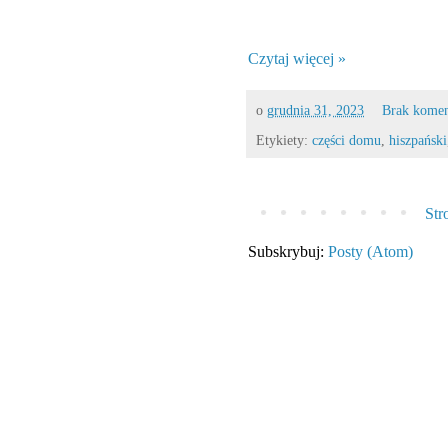
Czytaj więcej »
o
grudnia 31, 2023
Brak kome
Etykiety:
części domu
,
hiszpański
Str
Subskrybuj:
Posty (Atom)