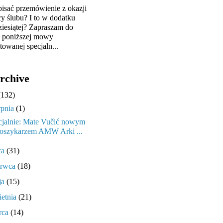
pisać przemówienie z okazji
cy ślubu? I to w dodatku
ziesiątej? Zapraszam do
y poniższej mowy
towanej specjaln...
rchive
(132)
rpnia
(1)
cjalnie: Mate Vučić nowym
oszykarzem AMW Arki ...
ca
(31)
erwca
(18)
ja
(15)
ietnia
(21)
rca
(14)