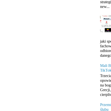
strateg
new...
jaki s
fachow
odbior
danego
Mali B
TikTo
Trzeci
opowie
na bog
Grecji
cierpli
Przemó
ślubu