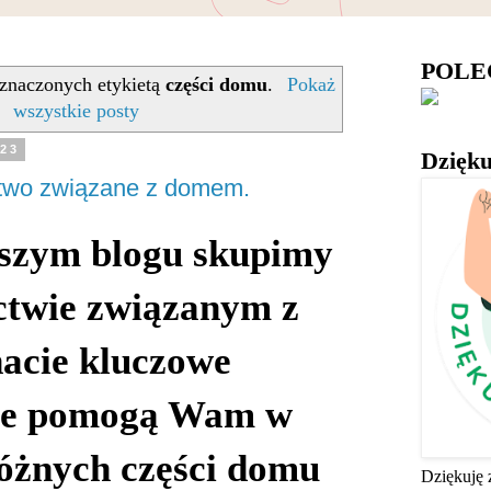
POL
znaczonych etykietą
części domu
.
Pokaż
wszystkie posty
023
Dzięku
ctwo związane z domem.
aszym blogu skupimy
ictwie związanym z
acie kluczowe
óre pomogą Wam w
óżnych części domu
Dziękuję 