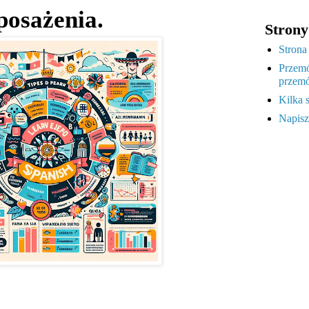
posażenia.
Strony
Strona
Przemó
przemó
Kilka 
Napisz