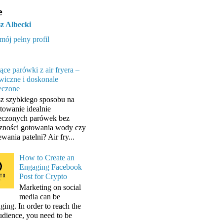
e
z Albecki
mój pełny profil
ące parówki z air fryera –
wiczne i doskonale
eczone
z szybkiego sposobu na
towanie idealnie
eczonych parówek bez
zności gotowania wody czy
wania patelni? Air fry...
How to Create an
Engaging Facebook
Post for Crypto
Marketing on social
media can be
ging. In order to reach the
audience, you need to be