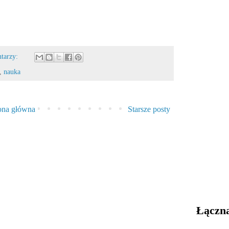
ntarzy:
,
nauka
ona główna
Starsze posty
Łączna