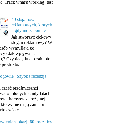
ic. Track what’s working, test
40 sloganów
reklamowych, których
nigdy nie zapomnę
Jak stworzyć ciekawy
slogan reklamowy? W
posób wymyślają go
cy? Jak wpływa na
cę? Czy decyduje o zakupie
 produktu...
ogowie | Szybka recenzja |
k
a część prześmiesznej
ści o młodych kandydatach
ów i herosów starożytnej
, którzy nie mają zamiaru
wie czekać...
wienie z okazji 60. rocznicy