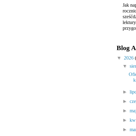
Jak na
roczni
sześćd
lektur
przygo
Blog A
▼
2026
▼
sie
Ofi
k
►
lip
►
cz
►
ma
►
kw
►
ma