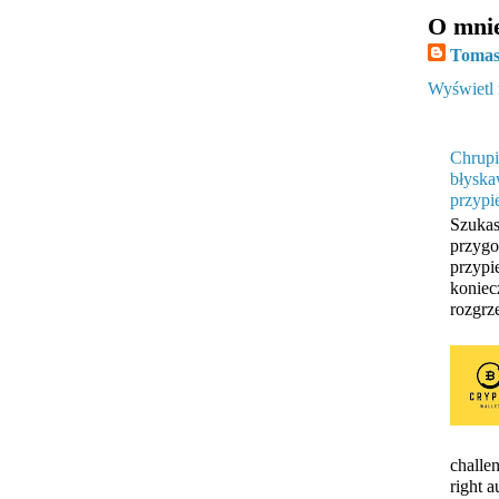
O mni
Tomas
Wyświetl 
Chrupi
błyska
przypi
Szukas
przygo
przypi
koniec
rozgrze
challen
right 