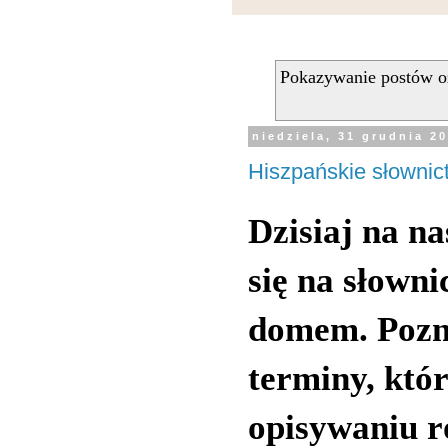
Pokazywanie postów o
niedziela, 31 grudnia 2
Hiszpańskie słowni
Dzisiaj na n
się na słown
domem. Pozn
terminy, kt
opisywaniu r