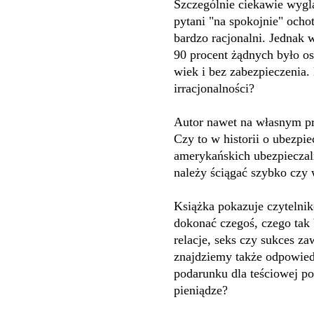
Szczególnie ciekawie wygl
pytani "na spokojnie" ocho
bardzo racjonalni. Jednak 
90 procent żądnych było os
wiek i bez zabezpieczenia.
irracjonalności?
Autor nawet na własnym prz
Czy to w historii o ubezp
amerykańskich ubezpieczal
należy ściągać szybko czy 
Książka pokazuje czytelnik
dokonać czegoś, czego tak 
relacje, seks czy sukces z
znajdziemy także odpowied
podarunku dla teściowej p
pieniądze?