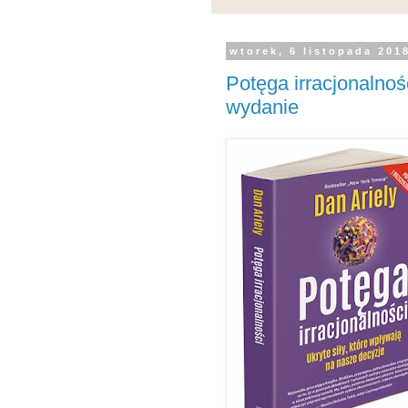
wtorek, 6 listopada 201
Potęga irracjonalnoś
wydanie