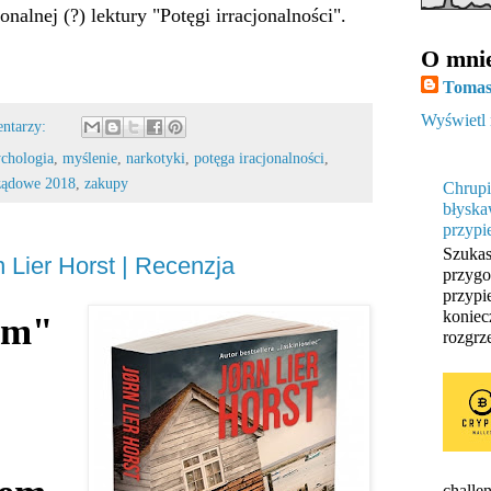
nalnej (?) lektury "Potęgi irracjonalności".
O mni
Tomas
Wyświetl 
entarzy:
ychologia
,
myślenie
,
narkotyki
,
potęga iracjonalności
,
ządowe 2018
,
zakupy
Chrupi
błyska
przypi
Szukas
 Lier Horst | Recenzja
przygo
przypi
koniec
em"
rozgrze
challen