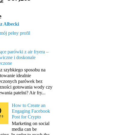
e
z Albecki
mój pełny profil
ące parówki z air fryera –
wiczne i doskonale
eczone
z szybkiego sposobu na
towanie idealnie
eczonych parówek bez
zności gotowania wody czy
wania patelni? Air fry...
How to Create an
Engaging Facebook
Post for Crypto
Marketing on social
media can be
ging. In order to reach the