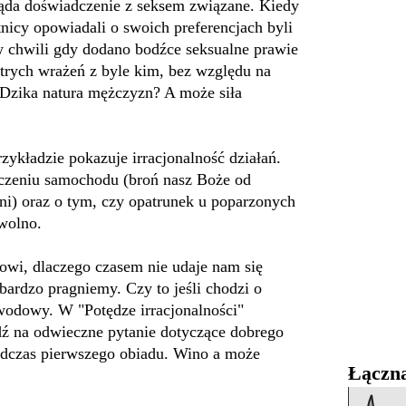
ąda doświadczenie z seksem związane. Kiedy
tnicy opowiadali o swoich preferencjach byli
w chwili gdy dodano bodźce seksualne prawie
trych wrażeń z byle kim, bez względu na
 Dzika natura mężczyzn? A może siła
ykładzie pokazuje irracjonalność działań.
ieczeniu samochodu (broń nasz Boże od
ni) oraz o tym, czy opatrunek u poparzonych
wolno.
owi, dlaczego czasem nie udaje nam się
bardzo pragniemy. Czy to jeśli chodzi o
awodowy. W "Potędze irracjonalności"
ź na odwieczne pytanie dotyczące dobrego
odczas pierwszego obiadu. Wino a może
Łączna