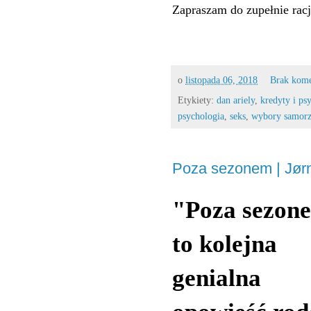
Zapraszam do zupełnie racjo
o
listopada 06, 2018
Brak kom
Etykiety:
dan ariely
,
kredyty i ps
psychologia
,
seks
,
wybory samor
Poza sezonem | Jørn
"Poza sezon
to kolejna
genialna