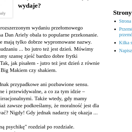
wydaje?
Strony
iely
Strona
rozszerzonym wydaniu przełomowego
Przemó
a Dan Ariely obala to popularne przekonanie.
przemó
re mają tylko dobrze wypromowane nazwy.
Kilka 
dzaniu ... bo jutro też jest dzień. Mówimy
Napisz
mamy szansę zjeść bardzo dobre frytki
Tak, jak pisałem - jutro też jest dzień z równie
, Big Makiem czy shakiem.
ednak przypadkowe ani pozbawione sensu.
ne i przewidywalne, a co za tym idzie –
 irracjonalnymi. Także wtedy, gdy mamy
aż zawsze podkreślamy, że moralność jest dla
ać? Nigdy! Gdy jednak nadarzy się okazja ...
ną psychikę" rozdział po rozdziale.