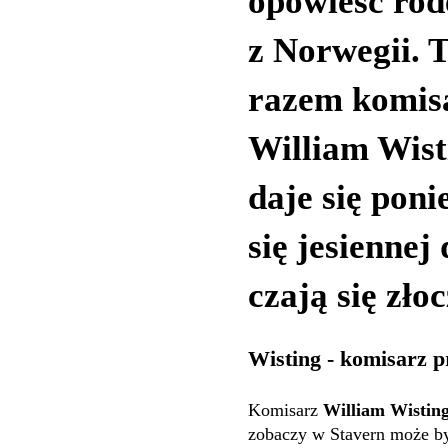
opowieść ro
z Norwegii. 
razem komis
William Wist
daje się poni
się jesiennej
czają się zło
Wisting - komisarz 
Komisarz
William Wistin
zobaczy w Stavern może by