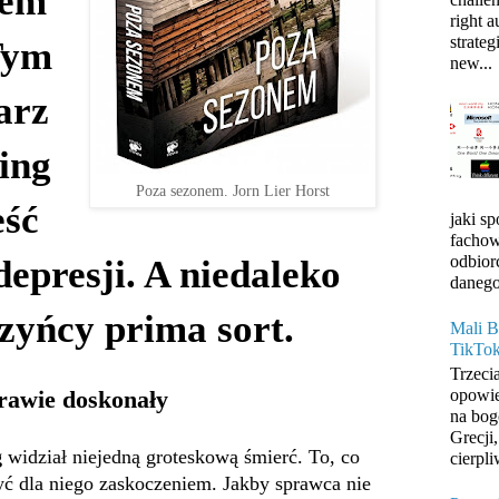
dem
right 
strateg
Tym
new...
arz
ing
Poza sezonem. Jorn Lier Horst
eść
jaki s
fachow
odbior
 depresji. A niedaleko
danego
czyńcy prima sort.
Mali B
TikTo
Trzeci
prawie doskonały
opowie
na bog
Grecji
g
widział niejedną groteskową śmierć. To, co
cierpli
ć dla niego zaskoczeniem. Jakby sprawca nie