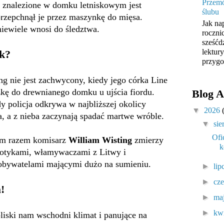
Przemó
ło znalezione w domku letniskowym jest
ślubu
rzepchnął je przez maszynkę do mięsa.
Jak na
iewiele wnosi do śledztwa.
roczni
sześćd
lektur
k?
przygo
g nie jest zachwycony, kiedy jego córka Line
kę do drewnianego domku u ujścia fiordu.
Blog A
dy policja odkrywa w najbliższej okolicy
▼
2026
, a z nieba zaczynają spadać martwe wróble.
▼
sie
Ofi
Tym razem komisarz
William Wisting
zmierzy
k
rkotykami, włamywaczami z Litwy i
obywatelami mającymi dużo na sumieniu.
►
lip
►
cz
!
►
ma
►
kw
bliski nam wschodni klimat i panujące na