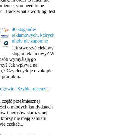
audience, you need to be
ic. Track what’s working, test
40 sloganów
reklamowych, których
nigdy nie zapomnę
Jak stworzyć ciekawy
slogan reklamowy? W
posób wymyślają go
cy? Jak wpływa na
cę? Czy decyduje o zakupie
 produktu...
ogowie | Szybka recenzja |
k
a część prześmiesznej
ści o młodych kandydatach
ów i herosów starożytnej
, którzy nie mają zamiaru
wie czekać...