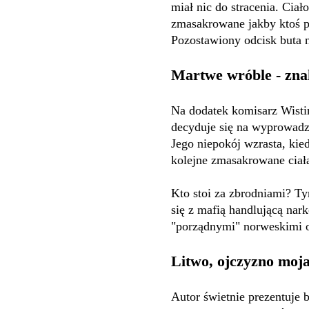
miał nic do stracenia. Cia
zmasakrowane jakby ktoś p
Pozostawiony odcisk buta n
Martwe wróble - zna
Na dodatek komisarz Wistin
decyduje się na wyprowadz
Jego niepokój wzrasta, kie
kolejne zmasakrowane ciała
Kto stoi za zbrodniami? 
się z mafią handlującą na
"porządnymi" norweskimi 
Litwo, ojczyzno moja
Autor świetnie prezentuje 