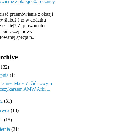
wienie z okazji 60. rocznicy
pisać przemówienie z okazji
cy ślubu? I to w dodatku
ziesiątej? Zapraszam do
y poniższej mowy
towanej specjaln...
rchive
(132)
rpnia
(1)
cjalnie: Mate Vučić nowym
oszykarzem AMW Arki ...
ca
(31)
erwca
(18)
ja
(15)
ietnia
(21)