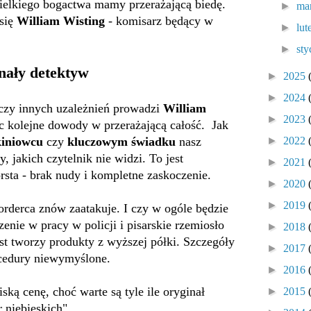
wielkiego bogactwa mamy przerażającą biedę.
►
ma
się
William Wisting
- komisarz będący w
►
lu
►
sty
nały detektyw
►
2025
►
2024
czy innych uzależnień prowadzi
William
►
2023
c kolejne dowody w przerażającą całość. Jak
►
2022
kiniowcu
czy
kluczowym świadku
nasz
 jakich czytelnik nie widzi. To jest
►
2021
rsta - brak nudy i kompletne zaskoczenie.
►
2020
►
2019
orderca znów zaatakuje. I czy w ogóle będzie
enie w pracy w policji i pisarskie rzemiosło
►
2018
rst tworzy produkty z wyższej półki. Szczegóły
►
2017
cedury niewymyślone.
►
2016
iską cenę, choć warte są tyle ile oryginał
►
2015
 niebieskich".