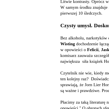
Litwie kontrasty. Oprócz 
W samym środku znajduje 
pierwszej 10 śledczych.
Czysty umysł. Dosko
Bez alkoholu, narkotyków 
Wisting
dochodzenie łączą
w opowieści o
Felicii
,
Jas
komisarz zauważa szczegóły,
największa siła książek Ho
Czytelnik nie wie, kiedy m
ten kolejny raz? Doświadcz
sprawiają, że Jorn Lier Ho
są ważne i prawdziwe. Pro
Płacimy za taką literaturę n
opowieści " O obrotach sfer