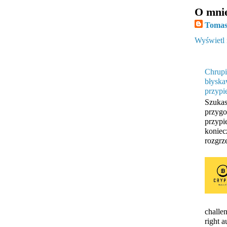
O mni
Tomas
Wyświetl 
Chrupi
błyska
przypi
Szukas
przygo
przypi
koniec
rozgrze
challen
right 