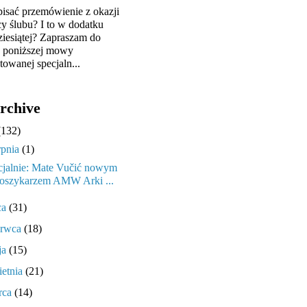
pisać przemówienie z okazji
cy ślubu? I to w dodatku
ziesiątej? Zapraszam do
y poniższej mowy
towanej specjaln...
rchive
(132)
rpnia
(1)
cjalnie: Mate Vučić nowym
oszykarzem AMW Arki ...
ca
(31)
erwca
(18)
ja
(15)
ietnia
(21)
rca
(14)