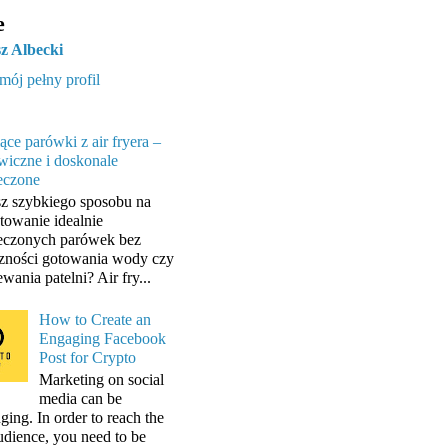
e
z Albecki
mój pełny profil
ące parówki z air fryera –
wiczne i doskonale
eczone
z szybkiego sposobu na
towanie idealnie
eczonych parówek bez
zności gotowania wody czy
wania patelni? Air fry...
How to Create an
Engaging Facebook
Post for Crypto
Marketing on social
media can be
ging. In order to reach the
audience, you need to be