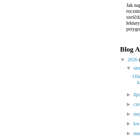
Jak na
roczni
sześćd
lektur
przygo
Blog A
▼
2026
▼
sie
Ofi
k
►
lip
►
cz
►
ma
►
kw
►
ma