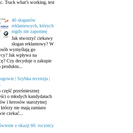
ic. Track what’s working, test
40 sloganów
reklamowych, których
nigdy nie zapomnę
Jak stworzyć ciekawy
slogan reklamowy? W
posób wymyślają go
cy? Jak wpływa na
cę? Czy decyduje o zakupie
 produktu...
ogowie | Szybka recenzja |
k
a część prześmiesznej
ści o młodych kandydatach
ów i herosów starożytnej
, którzy nie mają zamiaru
wie czekać...
wienie z okazji 60. rocznicy