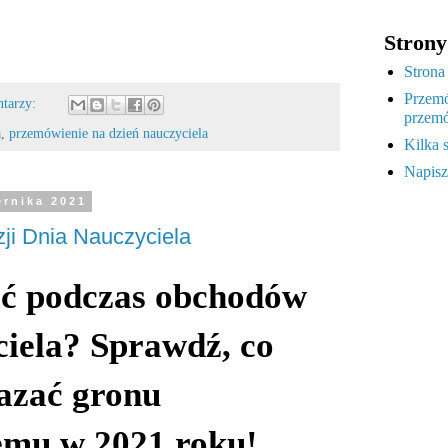
Strony
Strona
Przemó
ntarzy:
przemó
a
,
przemówienie na dzień nauczyciela
Kilka 
Napisz
ernika 2021
ji Dnia Nauczyciela
eć podczas obchodów
iela? Sprawdź, co
azać gronu
emu w 2021 roku!