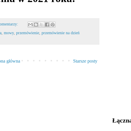
komentarzy:
a
,
mowy
,
przemówienie
,
przemówienie na dzień
ona główna
Starsze posty
Łączna