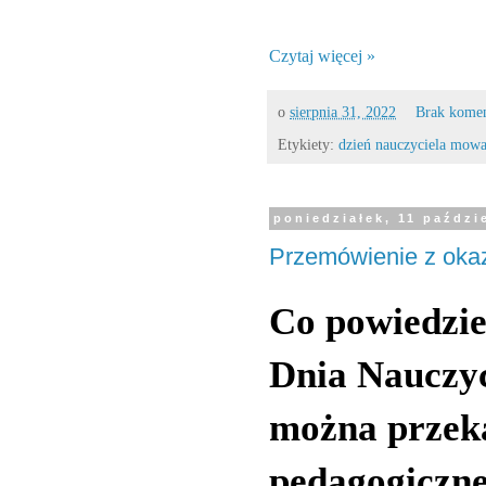
Czytaj więcej »
o
sierpnia 31, 2022
Brak kome
Etykiety:
dzień nauczyciela mow
poniedziałek, 11 paździ
Przemówienie z okaz
Co powiedzi
Dnia Nauczyc
można przek
pedagogiczn