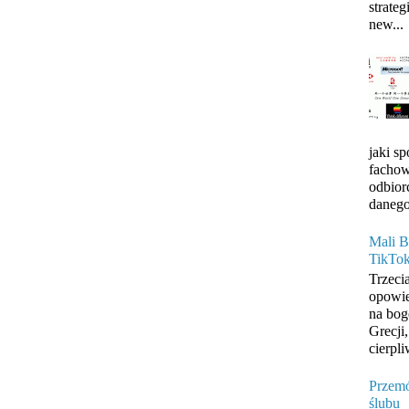
strateg
new...
jaki s
fachow
odbior
danego
Mali B
TikTo
Trzeci
opowie
na bog
Grecji
cierpli
Przemó
ślubu