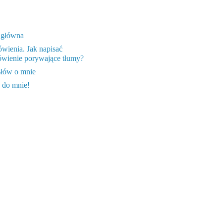
 główna
wienia. Jak napisać
wienie porywające tłumy?
słów o mnie
 do mnie!