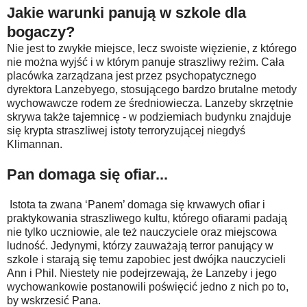
Jakie warunki panują w szkole dla
bogaczy?
Nie jest to zwykłe miejsce, lecz swoiste więzienie, z którego
nie można wyjść i w którym panuje straszliwy reżim. Cała
placówka zarządzana jest przez psychopatycznego
dyrektora Lanzebyego, stosującego bardzo brutalne metody
wychowawcze rodem ze średniowiecza. Lanzeby skrzętnie
skrywa także tajemnicę - w podziemiach budynku znajduje
się krypta straszliwej istoty terroryzującej niegdyś
Klimannan.
Pan domaga się ofiar...
Istota ta zwana ‘Panem’ domaga się krwawych ofiar i
praktykowania straszliwego kultu, którego ofiarami padają
nie tylko uczniowie, ale też nauczyciele oraz miejscowa
ludność. Jedynymi, którzy zauważają terror panujący w
szkole i starają się temu zapobiec jest dwójka nauczycieli
Ann i Phil. Niestety nie podejrzewają, że Lanzeby i jego
wychowankowie postanowili poświęcić jedno z nich po to,
by wskrzesić Pana.