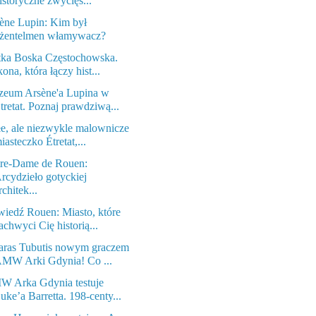
istoryczne zwycięs...
ène Lupin: Kim był
żentelmen włamywacz?
ka Boska Częstochowska.
kona, która łączy hist...
eum Arsène'a Lupina w
tretat. Poznaj prawdziwą...
e, ale niezwykle malownicze
iasteczko Étretat,...
re-Dame de Rouen:
rcydzieło gotyckiej
rchitek...
iedź Rouen: Miasto, które
achwyci Cię historią...
aras Tubutis nowym graczem
MW Arki Gdynia! Co ...
 Arka Gdynia testuje
uke’a Barretta. 198-centy...