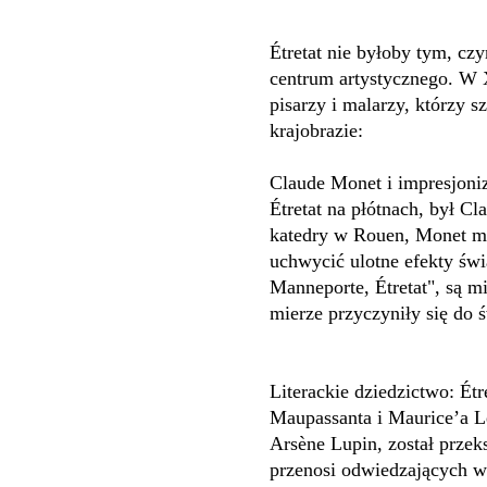
Étretat nie byłoby tym, czy
centrum artystycznego. W 
pisarzy i malarzy, którzy 
krajobrazie:
Claude Monet i impresjoniz
Étretat na płótnach, był C
katedry w Rouen, Monet ma
uchwycić ulotne efekty świa
Manneporte, Étretat", są m
mierze przyczyniły się do 
Literackie dziedzictwo: Ét
Maupassanta i Maurice’a L
Arsène Lupin, został prze
przenosi odwiedzających 