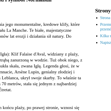
Strony
Strona
enia jego monumentalne, kredowe klify, które
Przemó
przemó
ału La Manche. Te białe, majestatyczne
ów lat erozji i działania sił natury. Do
Kilka 
:
Napisz
(Igła): Klif Falaise d'Aval, widziany z plaży,
 trąbą zanurzoną w wodzie. Tuż obok niego, z
kła skała, zwana Igłą. Legenda głosi, że w
mnacie, Arsène Lupin, genialny złodziej i
 Leblanca, ukrył swoje skarby. To właśnie ta
 70 metrów, stała się jednym z najbardziej
tretat.
 końcu plaży, po prawej stronie, wznosi się