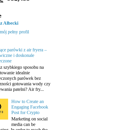
e
z Albecki
mój pełny profil
ące parówki z air fryera –
wiczne i doskonale
eczone
z szybkiego sposobu na
towanie idealnie
eczonych parówek bez
zności gotowania wody czy
wania patelni? Air fry...
How to Create an
Engaging Facebook
Post for Crypto
Marketing on social
media can be
ging. In order to reach the