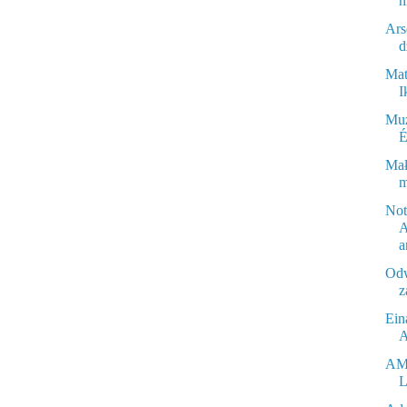
h
Ars
d
Mat
I
Muz
É
Mał
m
Not
A
a
Odw
z
Ein
A
AMW
L