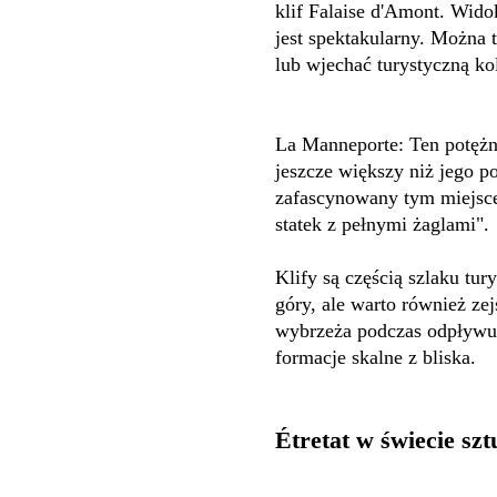
klif Falaise d'Amont. Wido
jest spektakularny. Można 
lub wjechać turystyczną ko
La Manneporte: Ten potężny
jeszcze większy niż jego 
zafascynowany tym miejscem
statek z pełnymi żaglami".
Klify są częścią szlaku tu
góry, ale warto również zej
wybrzeża podczas odpływu,
formacje skalne z bliska.
Étretat w świecie sztu