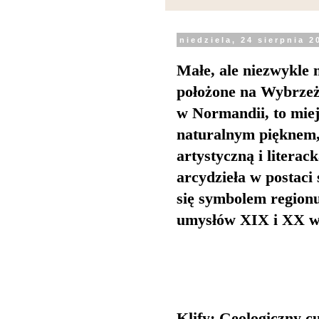
niedziela, 24 sierpnia 2
Małe, ale niezwykle 
położone na Wybrzeż
w Normandii, to miej
naturalnym pięknem, 
artystyczną i literac
arcydzieła w postaci 
się symbolem regionu
umysłów XIX i XX w
Klify: Geologiczny c