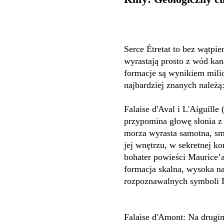
Serce Étretat to bez wątpi
wyrastają prosto z wód kan
formacje są wynikiem milion
najbardziej znanych należą
Falaise d'Aval i L'Aiguille 
przypomina głowę słonia z
morza wyrasta samotna, smu
jej wnętrzu, w sekretnej ko
bohater powieści Maurice’a
formacja skalna, wysoka na
rozpoznawalnych symboli É
Falaise d'Amont: Na drugim