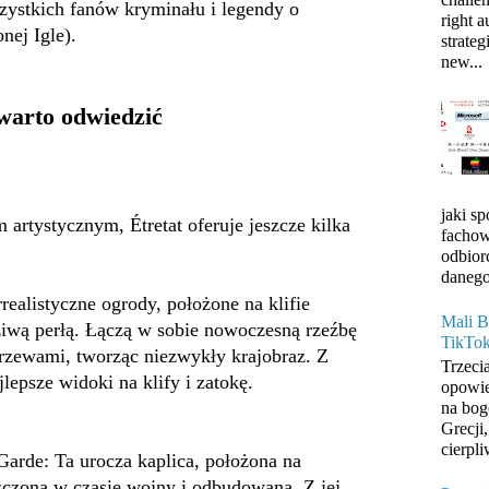
ystkich fanów kryminału i legendy o
right 
nej Igle).
strateg
new...
 warto odwiedzić
jaki s
 artystycznym, Étretat oferuje jeszcze kilka
fachow
odbior
danego
rrealistyczne ogrody, położone na klifie
Mali B
ziwą perłą. Łączą w sobie nowoczesną rzeźbę
TikTo
krzewami, tworząc niezwykły krajobraz. Z
Trzeci
jlepsze widoki na klify i zatokę.
opowie
na bog
Grecji
cierpli
arde: Ta urocza kaplica, położona na
iszczona w czasie wojny i odbudowana. Z jej