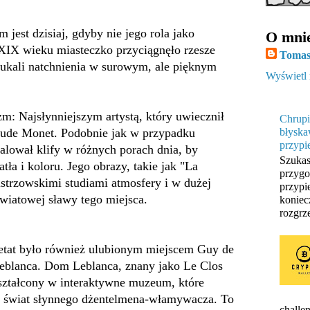
m jest dzisiaj, gdyby nie jego rola jako
O mni
XIX wieku miasteczko przyciągnęło rzesze
Tomas
szukali natchnienia w surowym, ale pięknym
Wyświetl 
m: Najsłynniejszym artystą, który uwiecznił
Chrupi
laude Monet. Podobnie jak w przypadku
błyska
przypi
lował klify w różnych porach dnia, by
Szukas
tła i koloru. Jego obrazy, takie jak "La
przygo
istrzowskimi studiami atmosfery i w dużej
przypi
światowej sławy tego miejsca.
koniec
rozgrze
retat było również ulubionym miejscem Guy de
eblanca. Dom Leblanca, znany jako Le Clos
kształcony w interaktywne muzeum, które
w świat słynnego dżentelmena-włamywacza. To
challen