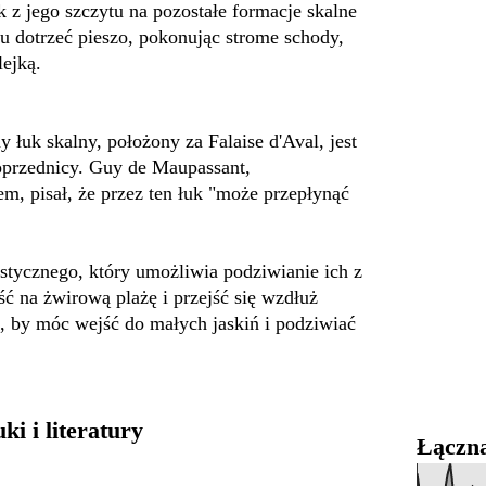
k z jego szczytu na pozostałe formacje skalne
tu dotrzeć pieszo, pokonując strome schody,
lejką.
 łuk skalny, położony za Falaise d'Aval, jest
poprzednicy. Guy de Maupassant,
, pisał, że przez ten łuk "może przepłynąć
rystycznego, który umożliwia podziwianie ich z
ść na żwirową plażę i przejść się wzdłuż
 by móc wejść do małych jaskiń i podziwiać
ki i literatury
Łączna