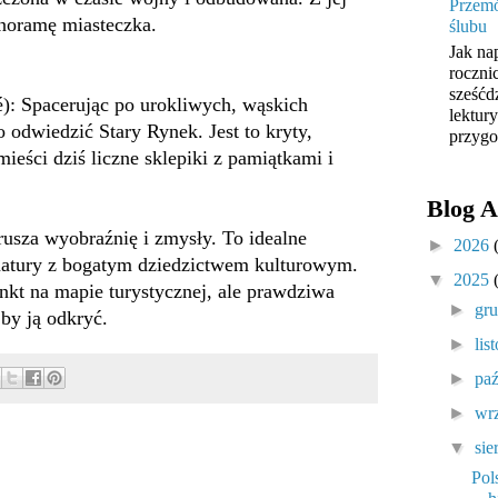
Przemó
noramę miasteczka.
ślubu
Jak na
roczni
sześćd
): Spacerując po urokliwych, wąskich
lektur
 odwiedzić Stary Rynek. Jest to kryty,
przygo
ieści dziś liczne sklepiki z pamiątkami i
Blog A
orusza wyobraźnię i zmysły. To idealne
►
2026
 natury z bogatym dziedzictwem kulturowym.
▼
2025
unkt na mapie turystycznej, ale prawdziwa
►
gr
 by ją odkryć.
►
lis
►
pa
►
wr
▼
sie
Pol