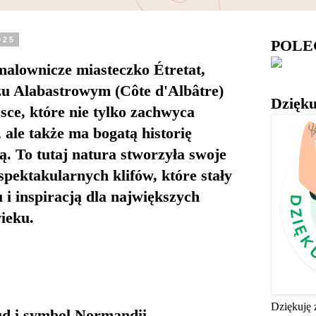
025
POL
malownicze miasteczko Étretat,
u Alabastrowym (Côte d'Albâtre)
Dzięku
sce, które nie tylko zachwyca
ale także ma bogatą historię
ką. To tutaj natura stworzyła swoje
spektakularnych klifów, które stały
 i inspiracją dla największych
ieku.
Dziękuję 
ud i symbol Normandii