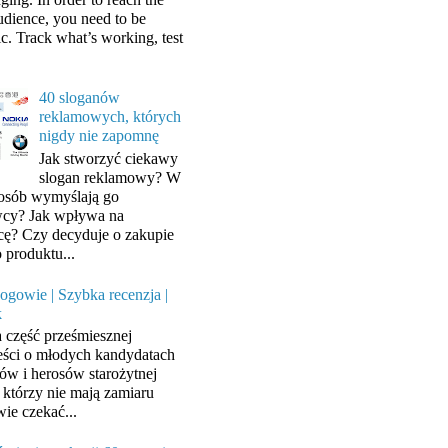
audience, you need to be
ic. Track what’s working, test
40 sloganów
reklamowych, których
nigdy nie zapomnę
Jak stworzyć ciekawy
slogan reklamowy? W
posób wymyślają go
cy? Jak wpływa na
cę? Czy decyduje o zakupie
 produktu...
ogowie | Szybka recenzja |
k
a część prześmiesznej
ści o młodych kandydatach
ów i herosów starożytnej
, którzy nie mają zamiaru
wie czekać...