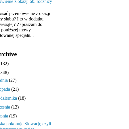
wienie z okazji 60. rocznicy
pisać przemówienie z okazji
cy ślubu? I to w dodatku
ziesiątej? Zapraszam do
y poniższej mowy
towanej specjaln...
rchive
(132)
(348)
udnia
(27)
topada
(21)
ździernika
(18)
ześnia
(13)
rpnia
(19)
ska pokonuje Słowację czyli