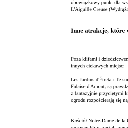
obowiązkowy punkt dla wsz
L'Aiguille Creuse (Wydrążo
Inne atrakcje, które
Poza klifami i dziedzictwem
innych ciekawych miejsc:
Les Jardins d'Étretat: Te su
Falaise d'Amont, są prawd
z fantazyjnie przyciętymi 
ogrodu rozpościerają się na
Kościół Notre-Dame de la G
szczycie klifu, została zn