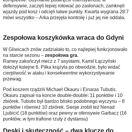
defensywie, zaczęli lepiej rotować po zasłonach, zamknęli
wjazdy pod kosz i odcięli łatwe punkty. Kwarta wygrana 28:7
mówi wszystko – Arka przejęła kontrolę i już jej nie oddała.
Zespołowa koszykówka wraca do Gdyni
W Gliwicach znów zadziałało to, co najlepiej funkcjonowało
na starcie sezonu –
zespołowa gra
.
Ramey zakończył mecz z 7 asystami, Kamil Łączyński
dołożył kolejne 6. Piłka krążyła po obwodzie, było widać
cierpliwość w ataku i konsekwentne wykorzystywanie
przewag.
Pod koszem rządzili Michael Okauru i Einaras Tubutis.
Okauru zapisał na koncie double-double: 11 punktów i 10
zbiórek. Tubutis był bardzo blisko podobnego wyczynu – 8
punktów i również 10 zbiórek. Swoje zrobił też Nenad
Ljubicić (18 punktów) oraz pewny w ofensywie Garbacz (16
punktów, w tym trafione rzuty z dystansu)
Deski i skuteczność – dwa klucze do