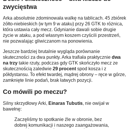
zwycięstwa
Arka absolutnie zdominowała walkę na tablicach. 45 zbiórek
żółto-niebieskich (w tym 9 w ataku) przy 26 GTK to różnica,
która ustawia cały mecz. Gdynianie dawali sobie drugie
życie w ataku, a pod własnym koszem czyścili przestrzeń,
nie pozwalając gliwiczanom na ponowienia.
Jeszcze bardziej brutalnie wygląda porównanie
skuteczności za dwa punkty. Arka trafiała praktycznie
dwa
na trzy
takie rzuty, podczas gdy GTK skończyło mecz ze
skutecznością zaledwie
29 procent
spod kosza i z
półdystansu. To efekt twardej, mądrej obrony – ręce w górze,
zamknięte linie podań, brak łatwych pozycji.
Co mówili po meczu?
Silny skrzydłowy Arki,
Einaras Tubutis
, nie owijał w
bawełnę:
Zaczęliśmy to spotkanie źle w obronie, bez
dobrej komunikacji i naszego zaangażowania,