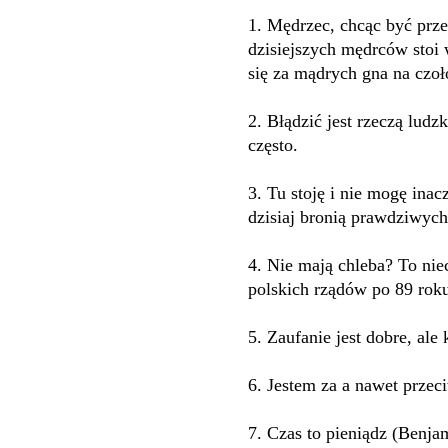
1. Mędrzec, chcąc być przed
dzisiejszych mędrców stoi 
się za mądrych gna na czo
2. Błądzić jest rzeczą ludz
często.
3. Tu stoję i nie mogę inacz
dzisiaj bronią prawdziwych
4. Nie mają chleba? To niec
polskich rządów po 89 roku
5. Zaufanie jest dobre, ale 
6. Jestem za a nawet przec
7. Czas to pieniądz (Benja