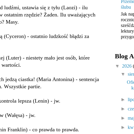
Przemó
 ludźmi, ustawia się z tyłu (Laozi) - ilu
ślubu
Jak na
w ostatnim rzędzie? Żaden. Ilu uważających
roczni
ło? Masy.
sześćd
lektur
ką (Cyceron) - ostatnio ludzkość błądzi za
przygo
Blog A
ej (Luter) - niestety mało jest osób, które
 wartości.
▼
2026
▼
sie
h jedzą ciastka! (Maria Antonina) - sentencja
Ofi
. Wszystkie partie.
k
►
lip
kontrola lepsza (Lenin) - jw.
►
cz
iw (Wałęsa) - jw.
►
ma
►
kw
min Franklin) - co prawda to prawda.