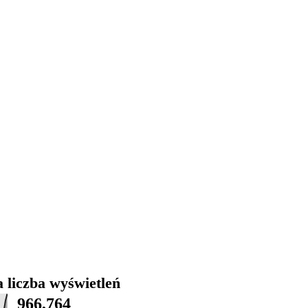
 liczba wyświetleń
966,764