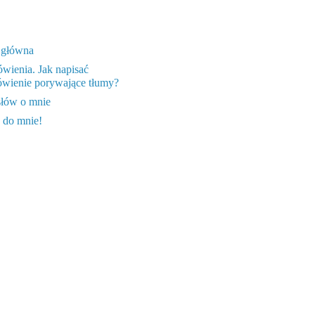
 główna
wienia. Jak napisać
wienie porywające tłumy?
słów o mnie
 do mnie!