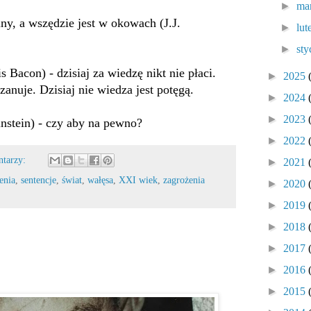
►
ma
lny, a wszędzie jest w okowach (J.J.
►
lu
►
sty
s Bacon) - dzisiaj za wiedzę nikt nie płaci.
►
2025
szanuje. Dzisiaj nie wiedza jest potęgą.
►
2024
►
2023
instein) - czy aby na pewno?
►
2022
ntarzy:
►
2021
enia
,
sentencje
,
świat
,
wałęsa
,
XXI wiek
,
zagrożenia
►
2020
►
2019
►
2018
►
2017
►
2016
►
2015