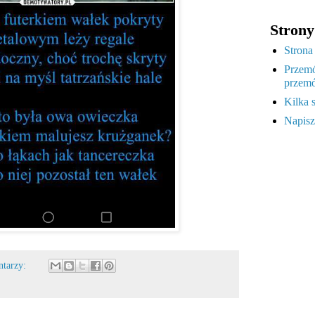
Strony
Strona
Przemó
przemó
Kilka 
Napisz
ntarzy: