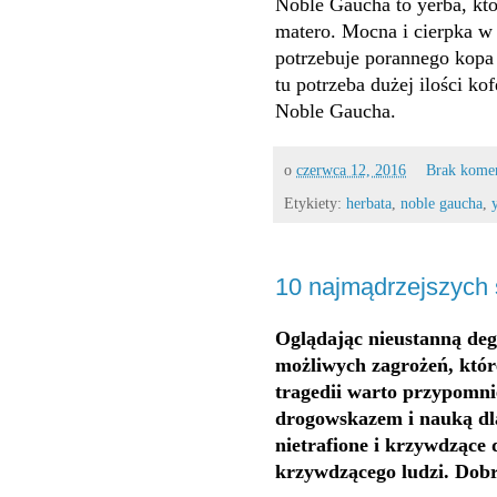
Noble Gaucha to yerba, któ
matero. Mocna i cierpka w 
potrzebuje porannego kopa 
tu potrzeba dużej ilości ko
Noble Gaucha.
o
czerwca 12, 2016
Brak kome
Etykiety:
herbata
,
noble gaucha
,
10 najmądrzejszych 
Oglądając nieustanną dege
możliwych zagrożeń, któr
tragedii warto przypomnie
drogowskazem i nauką dl
nietrafione i krzywdzące 
krzywdzącego ludzi. Dobr