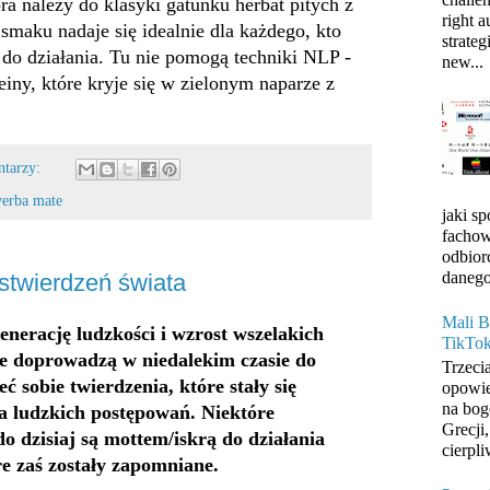
ra należy do klasyki gatunku herbat pitych z
right 
smaku nadaje się idealnie dla każdego, kto
strateg
do działania. Tu nie pomogą techniki NLP -
new...
feiny, które kryje się w zielonym naparze z
ntarzy:
yerba mate
jaki s
fachow
odbior
danego
stwierdzeń świata
Mali B
nerację ludzkości i wzrost wszelakich
TikTo
e doprowadzą w niedalekim czasie do
Trzeci
ć sobie twierdzenia, które stały się
opowie
na bog
a ludzkich postępowań. Niektóre
Grecji
do dzisiaj są mottem/iskrą do działania
cierpli
e zaś zostały zapomniane.