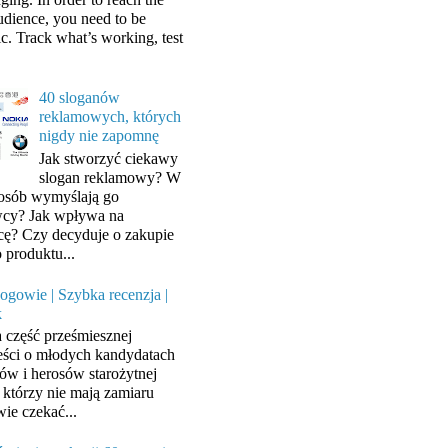
audience, you need to be
ic. Track what’s working, test
40 sloganów
reklamowych, których
nigdy nie zapomnę
Jak stworzyć ciekawy
slogan reklamowy? W
posób wymyślają go
cy? Jak wpływa na
cę? Czy decyduje o zakupie
 produktu...
ogowie | Szybka recenzja |
k
a część prześmiesznej
ści o młodych kandydatach
ów i herosów starożytnej
, którzy nie mają zamiaru
wie czekać...