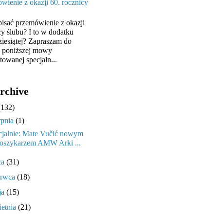
wienie z okazji 60. rocznicy
pisać przemówienie z okazji
cy ślubu? I to w dodatku
ziesiątej? Zapraszam do
y poniższej mowy
towanej specjaln...
rchive
(132)
rpnia
(1)
cjalnie: Mate Vučić nowym
oszykarzem AMW Arki ...
ca
(31)
erwca
(18)
ja
(15)
ietnia
(21)