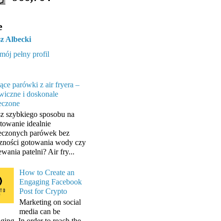
e
z Albecki
mój pełny profil
ące parówki z air fryera –
wiczne i doskonale
eczone
z szybkiego sposobu na
towanie idealnie
eczonych parówek bez
zności gotowania wody czy
wania patelni? Air fry...
How to Create an
Engaging Facebook
Post for Crypto
Marketing on social
media can be
ging. In order to reach the