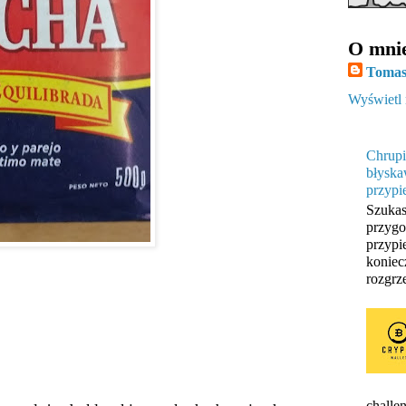
O mni
Tomas
Wyświetl 
Chrupi
błyska
przypi
Szukas
przygo
przypi
koniec
rozgrze
challen