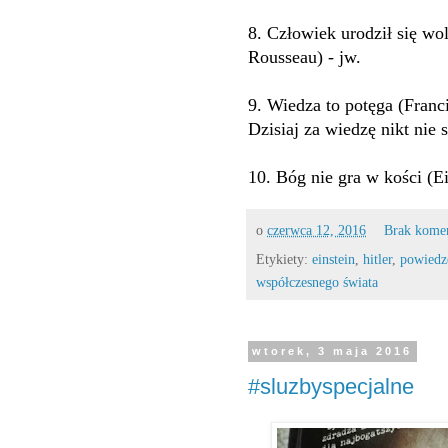
8. Człowiek urodził się wo
Rousseau) - jw.
9. Wiedza to potęga (Franci
Dzisiaj za wiedzę nikt nie 
10. Bóg nie gra w kości (E
o
czerwca 12, 2016
Brak kome
Etykiety:
einstein
,
hitler
,
powiedz
współczesnego świata
wtorek, 3 maja 2016
#sluzbyspecjalne