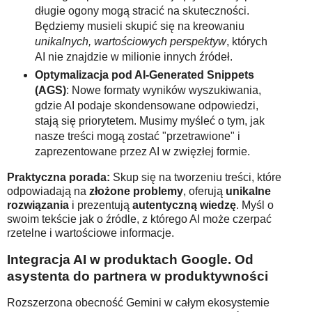
długie ogony mogą stracić na skuteczności.
Będziemy musieli skupić się na kreowaniu
unikalnych, wartościowych perspektyw
, których
AI nie znajdzie w milionie innych źródeł.
Optymalizacja pod AI-Generated Snippets
(AGS)
: Nowe formaty wyników wyszukiwania,
gdzie AI podaje skondensowane odpowiedzi,
stają się priorytetem. Musimy myśleć o tym, jak
nasze treści mogą zostać "przetrawione" i
zaprezentowane przez AI w zwięzłej formie.
Praktyczna porada:
Skup się na tworzeniu treści, które
odpowiadają na
złożone problemy
, oferują
unikalne
rozwiązania
i prezentują
autentyczną wiedzę
. Myśl o
swoim tekście jak o źródle, z którego AI może czerpać
rzetelne i wartościowe informacje.
Integracja AI w produktach Google. Od
asystenta do partnera w produktywności
Rozszerzona obecność Gemini w całym ekosystemie