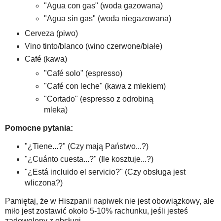
"Agua con gas" (woda gazowana)
"Agua sin gas" (woda niegazowana)
Cerveza (piwo)
Vino tinto/blanco (wino czerwone/białe)
Café (kawa)
"Café solo" (espresso)
"Café con leche" (kawa z mlekiem)
"Cortado" (espresso z odrobiną
mleka)
Pomocne pytania:
"¿Tiene...?" (Czy mają Państwo...?)
"¿Cuánto cuesta...?" (Ile kosztuje...?)
"¿Está incluido el servicio?" (Czy obsługa jest
wliczona?)
Pamiętaj, że w Hiszpanii napiwek nie jest obowiązkowy, ale
miło jest zostawić około 5-10% rachunku, jeśli jesteś
zadowolony z obsługi.